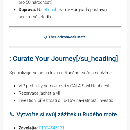
pro 50 národností.
Doprava:
Na
letištích
Šarm/Hurghada přistávají
soukromá letadla.
🤝 TheHorizonRealEstate:
: Curate Your Journey[/su_heading]
Specializujeme se na luxus u Rudého moře a nabízíme:
VIP prohlídky nemovitostí v CALA Sahl Hasheesh
Rezervace jachet a vil
Investiční příležitosti s 10-15% návratností investic
📞 Vytvořte si svůj zážitek u Rudého moře
Zavolejte:
01004545121