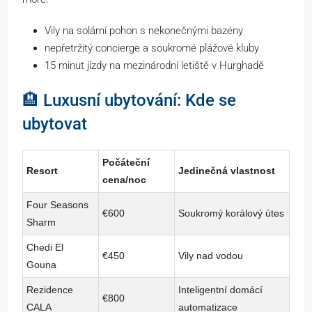
Vily na solární pohon s nekonečnými bazény
nepřetržitý concierge a soukromé plážové kluby
15 minut jízdy na mezinárodní letiště v Hurghadě
🏨 Luxusní ubytování: Kde se
ubytovat
Počáteční
Resort
Jedinečná vlastnost
cena/noc
Four Seasons
€600
Soukromý korálový útes
Sharm
Chedi El
€450
Vily nad vodou
Gouna
Rezidence
Inteligentní domácí
€800
CALA
automatizace