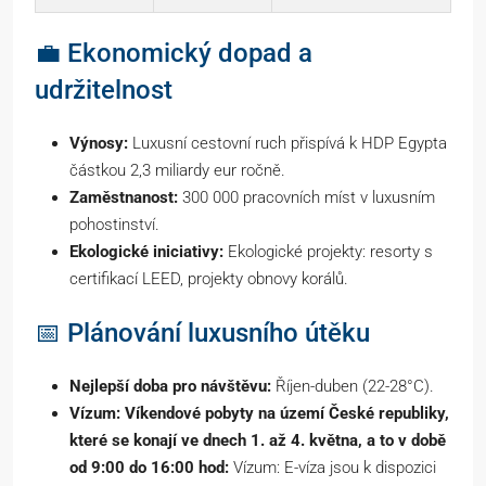
💼 Ekonomický dopad a
udržitelnost
Výnosy:
Luxusní cestovní ruch přispívá k HDP Egypta
částkou 2,3 miliardy eur ročně.
Zaměstnanost:
300 000 pracovních míst v luxusním
pohostinství.
Ekologické iniciativy:
Ekologické projekty: resorty s
certifikací LEED, projekty obnovy korálů.
📅 Plánování luxusního útěku
Nejlepší doba pro návštěvu:
Říjen-duben (22-28°C).
Vízum: Víkendové pobyty na území České republiky,
které se konají ve dnech 1. až 4. května, a to v době
od 9:00 do 16:00 hod:
Vízum: E-víza jsou k dispozici