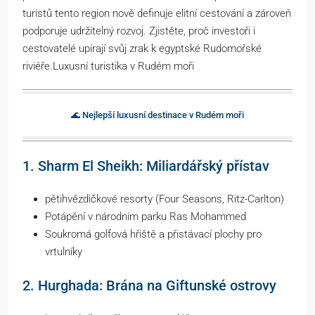
turistů tento region nově definuje elitní cestování a zároveň
podporuje udržitelný rozvoj. Zjistěte, proč investoři i
cestovatelé upírají svůj zrak k egyptské Rudomořské
riviéře.Luxusní turistika v Rudém moři
🌊 Nejlepší luxusní destinace v Rudém moři
1. Sharm El Sheikh: Miliardářský přístav
pětihvězdičkové resorty (Four Seasons, Ritz-Carlton)
Potápění v národním parku Ras Mohammed
Soukromá golfová hřiště a přistávací plochy pro
vrtulníky
2. Hurghada: Brána na Giftunské ostrovy