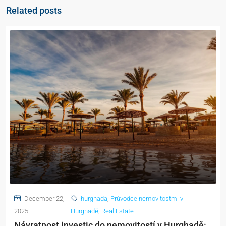
Related posts
December 22,
hurghada
,
Průvodce nemovitostmi v
2025
Hurghadě
,
Real Estate
Návratnost investic do nemovitostí v Hurghadě: