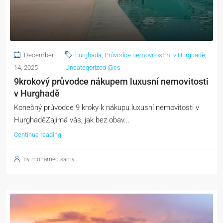
December
hurghada
,
Průvodce nemovitostmi v Hurghadě
,
14, 2025
Uncategorized @cs
9krokový průvodce nákupem luxusní nemovitosti
v Hurghadě
Konečný průvodce 9 kroky k nákupu luxusní nemovitosti v
HurghaděZajímá vás, jak bez obav...
Continue reading
by mohamed samy