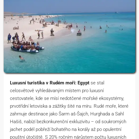
Luxusní turistika v Rudém moři: Egypt
se stal
celosvětově vyhledávaným místem pro luxusní
cestovatele, kde se mísí nedotčené mořské ekosystémy,
prvotřídní letoviska a zážitky šité na míru. Rudé moře, které
zahrnuje destinace jako Šarm aš-Šajch, Hurghada a Sahl
Hašiš, nabízí bezkonkurenční exkluzivitu – od soukromých
jachet podél pobřeží bohatého na korály až po opulentní
pouštní útočiště. S 20% ročním nárůstem počtu luxusních