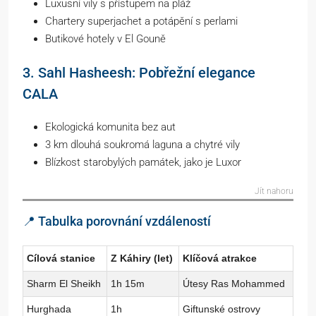
Luxusní vily s přístupem na pláž
Chartery superjachet a potápění s perlami
Butikové hotely v El Gouně
3. Sahl Hasheesh: Pobřežní elegance
CALA
Ekologická komunita bez aut
3 km dlouhá soukromá laguna a chytré vily
Blízkost starobylých památek, jako je Luxor
Jít nahoru
📍 Tabulka porovnání vzdáleností
Cílová stanice
Z Káhiry (let)
Klíčová atrakce
Sharm El Sheikh
1h 15m
Útesy Ras Mohammed
Hurghada
1h
Giftunské ostrovy