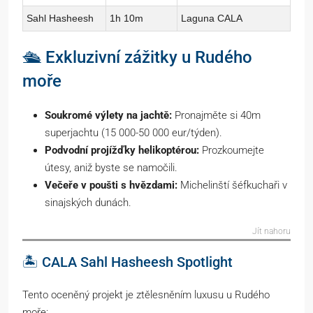
Sahl Hasheesh
1h 10m
Laguna CALA
🛳️ Exkluzivní zážitky u Rudého
moře
Soukromé výlety na jachtě:
Pronajměte si 40m
superjachtu (15 000-50 000 eur/týden).
Podvodní projížďky helikoptérou:
Prozkoumejte
útesy, aniž byste se namočili.
Večeře v poušti s hvězdami:
Michelinští šéfkuchaři v
sinajských dunách.
Jít nahoru
🏝️ CALA Sahl Hasheesh Spotlight
Tento oceněný projekt je ztělesněním luxusu u Rudého
moře: