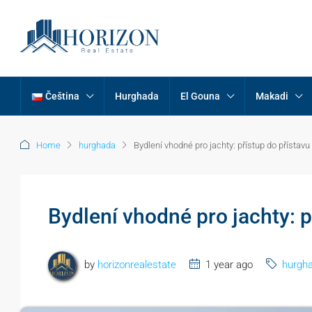
Čeština
Hurghada
El Gouna
Makadi
Home
hurghada
Bydlení vhodné pro jachty: přístup do přístav
Bydlení vhodné pro jachty: 
by
horizonrealestate
1 year ago
hurgh