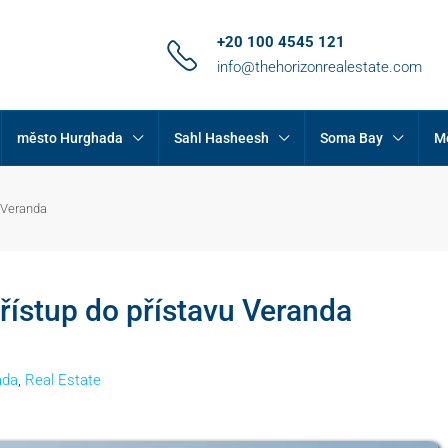
+20 100 4545 121
info@thehorizonrealestate.com
město Hurghada
Sahl Hasheesh
Soma Bay
M
u Veranda
přístup do přístavu Veranda
ada
,
Real Estate