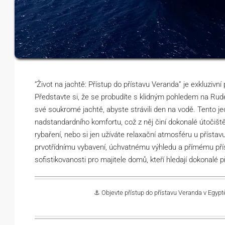
“Život na jachtě: Přístup do přístavu Veranda” je exkluzivní př
Představte si, že se probudíte s klidným pohledem na Rud
své soukromé jachtě, abyste strávili den na vodě. Tento j
nadstandardního komfortu, což z něj činí dokonalé útočiště
rybaření, nebo si jen užíváte relaxační atmosféru u přísta
prvotřídnímu vybavení, úchvatnému výhledu a přímému přís
sofistikovanosti pro majitele domů, kteří hledají dokonalé 
⚓ Objevte přístup do přístavu Veranda v Egyptě