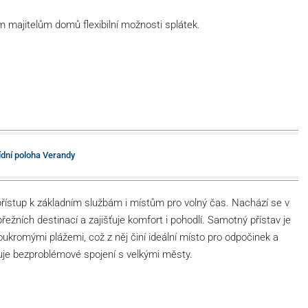
ím majitelům domů flexibilní možnosti splátek.
ídní poloha Verandy
řístup k základním službám i místům pro volný čas. Nachází se v
řežních destinací a zajišťuje komfort i pohodlí. Samotný přístav je
ukromými plážemi, což z něj činí ideální místo pro odpočinek a
žňuje bezproblémové spojení s velkými městy.