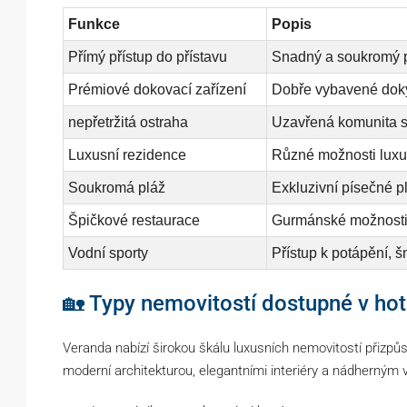
Funkce
Popis
Přímý přístup do přístavu
Snadný a soukromý př
Prémiové dokovací zařízení
Dobře vybavené doky 
nepřetržitá ostraha
Uzavřená komunita s
Luxusní rezidence
Různé možnosti luxu
Soukromá pláž
Exkluzivní písečné pl
Špičkové restaurace
Gurmánské možnosti 
Vodní sporty
Přístup k potápění, š
🏡 Typy nemovitostí dostupné v ho
Veranda nabízí širokou škálu luxusních nemovitostí přizp
moderní architekturou, elegantními interiéry a nádherným 