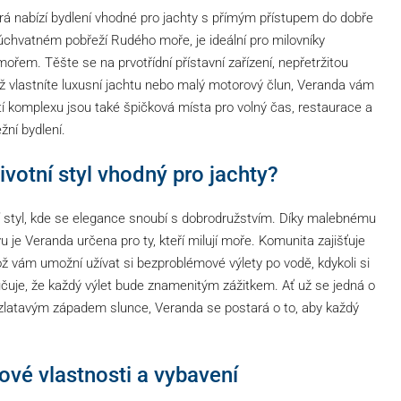
erá nabízí bydlení vhodné pro jachty s přímým přístupem do dobře
úchvatném pobřeží Rudého moře, je ideální pro milovníky
ořem. Těšte se na prvotřídní přístavní zařízení, nepřetržitou
 už vlastníte luxusní jachtu nebo malý motorový člun, Veranda vám
tí komplexu jsou také špičková místa pro volný čas, restaurace a
žní bydlení.
ivotní styl vhodný pro jachty?
tní styl, kde se elegance snoubí s dobrodružstvím. Díky malebnému
u je Veranda určena pro ty, kteří milují moře. Komunita zajišťuje
ž vám umožní užívat si bezproblémové výlety po vodě, kdykoli si
je, že každý výlet bude znamenitým zážitkem. Ať už se jedná o
 zlatavým západem slunce, Veranda se postará o to, aby každý
čové vlastnosti a vybavení