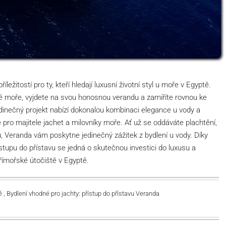
íležitostí pro ty, kteří hledají luxusní životní styl u moře v Egyptě.
é moře, vyjdete na svou honosnou verandu a zamíříte rovnou ke
edinečný projekt nabízí dokonalou kombinaci elegance u vody a
 pro majitele jachet a milovníky moře. Ať už se oddáváte plachtění,
vu, Veranda vám poskytne jedinečný zážitek z bydlení u vody. Díky
tupu do přístavu se jedná o skutečnou investici do luxusu a
přímořské útočiště v Egyptě.
 , Bydlení vhodné pro jachty: přístup do přístavu Veranda