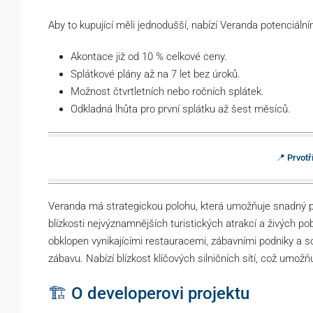
Aby to kupující měli jednodušší, nabízí Veranda potenciáln
Akontace již od 10 % celkové ceny.
Splátkové plány až na 7 let bez úroků.
Možnost čtvrtletních nebo ročních splátek.
Odkladná lhůta pro první splátku až šest měsíců.
📍 Prvotř
Veranda má strategickou polohu, která umožňuje snadný p
blízkosti nejvýznamnějších turistických atrakcí a živých pob
obklopen vynikajícími restauracemi, zábavními podniky a so
zábavu. Nabízí blízkost klíčových silničních sítí, což umo
🏗 O developerovi projektu