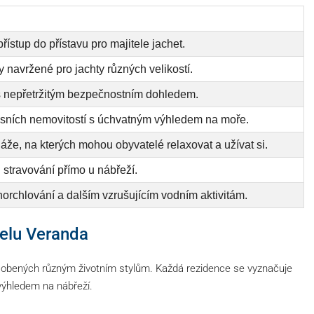
ístup do přístavu pro majitele jachet.
navržené pro jachty různých velikostí.
 nepřetržitým bezpečnostním dohledem.
sních nemovitostí s úchvatným výhledem na moře.
áže, na kterých mohou obyvatelé relaxovat a užívat si.
stravování přímo u nábřeží.
norchlování a dalším vzrušujícím vodním aktivitám.
telu Veranda
ůsobených různým životním stylům. Každá rezidence se vyznačuje
výhledem na nábřeží.