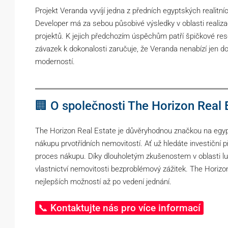
Projekt Veranda vyvíjí jedna z předních egyptských realitní
Developer má za sebou působivé výsledky v oblasti realiz
projektů. K jejich předchozím úspěchům patří špičkové res
závazek k dokonalosti zaručuje, že Veranda nenabízí jen d
moderností.
🏢 O společnosti The Horizon Real 
The Horizon Real Estate je důvěryhodnou značkou na egypt
nákupu prvotřídních nemovitostí. Ať už hledáte investiční 
proces nákupu. Díky dlouholetým zkušenostem v oblasti 
vlastnictví nemovitosti bezproblémový zážitek. The Horizon
nejlepších možností až po vedení jednání.
📞 Kontaktujte nás pro více informací