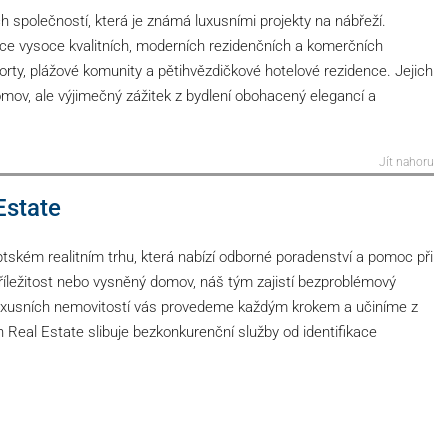
ch společností, která je známá luxusními projekty na nábřeží.
ace vysoce kvalitních, moderních rezidenčních a komerčních
orty, plážové komunity a pětihvězdičkové hotelové rezidence. Jejich
omov, ale výjimečný zážitek z bydlení obohacený elegancí a
Jít nahoru
Estate
ském realitním trhu, která nabízí odborné poradenství a pomoc při
příležitost nebo vysněný domov, náš tým zajistí bezproblémový
luxusních nemovitostí vás provedeme každým krokem a učiníme z
 Real Estate slibuje bezkonkurenční služby od identifikace