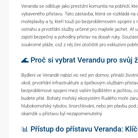
Veranda se odlišuje jako prestižní komunita na pobřeží, kt
vybaveného přístavu. Tato zástavba, která se rozkládá na 
mořeplavby a ty, kteří touží po bezproblémovém spojení s m
ostrahu a prvotřídní služby určené pro majitele jachet. Ať
zajistí bezpečný a pohodlný přístav na dosah ruky. Součás
soukromé pláže, což z něj činí útočiště pro exkluzivní pobře
🌊 Proč si vybrat Verandu pro svůj ž
Bydlení ve Verandě nabízí víc než jen domov; přináší živo
okolí, prvotřídní infrastruktuře a špičkovým službám přístav
bezproblémové spojení mezi vaším bydlištěm a jachtou, co
budete přát. Bohatý mořský ekosystém Rudého moře zaruču
hlubokomořský rybolov, šnorchlování, nebo jen plavbu pod
okamžik u přístavu byl nezapomenutelný.
📊 Přístup do přístavu Veranda: Klí