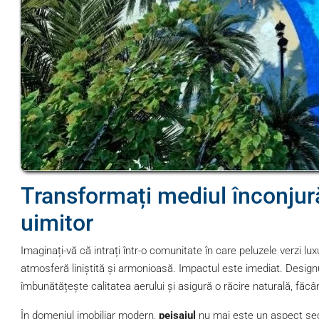
Transformați mediul înconjură
uimitor
Imaginați-vă că intrați într-o comunitate în care peluzele verzi lux
atmosferă liniștită și armonioasă. Impactul este imediat. Designu
îmbunătățește calitatea aerului și asigură o răcire naturală, făcâ
În domeniul imobiliar modern,
peisajul
nu mai este un aspect secun