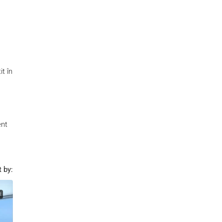
it în
ent
t by:
R