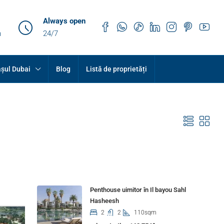
Always open
m
24/7
șul Dubai
Blog
Listă de proprietăți
Properties
Penthouse uimitor în Il bayou Sahl
Hasheesh
2
2
110sqm