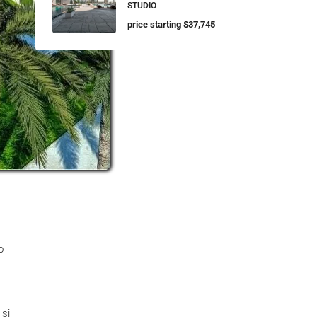
STUDIO
price starting $37,745
o
 și