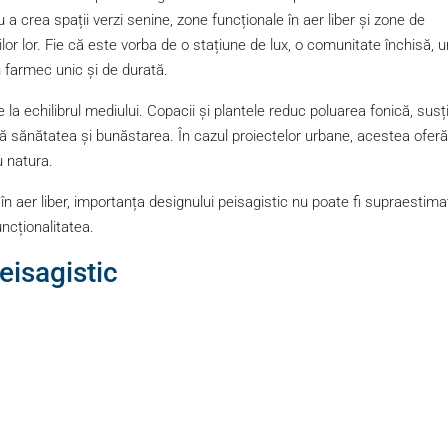
 a crea spații verzi senine, zone funcționale în aer liber și zone de
ilor lor. Fie că este vorba de o stațiune de lux, o comunitate închisă, u
n farmec unic și de durată.
 la echilibrul mediului. Copacii și plantele reduc poluarea fonică, susț
ă sănătatea și bunăstarea. În cazul proiectelor urbane, acestea oferă
 natura.
 în aer liber, importanța designului peisagistic nu poate fi supraestima
uncționalitatea.
eisagistic