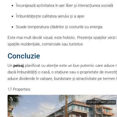
Încurajează activitatea în aer liber și interacțiunea socială
Îmbunătățește calitatea aerului și a apei
Scade temperatura clădirilor și costurile cu energia
Este mai mult decât vizual, este holistic. Prezența spațiilor verzi
spațiile rezidențiale, comerciale sau turistice.
Concluzie
Un
peisaj
planificat cu atenție este un bun puternic care aduce na
dacă îmbunătățiți o casă, o stațiune sau o proprietate de investiți
aduce dividende în valoare, bunăstare și atractivitate pe termen 
17 Properties
FOR SALE
HOT OFFER