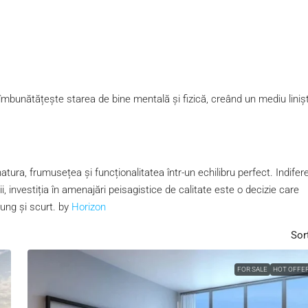
 îmbunătățește starea de bine mentală și fizică, creând un mediu linișt
tura, frumusețea și funcționalitatea într-un echilibru perfect. Indifer
i, investiția în amenajări peisagistice de calitate este o decizie care
lung și scurt. by
Horizon
Sor
FOR SALE
HOT OFFE