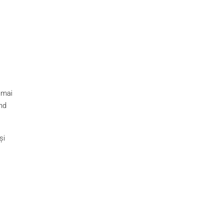
 mai
ând
și