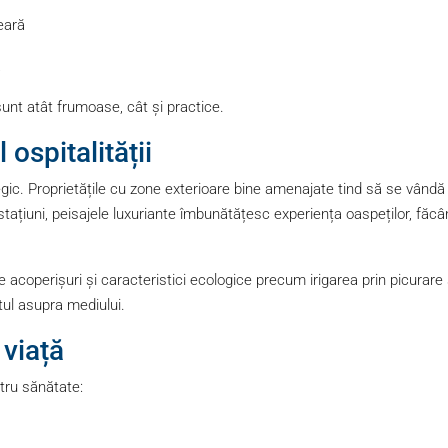
eară
ă
unt atât frumoase, cât și practice.
l ospitalității
egic. Proprietățile cu zone exterioare bine amenajate tind să se vândă
 stațiuni, peisajele luxuriante îmbunătățesc experiența oaspeților, făc
e acoperișuri și caracteristici ecologice precum irigarea prin picurare 
tul asupra mediului.
 viață
tru sănătate: