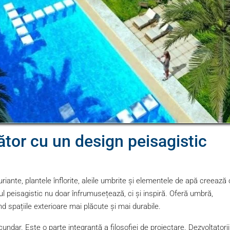
tor cu un design peisagistic
uriante, plantele înflorite, aleile umbrite și elementele de apă creează 
l peisagistic nu doar înfrumusețează, ci și inspiră. Oferă umbră,
nd spațiile exterioare mai plăcute și mai durabile.
dar. Este o parte integrantă a filosofiei de proiectare. Dezvoltatorii