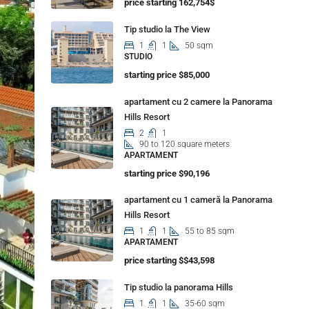
price starting 162,754$
Tip studio la The View
1
1
50 sqm
STUDIO
starting price $85,000
apartament cu 2 camere la Panorama
Hills Resort
2
1
90 to 120 square meters
APARTAMENT
starting price $90,196
apartament cu 1 cameră la Panorama
Hills Resort
1
1
55 to 85 sqm
APARTAMENT
price starting $$43,598
Tip studio la panorama Hills
1
1
35-60 sqm