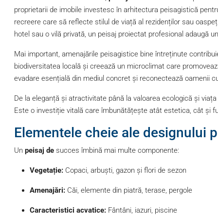
proprietarii de imobile investesc în arhitectura peisagistică pentru
recreere care să reflecte stilul de viață al rezidenților sau oaspeț
hotel sau o vilă privată, un peisaj proiectat profesional adaugă u
Mai important, amenajările peisagistice bine întreținute contribuie
biodiversitatea locală și creează un microclimat care promoveaz
evadare esențială din mediul concret și reconectează oamenii cu
De la eleganță și atractivitate până la valoarea ecologică și viața
Este o investiție vitală care îmbunătățește atât estetica, cât și f
Elementele cheie ale designului p
Un
peisaj de
succes îmbină mai multe componente:
Vegetație:
Copaci, arbuști, gazon și flori de sezon
Amenajări:
Căi, elemente din piatră, terase, pergole
Caracteristici acvatice:
Fântâni, iazuri, piscine