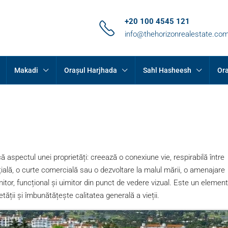
+20 100 4545 121
info@thehorizonrealestate.co
Makadi
Orașul Harjhada
Sahl Hasheesh
Ora
spectul unei proprietăți: creează o conexiune vie, respirabilă între
țială, o curte comercială sau o dezvoltare la malul mării, o amenajare
itor, funcțional și uimitor din punct de vedere vizual. Este un element
ății și îmbunătățește calitatea generală a vieții.