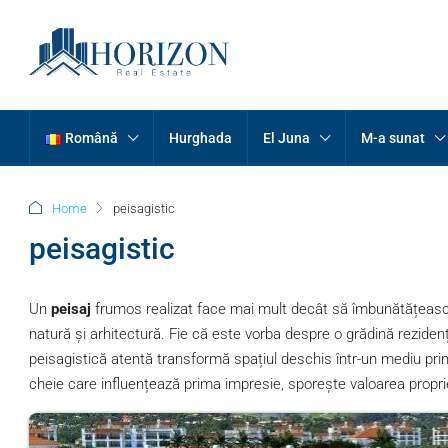
Română
Hurghada
El Juna
M-a sunat
Home
peisagistic
peisagistic
Un
peisaj
frumos realizat face mai mult decât să îmbunătățească a
natură și arhitectură. Fie că este vorba despre o grădină reziden
peisagistică atentă transformă spațiul deschis într-un mediu prim
cheie care influențează prima impresie, sporește valoarea propriet