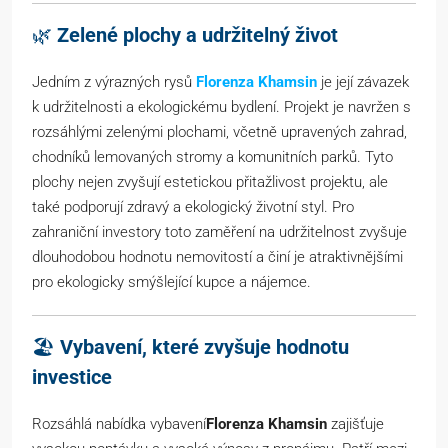
🌿
Zelené plochy a udržitelný život
Jedním z výrazných rysů
Florenza Khamsin
je její závazek
k udržitelnosti a ekologickému bydlení. Projekt je navržen s
rozsáhlými zelenými plochami, včetně upravených zahrad,
chodníků lemovaných stromy a komunitních parků. Tyto
plochy nejen zvyšují estetickou přitažlivost projektu, ale
také podporují zdravý a ekologický životní styl. Pro
zahraniční investory toto zaměření na udržitelnost zvyšuje
dlouhodobou hodnotu nemovitostí a činí je atraktivnějšími
pro ekologicky smýšlející kupce a nájemce.
🏖
Vybavení, které zvyšuje hodnotu
investice
Rozsáhlá nabídka vybavení
Florenza Khamsin
zajišťuje