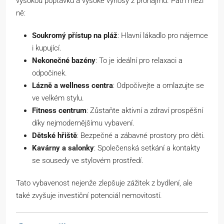
vysokou poptávku a vysoké výnosy z pronájmu. Patří mezi
ně:
Soukromý přístup na pláž
: Hlavní lákadlo pro nájemce
i kupující.
Nekonečné bazény
: To je ideální pro relaxaci a
odpočinek.
Lázně a wellness centra
: Odpočívejte a omlazujte se
ve velkém stylu.
Fitness centrum
: Zůstaňte aktivní a zdraví prospěšní
díky nejmodernějšímu vybavení.
Dětské hřiště
: Bezpečné a zábavné prostory pro děti.
Kavárny a salonky
: Společenská setkání a kontakty
se sousedy ve stylovém prostředí.
Tato vybavenost nejenže zlepšuje zážitek z bydlení, ale
také zvyšuje investiční potenciál nemovitostí.