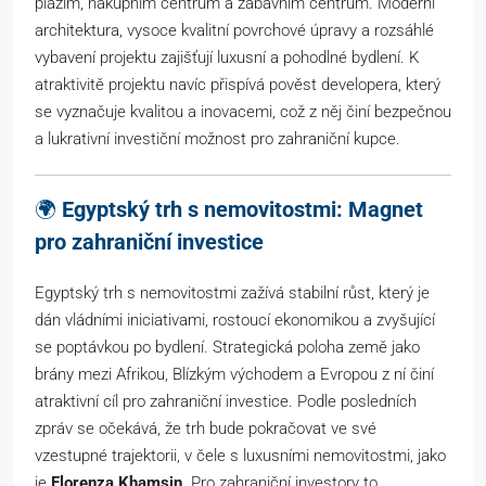
plážím, nákupním centrům a zábavním centrům. Moderní
architektura, vysoce kvalitní povrchové úpravy a rozsáhlé
vybavení projektu zajišťují luxusní a pohodlné bydlení. K
atraktivitě projektu navíc přispívá pověst developera, který
se vyznačuje kvalitou a inovacemi, což z něj činí bezpečnou
a lukrativní investiční možnost pro zahraniční kupce.
🌍
Egyptský trh s nemovitostmi: Magnet
pro zahraniční investice
Egyptský trh s nemovitostmi zažívá stabilní růst, který je
dán vládními iniciativami, rostoucí ekonomikou a zvyšující
se poptávkou po bydlení. Strategická poloha země jako
brány mezi Afrikou, Blízkým východem a Evropou z ní činí
atraktivní cíl pro zahraniční investice. Podle posledních
zpráv se očekává, že trh bude pokračovat ve své
vzestupné trajektorii, v čele s luxusními nemovitostmi, jako
je
Florenza Khamsin
. Pro zahraniční investory to