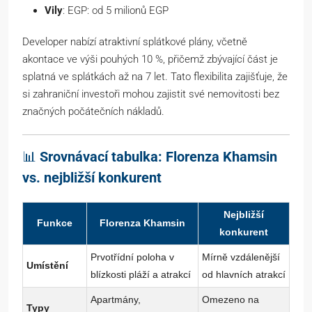
Vily
: EGP: od 5 milionů EGP
Developer nabízí atraktivní splátkové plány, včetně
akontace ve výši pouhých 10 %, přičemž zbývající část je
splatná ve splátkách až na 7 let. Tato flexibilita zajišťuje, že
si zahraniční investoři mohou zajistit své nemovitosti bez
značných počátečních nákladů.
📊
Srovnávací tabulka: Florenza Khamsin
vs. nejbližší konkurent
Nejbližší
Funkce
Florenza Khamsin
konkurent
Prvotřídní poloha v
Mírně vzdálenější
Umístění
blízkosti pláží a atrakcí
od hlavních atrakcí
Apartmány,
Omezeno na
Typy