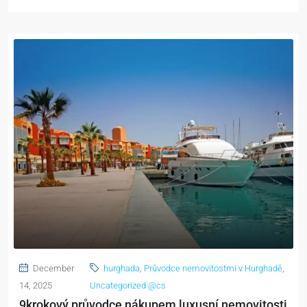
December
hurghada
,
Průvodce nemovitostmi v Hurghadě
,
14, 2025
Uncategorized @cs
9krokový průvodce nákupem luxusní nemovitosti