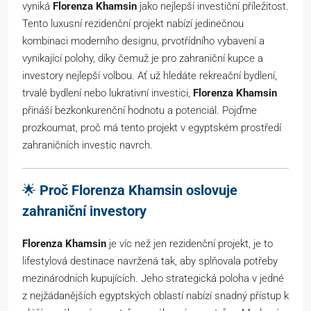
vyniká
Florenza Khamsin
jako nejlepší investiční příležitost.
Tento luxusní rezidenční projekt nabízí jedinečnou
kombinaci moderního designu, prvotřídního vybavení a
vynikající polohy, díky čemuž je pro zahraniční kupce a
investory nejlepší volbou. Ať už hledáte rekreační bydlení,
trvalé bydlení nebo lukrativní investici,
Florenza Khamsin
přináší bezkonkurenční hodnotu a potenciál. Pojďme
prozkoumat, proč má tento projekt v egyptském prostředí
zahraničních investic navrch.
🌟
Proč Florenza Khamsin oslovuje
zahraniční investory
Florenza Khamsin
je víc než jen rezidenční projekt, je to
lifestylová destinace navržená tak, aby splňovala potřeby
mezinárodních kupujících. Jeho strategická poloha v jedné
z nejžádanějších egyptských oblastí nabízí snadný přístup k