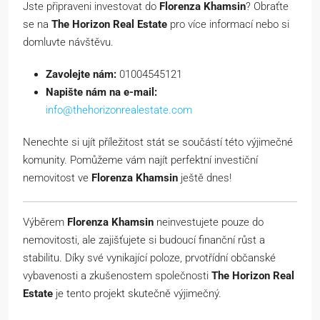
Jste připraveni investovat do
Florenza Khamsin
? Obraťte
se na
The Horizon Real Estate
pro více informací nebo si
domluvte návštěvu.
Zavolejte nám:
01004545121
Napište nám na e-mail:
info@thehorizonrealestate.com
Nenechte si ujít příležitost stát se součástí této výjimečné
komunity. Pomůžeme vám najít perfektní investiční
nemovitost ve
Florenza Khamsin
ještě dnes!
Výběrem
Florenza Khamsin
neinvestujete pouze do
nemovitosti, ale zajišťujete si budoucí finanční růst a
stabilitu. Díky své vynikající poloze, prvotřídní občanské
vybavenosti a zkušenostem společnosti
The Horizon Real
Estate
je tento projekt skutečně výjimečný.