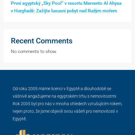
První egyptský „Sky Pool“ v resortu Marvento Al Ahyaa
v Hurghadě: Zažijte luxusní pobyt nad Rudým mořem
Recent Comments
No comments to show.
Od roku 2005 máme licenci v Egyptě a dlouhodobě se
vášnivě angažujeme na egyptském trhu s nemovitostmi.
Rok 2005 byl pro nás v mnoha ohledech vzrušujícím rokem,
nejen proto, že jsme objevili svou vášeň pro nemovitosti v
Egyptě.