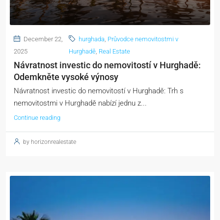
December 22,
hurghada
,
Průvodce nemovitostmi v
2025
Hurghadě
,
Real Estate
Návratnost investic do nemovitostí v Hurghadě:
Odemkněte vysoké výnosy
Návratnost investic do nemovitostí v Hurghadě: Trh s
nemovitostmi v Hurghadě nabízí jednu z...
Continue reading
by horizonrealestate