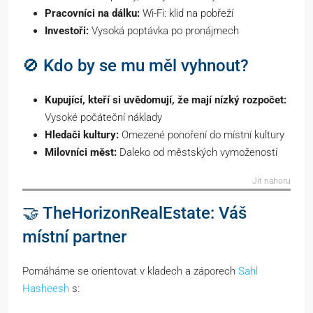
Pracovníci na dálku:
Wi-Fi: klid na pobřeží
Investoři:
Vysoká poptávka po pronájmech
🚫 Kdo by se mu měl vyhnout?
Kupující, kteří si uvědomují, že mají nízký rozpočet:
Vysoké počáteční náklady
Hledači kultury:
Omezené ponoření do místní kultury
Milovníci měst:
Daleko od městských vymožeností
Jít nahoru
🤝 TheHorizonRealEstate: Váš
místní partner
Pomáháme se orientovat v kladech a záporech
Sahl
Hasheesh
s: