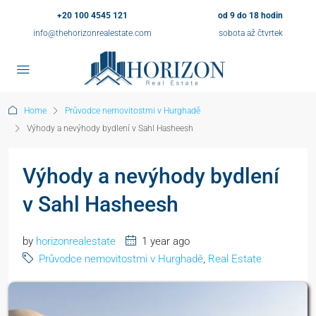
+20 100 4545 121
od 9 do 18 hodin
info@thehorizonrealestate.com
sobota až čtvrtek
Home
Průvodce nemovitostmi v Hurghadě
Výhody a nevýhody bydlení v Sahl Hasheesh
Výhody a nevýhody bydlení
v Sahl Hasheesh
by
horizonrealestate
1 year ago
Průvodce nemovitostmi v Hurghadě
,
Real Estate