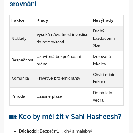
srovnání
Faktor
Klady
Nevýhody
Drahý
Vysoká návratnost investice
Náklady
každodenní
do nemovitosti
život
Uzavřená bezpečnostní
Izolovaná
Bezpečnost
brána
lokalita
Chybí místní
Komunita
Přívětivé pro emigranty
kultura
Drsná letní
Příroda
Úžasné pláže
vedra
🏡 Kdo by měl žít v Sahl Hasheesh?
Důchodci:
Bezpečný, klidný a malebný