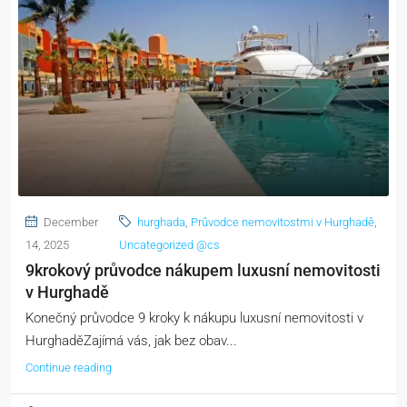
December
hurghada
,
Průvodce nemovitostmi v Hurghadě
,
14, 2025
Uncategorized @cs
9krokový průvodce nákupem luxusní nemovitosti
v Hurghadě
Konečný průvodce 9 kroky k nákupu luxusní nemovitosti v
HurghaděZajímá vás, jak bez obav...
Continue reading