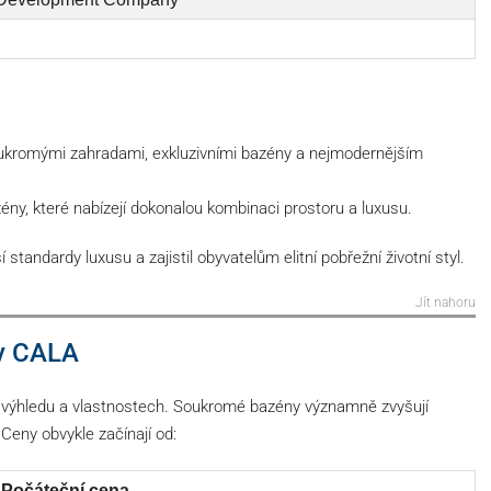
kromými zahradami, exkluzivními bazény a nejmodernějším
ény, které nabízejí dokonalou kombinaci prostoru a luxusu.
 standardy luxusu a zajistil obyvatelům elitní pobřežní životní styl.
Jít nahoru
 v CALA
sti, výhledu a vlastnostech. Soukromé bazény významně zvyšují
 Ceny obvykle začínají od:
Počáteční cena