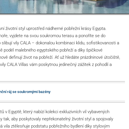
ní životní styl uprostřed nádherné pobřežní krásy Egypta.
moře, vyjdete na svou soukromou terasu a ponoříte se do
slibují vily CALA – dokonalou kombinaci klidu, sofistikovanosti a
stě podél malebného egyptského pobřeží a díky špičkové
vě definují život na pobřeží. Ať už hledáte prázdninové útočiště,
 vily CALA Villas vám poskytnou jedinečný zážitek z pohodlí a
enční ráj se soukromými bazény
tů v Egyptě, který nabízí kolekci exkluzivních vil vybavených
 tak, aby poskytovaly nepřekonatelný životní styl a spojovaly
á vila ztělesňuje podstatu pobřežního bydlení díky stylovým