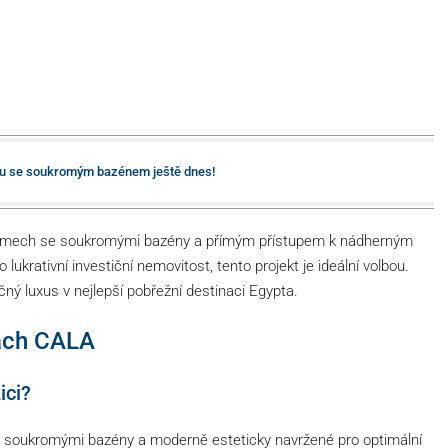
vilu se soukromým bazénem ještě dnes!
 domech se soukromými bazény a přímým přístupem k nádherným
ukrativní investiční nemovitost, tento projekt je ideální volbou.
ečný luxus v nejlepší pobřežní destinaci Egypta.
lach CALA
ici?
ené soukromými bazény a moderně esteticky navržené pro optimální