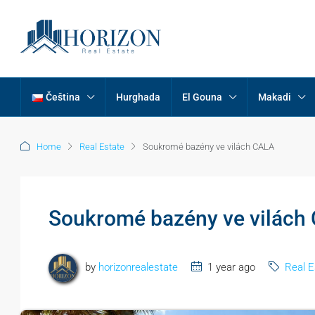
Čeština
Hurghada
El Gouna
Makadi
Home
Real Estate
Soukromé bazény ve vilách CALA
Soukromé bazény ve vilách
by
horizonrealestate
1 year ago
Real E