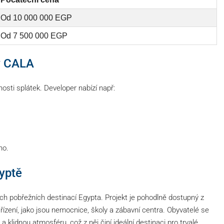
Od 10 000 000 EGP
Od 7 500 000 EGP
ly CALA
osti splátek. Developer nabízí např:
ho.
yptě
ích pobřežních destinací Egypta. Projekt je pohodlně dostupný z
ařízení, jako jsou nemocnice, školy a zábavní centra. Obyvatelé se
klidnou atmosféru, což z něj činí ideální destinaci pro trvalé