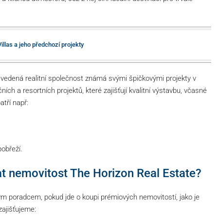
illas a jeho předchozí projekty
zavedená realitní společnost známá svými špičkovými projekty v
ch a resortních projektů, které zajišťují kvalitní výstavbu, včasné
atří např:
pobřeží.
rat nemovitost The Horizon Real Estate?
m poradcem, pokud jde o koupi prémiových nemovitostí, jako je
zajišťujeme: