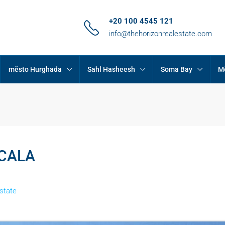
+20 100 4545 121
info@thehorizonrealestate.com
město Hurghada
Sahl Hasheesh
Soma Bay
M
 CALA
state