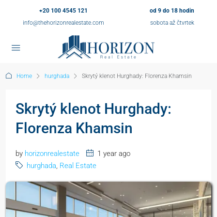
+20 100 4545 121
od 9 do 18 hodin
info@thehorizonrealestate.com
sobota až čtvrtek
Home
hurghada
Skrytý klenot Hurghady: Florenza Khamsin
Skrytý klenot Hurghady:
Florenza Khamsin
by
horizonrealestate
1 year ago
hurghada
,
Real Estate