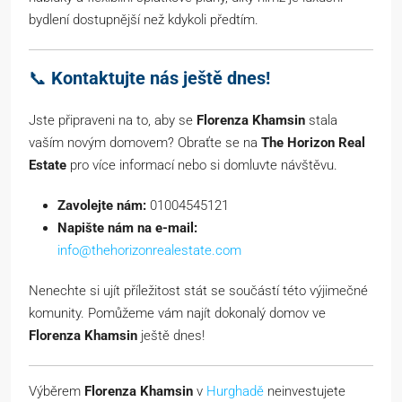
bydlení dostupnější než kdykoli předtím.
📞
Kontaktujte nás ještě dnes!
Jste připraveni na to, aby se
Florenza Khamsin
stala
vaším novým domovem? Obraťte se na
The Horizon Real
Estate
pro více informací nebo si domluvte návštěvu.
Zavolejte nám:
01004545121
Napište nám na e-mail:
info@thehorizonrealestate.com
Nenechte si ujít příležitost stát se součástí této výjimečné
komunity. Pomůžeme vám najít dokonalý domov ve
Florenza Khamsin
ještě dnes!
Výběrem
Florenza Khamsin
v
Hurghadě
neinvestujete