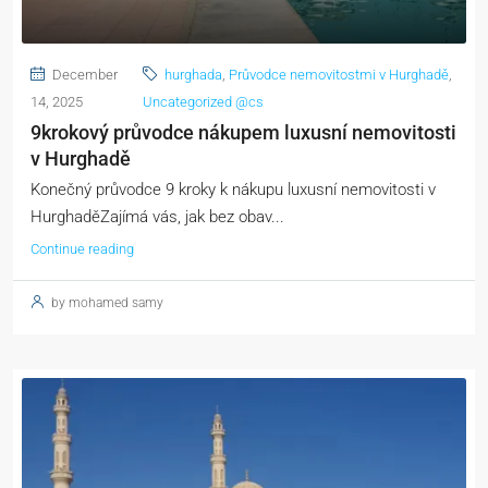
December
hurghada
,
Průvodce nemovitostmi v Hurghadě
,
14, 2025
Uncategorized @cs
9krokový průvodce nákupem luxusní nemovitosti
v Hurghadě
Konečný průvodce 9 kroky k nákupu luxusní nemovitosti v
HurghaděZajímá vás, jak bez obav...
Continue reading
by mohamed samy