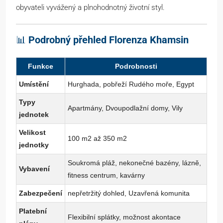
obyvateli vyvážený a plnohodnotný životní styl.
📊
Podrobný přehled Florenza Khamsin
Funkce
Podrobnosti
Umístění
Hurghada, pobřeží Rudého moře, Egypt
Typy
Apartmány, Dvoupodlažní domy, Vily
jednotek
Velikost
100 m2 až 350 m2
jednotky
Soukromá pláž, nekonečné bazény, lázně,
Vybavení
fitness centrum, kavárny
Zabezpečení
nepřetržitý dohled, Uzavřená komunita
Platební
Flexibilní splátky, možnost akontace