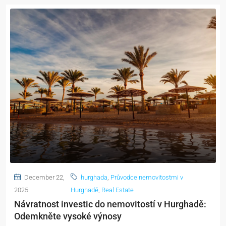
December 22,
hurghada
,
Průvodce nemovitostmi v
2025
Hurghadě
,
Real Estate
Návratnost investic do nemovitostí v Hurghadě:
Odemkněte vysoké výnosy