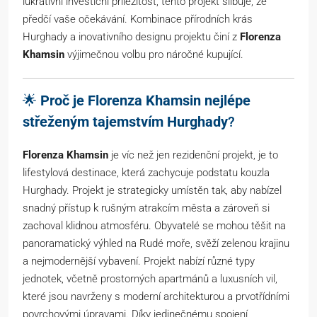
lukrativní investiční příležitost, tento projekt slibuje, že
předčí vaše očekávání. Kombinace přírodních krás
Hurghady a inovativního designu projektu činí z
Florenza
Khamsin
výjimečnou volbu pro náročné kupující.
🌟
Proč je Florenza Khamsin nejlépe
střeženým tajemstvím Hurghady
?
Florenza Khamsin
je víc než jen rezidenční projekt, je to
lifestylová destinace, která zachycuje podstatu kouzla
Hurghady. Projekt je strategicky umístěn tak, aby nabízel
snadný přístup k rušným atrakcím města a zároveň si
zachoval klidnou atmosféru. Obyvatelé se mohou těšit na
panoramatický výhled na Rudé moře, svěží zelenou krajinu
a nejmodernější vybavení. Projekt nabízí různé typy
jednotek, včetně prostorných apartmánů a luxusních vil,
které jsou navrženy s moderní architekturou a prvotřídními
povrchovými úpravami. Díky jedinečnému spojení