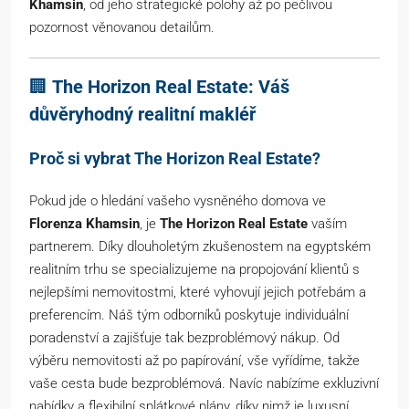
Khamsin
, od jeho strategické polohy až po pečlivou
pozornost věnovanou detailům.
🏢
The Horizon Real Estate: Váš
důvěryhodný realitní makléř
Proč si vybrat The Horizon Real Estate?
Pokud jde o hledání vašeho vysněného domova ve
Florenza Khamsin
, je
The Horizon Real Estate
vaším
partnerem. Díky dlouholetým zkušenostem na egyptském
realitním trhu se specializujeme na propojování klientů s
nejlepšími nemovitostmi, které vyhovují jejich potřebám a
preferencím. Náš tým odborníků poskytuje individuální
poradenství a zajišťuje tak bezproblémový nákup. Od
výběru nemovitosti až po papírování, vše vyřídíme, takže
vaše cesta bude bezproblémová. Navíc nabízíme exkluzivní
nabídky a flexibilní splátkové plány, díky nimž je luxusní