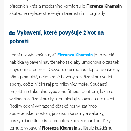
přírodních krás a moderního komfortu je
Florenza Khamsin
skutečně nejlépe střeženým tajemstvím Hurghady.
🏡
Vybavení, které povyšuje život na
pobřeží
Jedním z výrazných rysů
Florenza Khamsin
je rozsáhlá
nabídka vybavení navrženého tak, aby umocňovalo zážitek
z bydlení na pobřeží. Obyvatelé si mohou dopřát soukromý
přístup na pláž, nekonečné bazény a zařízení pro vodní
sporty, což z ní činí ráj pro milovníky moře. Součástí
projektu je také plně vybavené fitness centrum, lázně a
wellness zařízení pro ty, kteří hledají relaxaci a omlazení.
Rodiny ocení vyhrazené dětské herny, zatímco
společenské prostory, jako jsou kavárny a salonky,
poskytují ideální místa pro interakci s komunitou. Díky
tomuto vybavení
Florenza Khamsin
zajišťuje každému