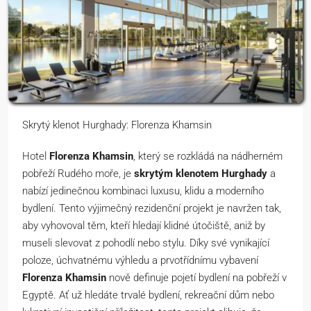
Skrytý klenot Hurghady: Florenza Khamsin
Hotel
Florenza Khamsin
, který se rozkládá na nádherném
pobřeží Rudého moře, je
skrytým klenotem Hurghady
a
nabízí jedinečnou kombinaci luxusu, klidu a moderního
bydlení. Tento výjimečný rezidenční projekt je navržen tak,
aby vyhovoval těm, kteří hledají klidné útočiště, aniž by
museli slevovat z pohodlí nebo stylu. Díky své vynikající
poloze, úchvatnému výhledu a prvotřídnímu vybavení
Florenza Khamsin
nově definuje pojetí bydlení na pobřeží v
Egyptě. Ať už hledáte trvalé bydlení, rekreační dům nebo