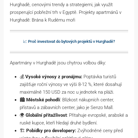
Hurghadě, cenovými trendy a strategiemi, jak využít
prosperující pobřežní trh v Egyptě. Projekty apartmánů v
Hurghadě: Brána k Rudému moři
📈 Proč investovat do bytových projektů v Hurghadě?
Apartmány v Hurghadě jsou chytrou volbou díky:
💰
Vysoké výnosy z pronájmu:
Poptávka turistů
zajišťuje roční výnosy ve výši 8-12 %, které dosahují
maximálně 150 USD za noc u jednotek na pláži.
🏙️
Městské pohodlí
: Blízkost nákupních center,
přístavů a zábavních center, jako je Senzo Mall.
🌍
Globální přitažlivost
: Přitahuje evropské, arabské a
ruské kupce, kteří hledají druhé bydlení.
🏗️
Pobídky pro developery:
Zvýhodněné ceny před