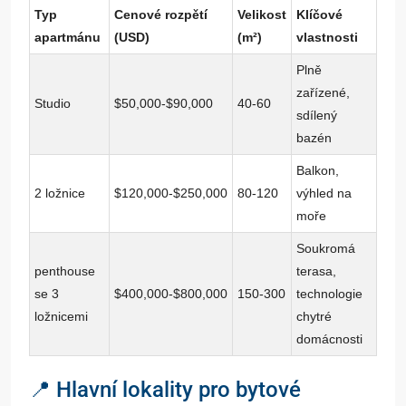
Typ
Cenové rozpětí
Velikost
Klíčové
apartmánu
(USD)
(m²)
vlastnosti
Plně
zařízené,
Studio
$50,000-$90,000
40-60
sdílený
bazén
Balkon,
2 ložnice
$120,000-$250,000
80-120
výhled na
moře
Soukromá
penthouse
terasa,
se 3
$400,000-$800,000
150-300
technologie
ložnicemi
chytré
domácnosti
📍 Hlavní lokality pro bytové