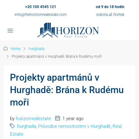
+20 100 4545 121
od 9 do 18 hodin
info@thehorizonrealestate.com
sobota až čtvrtek
Home
hurghada
Projekty apartmánů v Hurghadě: Brána k Rudému moři
Projekty apartmánů v
Hurghadě: Brána k Rudému
moři
by
horizonrealestate
1 year ago
hurghada
,
Průvodce nemovitostmi v Hurghadě
,
Real
Estate