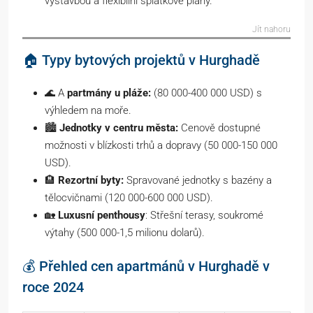
výstavbou a flexibilní splátkové plány.
Jít nahoru
🏠 Typy bytových projektů v Hurghadě
🌊 A
partmány u pláže:
(80 000-400 000 USD) s
výhledem na moře.
🏙️
Jednotky v centru města:
Cenově dostupné
možnosti v blízkosti trhů a dopravy (50 000-150 000
USD).
🏨
Rezortní byty:
Spravované jednotky s bazény a
tělocvičnami (120 000-600 000 USD).
🏡
Luxusní penthousy
: Střešní terasy, soukromé
výtahy (500 000-1,5 milionu dolarů).
💰 Přehled cen apartmánů v Hurghadě v
roce 2024