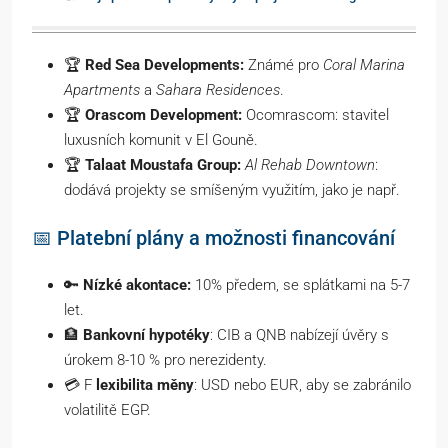
🏆
Red Sea Developments:
Známé pro
Coral Marina
Apartments
a
Sahara Residences
.
🏆
Orascom Development:
Ocomrascom: stavitel
luxusních komunit v El Gouně.
🏆
Talaat Moustafa Group:
Al Rehab Downtown
:
dodává projekty se smíšeným využitím, jako je např.
📅 Platební plány a možnosti financování
🔑
Nízké akontace:
10% předem, se splátkami na 5-7
let.
🏦
Bankovní hypotéky
: CIB a QNB nabízejí úvěry s
úrokem 8-10 % pro nerezidenty.
💳 F
lexibilita měny
: USD nebo EUR, aby se zabránilo
volatilitě EGP.