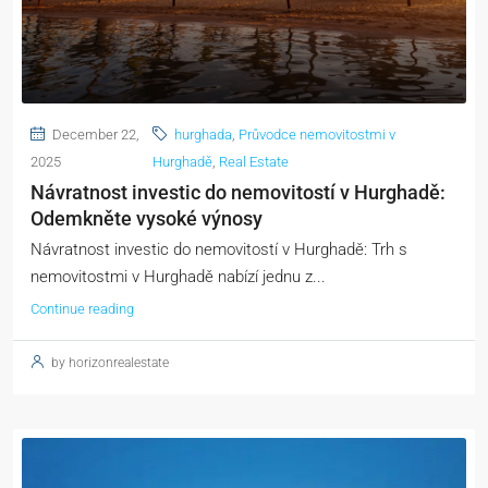
December 22,
hurghada
,
Průvodce nemovitostmi v
2025
Hurghadě
,
Real Estate
Návratnost investic do nemovitostí v Hurghadě:
Odemkněte vysoké výnosy
Návratnost investic do nemovitostí v Hurghadě: Trh s
nemovitostmi v Hurghadě nabízí jednu z...
Continue reading
by horizonrealestate