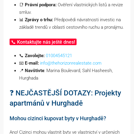
📑
Právní podpora:
Ověření vlastnických listů a revize
smluv.
📊
Zprávy o trhu:
Předpovědi návratnosti investic na
základě trendů v oblasti cestovního ruchu a pronájmu.
📞 Kontaktujte nás ještě dnes!
📞
Zavolejte:
01004545121
📧
E-mail:
info@thehorizonrealestate.com
📍
Navštivte
: Marina Boulevard, Sahl Hasheesh,
Hurghada
❓ NEJČASTĚJŠÍ DOTAZY: Projekty
apartmánů v Hurghadě
Mohou cizinci kupovat byty v Hurghadě?
Ano! Cizinci mohou vlastnit byty ve vlastnictví v určených