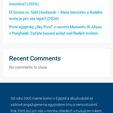
investice? (2026)
El Gouna vs. Sahl Hasheesh – Který letovisko u Rudého
moře je pro vás lepší? (2026)
První egyptský „Sky Pool“ v resortu Marvento Al Ahyaa
v Hurghadě: Zažijte luxusní pobyt nad Rudým mořem
Recent Comments
No comments to show.
Od roku 2005 máme licenci v Egyptě a dlouhodobě se
vášnivě angažujeme na egyptském trhu s nemovitostmi.
Rok 2005 byl pro nás v mnoha ohledech vzrušujícím rokem,