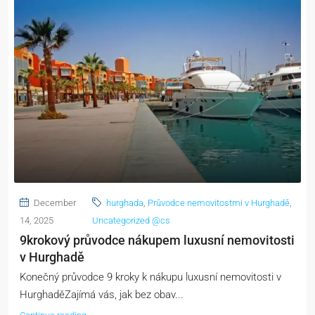
December
hurghada
,
Průvodce nemovitostmi v Hurghadě
,
14, 2025
Uncategorized @cs
9krokový průvodce nákupem luxusní nemovitosti
v Hurghadě
Konečný průvodce 9 kroky k nákupu luxusní nemovitosti v
HurghaděZajímá vás, jak bez obav...