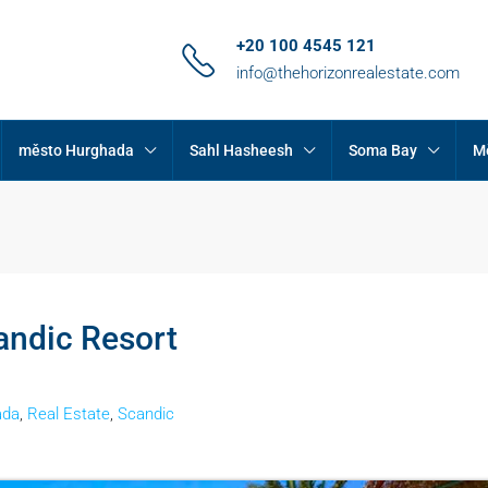
+20 100 4545 121
info@thehorizonrealestate.com
město Hurghada
Sahl Hasheesh
Soma Bay
M
andic Resort
ada
,
Real Estate
,
Scandic