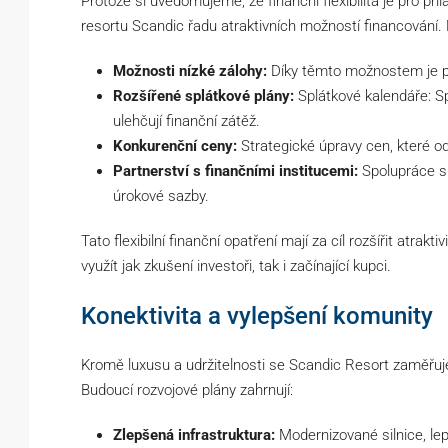
Protože si uvědomujeme, že finanční flexibilita je pro přil
resortu Scandic řadu atraktivních možností financování. 
Možnosti nízké zálohy:
Díky těmto možnostem je po
Rozšířené splátkové plány:
Splátkové kalendáře: Sp
ulehčují finanční zátěž.
Konkurenční ceny:
Strategické úpravy cen, které odr
Partnerství s finančními institucemi:
Spolupráce s 
úrokové sazby.
Tato flexibilní finanční opatření mají za cíl rozšířit atrakti
využít jak zkušení investoři, tak i začínající kupci.
Konektivita a vylepšení komunity
Kromě luxusu a udržitelnosti se Scandic Resort zaměřuje 
Budoucí rozvojové plány zahrnují:
Zlepšená infrastruktura:
Modernizované silnice, lep