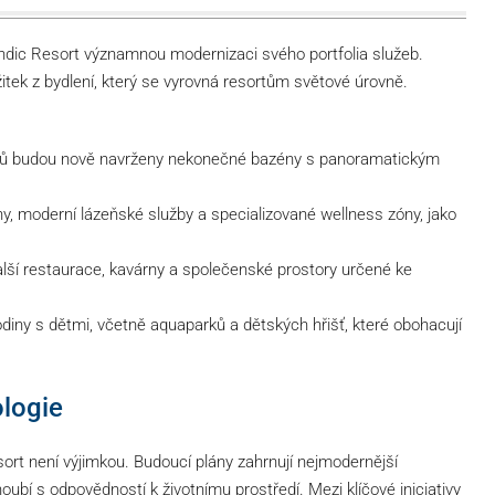
andic Resort významnou modernizaci svého portfolia služeb.
itek z bydlení, který se vyrovná resortům světové úrovně.
nů budou nově navrženy nekonečné bazény s panoramatickým
, moderní lázeňské služby a specializované wellness zóny, jako
lší restaurace, kavárny a společenské prostory určené ke
diny s dětmi, včetně aquaparků a dětských hřišť, které obohacují
ologie
ort není výjimkou. Budoucí plány zahrnují nejmodernější
snoubí s odpovědností k životnímu prostředí. Mezi klíčové iniciativy