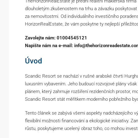
TheHorizonRealEstate
je přední realitní makléřská firma
dlouholetým zkušenostem na trhu a závazku poskytovat 
za nemovitostmi. Od individuálního investičního poraden
HorizonRealEstate, že vám poskytne ty nejlepší příležitos
Zavolejte nám: 01004545121
Napište nám na e-mail: info@thehorizonreadestate.co
Úvod
Scandic Resort se nachází v rušné arabské čtvrti Hurgha
luxusním vybavením. Jeho budoucí rozvojové plány však s
plánem, který zahrnuje rozšíření rezidenčních prostor, mo
Scandic Resort stát měřítkem moderního pobřežního byd
Tento článek se zabývá všemi aspekty nadcházejícího vý
flexibilní možnosti financování a ekologické iniciativy. Z
růstu, poskytujeme ucelený obraz toho, co mohou investo