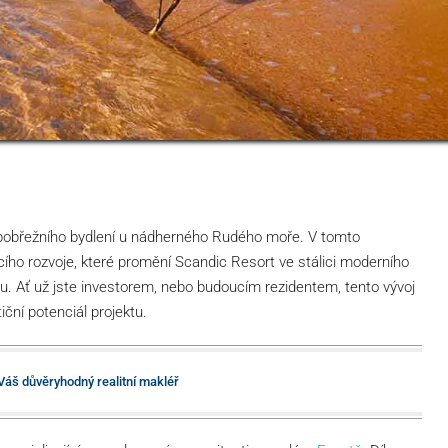
o pobřežního bydlení u nádherného Rudého moře. V tomto
o rozvoje, které promění Scandic Resort ve stálici moderního
ylu. Ať už jste investorem, nebo budoucím rezidentem, tento vývoj
tiční potenciál projektu.
Váš důvěryhodný realitní makléř