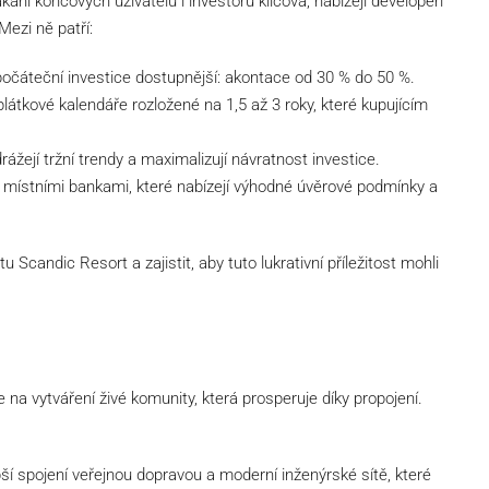
ákání koncových uživatelů i investorů klíčová, nabízejí developeři
Mezi ně patří:
čáteční investice dostupnější: akontace od 30 % do 50 %.
látkové kalendáře rozložené na 1,5 až 3 roky, které kupujícím
ážejí tržní trendy a maximalizují návratnost investice.
místními bankami, které nabízejí výhodné úvěrové podmínky a
vitu Scandic Resort a zajistit, aby tuto lukrativní příležitost mohli
na vytváření živé komunity, která prosperuje díky propojení.
ší spojení veřejnou dopravou a moderní inženýrské sítě, které