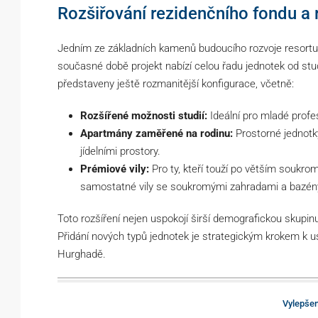
Rozšiřování rezidenčního fondu a
Jedním ze základních kamenů budoucího rozvoje resortu S
současné době projekt nabízí celou řadu jednotek od stu
představeny ještě rozmanitější konfigurace, včetně:
Rozšířené možnosti studií:
Ideální pro mladé profesi
Apartmány zaměřené na rodinu:
Prostorné jednotky
jídelními prostory.
Prémiové vily:
Pro ty, kteří touží po větším soukrom
samostatné vily se soukromými zahradami a bazén
Toto rozšíření nejen uspokojí širší demografickou skupin
Přidání nových typů jednotek je strategickým krokem k u
Hurghadě.
Vylepšen