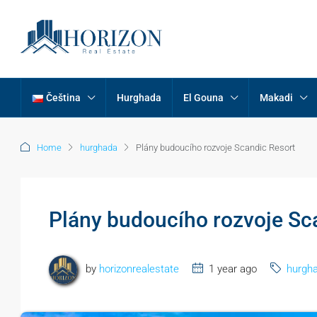
Čeština
Hurghada
El Gouna
Makadi
Home
hurghada
Plány budoucího rozvoje Scandic Resort
Plány budoucího rozvoje Sc
by
horizonrealestate
1 year ago
hurgh