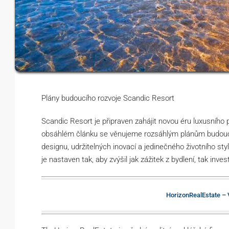
Plány budoucího rozvoje Scandic Resort
Scandic Resort je připraven zahájit novou éru luxusníh
obsáhlém článku se věnujeme rozsáhlým plánům budoucíh
designu, udržitelných inovací a jedinečného životního st
je nastaven tak, aby zvýšil jak zážitek z bydlení, tak inves
HorizonRealEstate – 