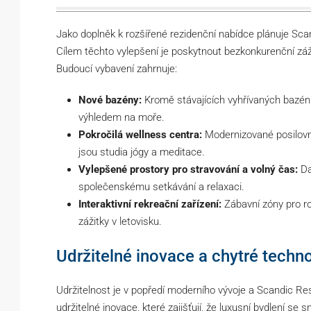
Jako doplněk k rozšířené rezidenční nabídce plánuje Sc
Cílem těchto vylepšení je poskytnout bezkonkurenční záž
Budoucí vybavení zahrnuje:
Nové bazény:
Kromě stávajících vyhřívaných bazé
výhledem na moře.
Pokročilá wellness centra:
Modernizované posilovny
jsou studia jógy a meditace.
Vylepšené prostory pro stravování a volný čas:
Da
společenskému setkávání a relaxaci.
Interaktivní rekreační zařízení:
Zábavní zóny pro ro
zážitky v letovisku.
Udržitelné inovace a chytré techn
Udržitelnost je v popředí moderního vývoje a Scandic Res
udržitelné inovace, které zajišťují, že luxusní bydlení se 