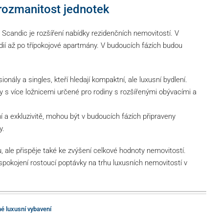
 rozmanitost jednotek
candic je rozšíření nabídky rezidenčních nemovitostí. V
dií až po třípokojové apartmány. V budoucích fázích budou
onály a singles, kteří hledají kompaktní, ale luxusní bydlení.
 s více ložnicemi určené pro rodiny s rozšířenými obývacími a
í a exkluzivitě, mohou být v budoucích fázích připraveny
y.
u, ale přispěje také ke zvýšení celkové hodnoty nemovitostí.
spokojení rostoucí poptávky na trhu luxusních nemovitostí v
é luxusní vybavení