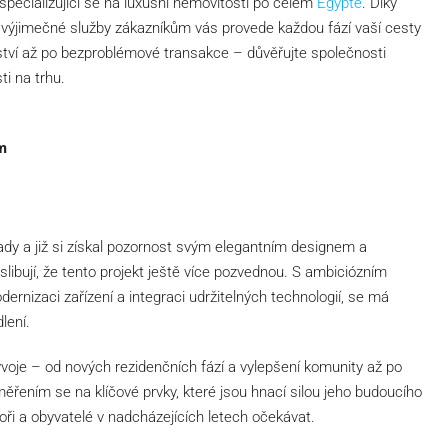
 specializující se na luxusní nemovitosti po celém
Egyptě
. Díky
výjimečné služby zákazníkům vás provede každou fází vaší cesty
ství až po bezproblémové transakce – důvěřujte společnosti
ti na trhu.
m
dy a již si získal pozornost svým elegantním designem a
libují, že tento projekt ještě více pozvednou. S ambiciózním
dernizaci zařízení a integraci udržitelných technologií, se má
lení.
voje – od nových rezidenčních fází a vylepšení komunity až po
aměřením se na klíčové prvky, které jsou hnací silou jeho budoucího
ři a obyvatelé v nadcházejících letech očekávat.