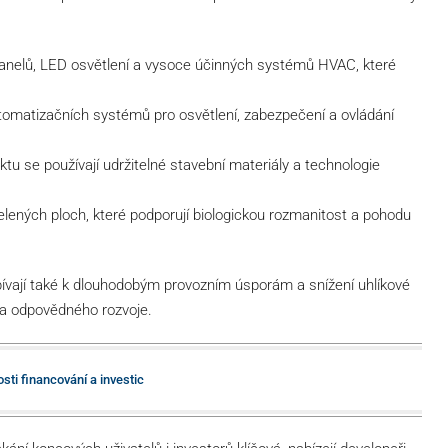
panelů, LED osvětlení a vysoce účinných systémů HVAC, které
omatizačních systémů pro osvětlení, zabezpečení a ovládání
tu se používají udržitelné stavební materiály a technologie
elených ploch, které podporují biologickou rozmanitost a pohodu
ispívají také k dlouhodobým provozním úsporám a snížení uhlíkové
a odpovědného rozvoje.
sti financování a investic