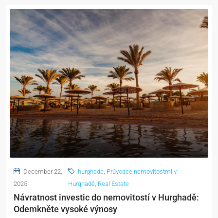
December 22,
hurghada
,
Průvodce nemovitostmi v
2025
Hurghadě
,
Real Estate
Návratnost investic do nemovitostí v Hurghadě:
Odemkněte vysoké výnosy