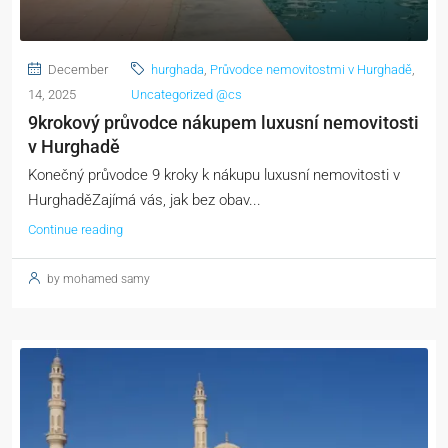
December
hurghada
,
Průvodce nemovitostmi v Hurghadě
,
14, 2025
Uncategorized @cs
9krokový průvodce nákupem luxusní nemovitosti
v Hurghadě
Konečný průvodce 9 kroky k nákupu luxusní nemovitosti v
HurghaděZajímá vás, jak bez obav...
Continue reading
by mohamed samy