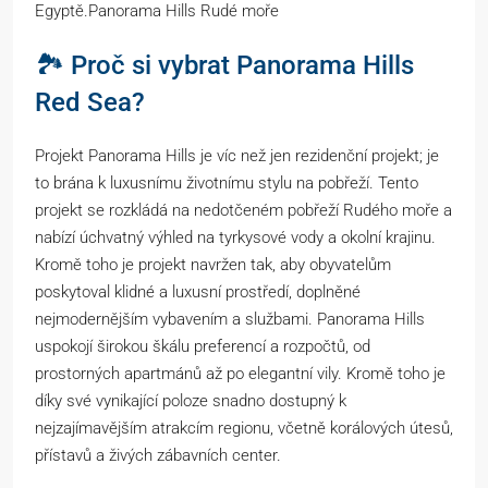
Egyptě.Panorama Hills Rudé moře
🏞️ Proč si vybrat Panorama Hills
Red Sea?
Projekt Panorama Hills je víc než jen rezidenční projekt; je
to brána k luxusnímu životnímu stylu na pobřeží. Tento
projekt se rozkládá na nedotčeném pobřeží Rudého moře a
nabízí úchvatný výhled na tyrkysové vody a okolní krajinu.
Kromě toho je projekt navržen tak, aby obyvatelům
poskytoval klidné a luxusní prostředí, doplněné
nejmodernějším vybavením a službami. Panorama Hills
uspokojí širokou škálu preferencí a rozpočtů, od
prostorných apartmánů až po elegantní vily. Kromě toho je
díky své vynikající poloze snadno dostupný k
nejzajímavějším atrakcím regionu, včetně korálových útesů,
přístavů a živých zábavních center.