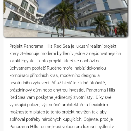
Projekt Panorama Hills Red Sea je luxusní realitní projekt,
který ztělesňuje moderní bydlení v jedné z nejúchvatnějších
lokalit Egypta. Tento projekt, který se nachází na
úchvatném pobřeží Rudého moře, nabízí dokonalou
kombinaci přírodních krás, moderního designu a
prvotřídního vybavení. Ať už hledáte klidné útočiště,
prázdninový dům nebo chytrou investici, Panorama Hills
Red Sea vám poskytne jedinečný životní styl. Díky své
vynikající poloze, výjimečné architektuře a flexibilním
možnostem plateb je tento projekt navržen tak, aby
splňoval potřeby náročných kupujících. Objevte, proč je
Panorama Hills tou nejlepší volbou pro luxusní bydlení v