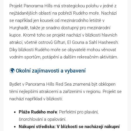
Projekt Panorama Hills má strategickou polohu v jedné z
nejžádanějších oblastí na pobřeží Rudého moře. Nachází
se například jen kousek od mezinárodního letiště v
Hurghadě, takže je snadno dostupný pro mezinárodní
kupce. Kromě toho se projekt nachází v blízkosti hlavních
atrakcí, včetně ostrovů Giftun, El Gouna a Sahl Hasheesh.
Díky blízkosti Rudého moře se obyvatelé mohou věnovat
vodním sportům, potápění a dalším rekreačním aktivitám.
🌍 Okolní zajímavosti a vybavení
Bydlet v Panorama Hills Red Sea znamená být obklopen
těmi nejlepšími atrakcemi a zařízeními v regionu. Projekt se
nachází například v blízkosti:
Pláže Rudého moře
: Perfektní pro plavání,
šnorchlování a opalování.
Nákupní střediska: V blízkosti se nacházejí nákupní