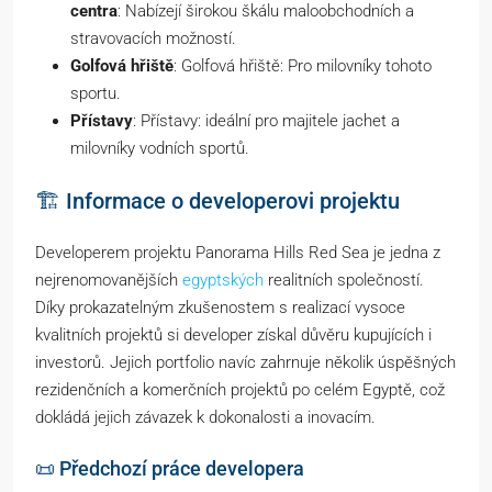
centra
: Nabízejí širokou škálu maloobchodních a
stravovacích možností.
Golfová hřiště
: Golfová hřiště: Pro milovníky tohoto
sportu.
Přístavy
: Přístavy: ideální pro majitele jachet a
milovníky vodních sportů.
🏗️ Informace o developerovi projektu
Developerem projektu Panorama Hills Red Sea je jedna z
nejrenomovanějších
egyptských
realitních společností.
Díky prokazatelným zkušenostem s realizací vysoce
kvalitních projektů si developer získal důvěru kupujících i
investorů. Jejich portfolio navíc zahrnuje několik úspěšných
rezidenčních a komerčních projektů po celém Egyptě, což
dokládá jejich závazek k dokonalosti a inovacím.
📜 Předchozí práce developera