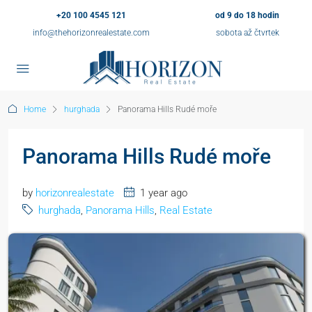
+20 100 4545 121
od 9 do 18 hodin
info@thehorizonrealestate.com
sobota až čtvrtek
Home
hurghada
Panorama Hills Rudé moře
Panorama Hills Rudé moře
by
horizonrealestate
1 year ago
hurghada
,
Panorama Hills
,
Real Estate