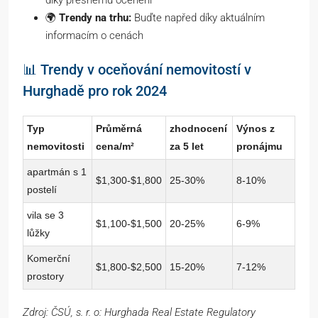
díky přesnému ocenění
🌍
Trendy na trhu:
Buďte napřed díky aktuálním
informacím o cenách
📊 Trendy v oceňování nemovitostí v
Hurghadě pro rok 2024
Typ
Průměrná
zhodnocení
Výnos z
nemovitosti
cena/m²
za 5 let
pronájmu
apartmán s 1
$1,300-$1,800
25-30%
8-10%
postelí
vila se 3
$1,100-$1,500
20-25%
6-9%
lůžky
Komerční
$1,800-$2,500
15-20%
7-12%
prostory
Zdroj: ČSÚ, s. r. o: Hurghada Real Estate Regulatory