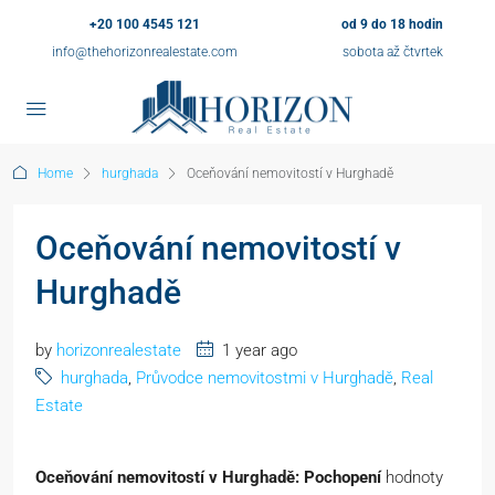
+20 100 4545 121
od 9 do 18 hodin
info@thehorizonrealestate.com
sobota až čtvrtek
Home
hurghada
Oceňování nemovitostí v Hurghadě
Oceňování nemovitostí v
Hurghadě
by
horizonrealestate
1 year ago
hurghada
,
Průvodce nemovitostmi v Hurghadě
,
Real
Estate
Oceňování nemovitostí v Hurghadě: Pochopení
hodnoty