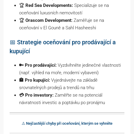
🏆
Red Sea Developments:
Specializuje se na
oceňování luxusních nemovitostí
🏆
Orascom Development:
Zaměřuje se na
oceňování v El Gouně a Sahl Hasheeshi
📅 Strategie oceňování pro prodávající a
kupující
🔑 Pro prodávající:
Vyzdvihněte jedinečné vlastnosti
(např. výhled na moře, moderní vybavení)
🏦 Pro kupující:
Vyjednávejte na základě
srovnatelných prodejů a trendů na trhu
💳 Pro investory:
Zaměřte se na potenciál
návratnosti investic a poptávku po pronájmu
⚠️ Nejčastější chyby při oceňování, kterým se vyhněte