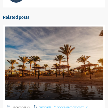
Related posts
December 22,
hurghada
,
Průvodce nemovitostmi v