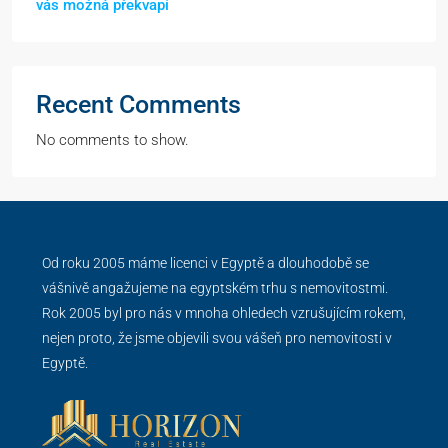
vás možná překvapí
Recent Comments
No comments to show.
Od roku 2005 máme licenci v Egyptě a dlouhodobě se
vášnivě angažujeme na egyptském trhu s nemovitostmi.
Rok 2005 byl pro nás v mnoha ohledech vzrušujícím rokem,
nejen proto, že jsme objevili svou vášeň pro nemovitosti v
Egyptě.