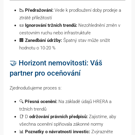
📉 Předražování:
Vede k prodloužení doby prodeje a
ztrátě příležitostí
📜
Ignorování tržních trendů:
Nezohlednění změn v
cestovním ruchu nebo infrastruktuře
🏢
Zanedbání údržby:
Špatný stav může snížit
hodnotu o 10-20 %
🤝 Horizont nemovitosti: Váš
partner pro oceňování
Zjednodušujeme proces s:
🔍
Přesná ocenění:
Na základě údajů HRERA a
tržních trendů
📑 D
održování právních předpisů:
Zajistíme, aby
všechna ocenění splňovala zákonné normy
📊
Poznatky o návratnosti investic:
Zvýrazněte