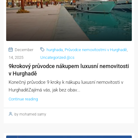
December
hurghada
,
Průvodce nemovitostmi v Hurghadě
,
14, 2025
Uncategorized @cs
9krokový průvodce nákupem luxusní nemovitosti
v Hurghadě
Konečný průvodce 9 kroky k nákupu luxusní nemovitosti v
HurghaděZajímá vás, jak bez obav...
Continue reading
by mohamed samy