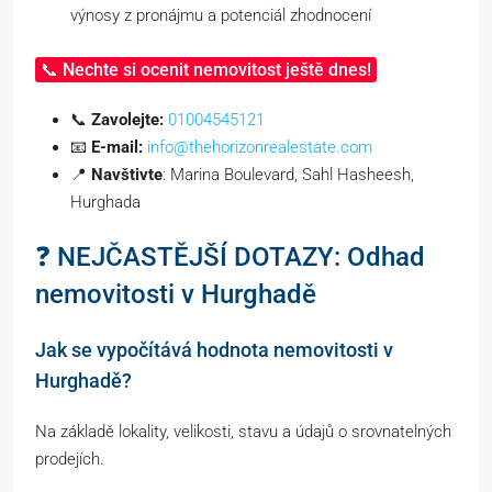
výnosy z pronájmu a potenciál zhodnocení
📞 Nechte si ocenit nemovitost ještě dnes!
📞
Zavolejte:
01004545121
📧
E-mail:
info@thehorizonrealestate.com
📍
Navštivte
: Marina Boulevard, Sahl Hasheesh,
Hurghada
❓ NEJČASTĚJŠÍ DOTAZY: Odhad
nemovitosti v Hurghadě
Jak se vypočítává hodnota nemovitosti v
Hurghadě?
Na základě lokality, velikosti, stavu a údajů o srovnatelných
prodejích.