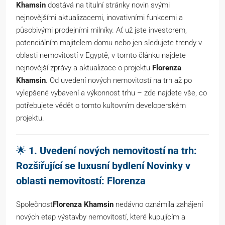
Khamsin
dostává na titulní stránky novin svými
nejnovějšími aktualizacemi, inovativními funkcemi a
působivými prodejními milníky. Ať už jste investorem,
potenciálním majitelem domu nebo jen sledujete trendy v
oblasti nemovitostí v Egyptě, v tomto článku najdete
nejnovější zprávy a aktualizace o projektu
Florenza
Khamsin
. Od uvedení nových nemovitostí na trh až po
vylepšené vybavení a výkonnost trhu – zde najdete vše, co
potřebujete vědět o tomto kultovním developerském
projektu.
🌟
1. Uvedení nových nemovitostí na trh:
Rozšiřující se luxusní bydlení Novinky v
oblasti nemovitostí: Florenza
Společnost
Florenza Khamsin
nedávno oznámila zahájení
nových etap výstavby nemovitostí, které kupujícím a