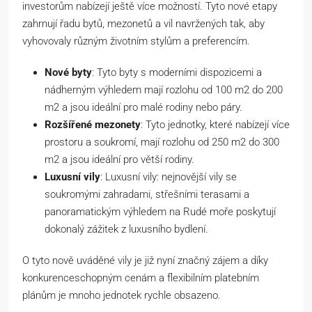
investorům nabízejí ještě více možností. Tyto nové etapy
zahrnují řadu bytů, mezonetů a vil navržených tak, aby
vyhovovaly různým životním stylům a preferencím.
Nové byty
: Tyto byty s moderními dispozicemi a
nádherným výhledem mají rozlohu od 100 m2 do 200
m2 a jsou ideální pro malé rodiny nebo páry.
Rozšířené mezonety
: Tyto jednotky, které nabízejí více
prostoru a soukromí, mají rozlohu od 250 m2 do 300
m2 a jsou ideální pro větší rodiny.
Luxusní vily
: Luxusní vily: nejnovější vily se
soukromými zahradami, střešními terasami a
panoramatickým výhledem na Rudé moře poskytují
dokonalý zážitek z luxusního bydlení.
O tyto nově uváděné vily je již nyní značný zájem a díky
konkurenceschopným cenám a flexibilním platebním
plánům je mnoho jednotek rychle obsazeno.