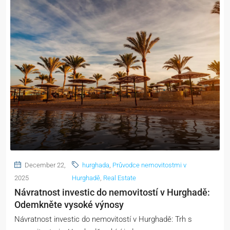
December 22,
hurghada
,
Průvodce nemovitostmi v
2025
Hurghadě
,
Real Estate
Návratnost investic do nemovitostí v Hurghadě:
Odemkněte vysoké výnosy
Návratnost investic do nemovitostí v Hurghadě: Trh s