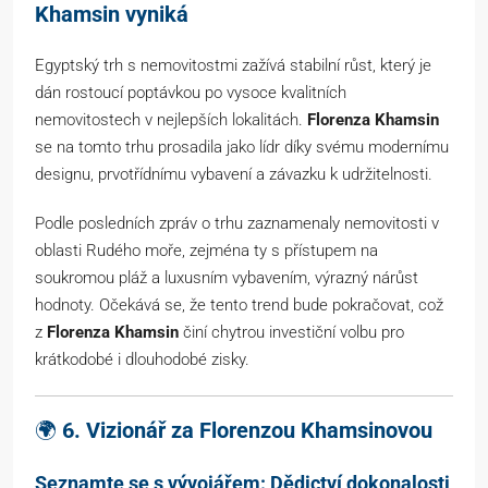
Khamsin vyniká
Egyptský trh s nemovitostmi zažívá stabilní růst, který je
dán rostoucí poptávkou po vysoce kvalitních
nemovitostech v nejlepších lokalitách.
Florenza Khamsin
se na tomto trhu prosadila jako lídr díky svému modernímu
designu, prvotřídnímu vybavení a závazku k udržitelnosti.
Podle posledních zpráv o trhu zaznamenaly nemovitosti v
oblasti Rudého moře, zejména ty s přístupem na
soukromou pláž a luxusním vybavením, výrazný nárůst
hodnoty. Očekává se, že tento trend bude pokračovat, což
z
Florenza Khamsin
činí chytrou investiční volbu pro
krátkodobé i dlouhodobé zisky.
🌍
6. Vizionář za Florenzou Khamsinovou
Seznamte se s vývojářem: Dědictví dokonalosti