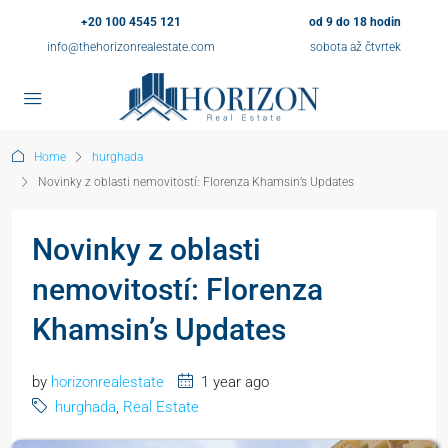
+20 100 4545 121
od 9 do 18 hodin
info@thehorizonrealestate.com
sobota až čtvrtek
Home
hurghada
Novinky z oblasti nemovitostí: Florenza Khamsin’s Updates
Novinky z oblasti
nemovitostí: Florenza
Khamsin’s Updates
by
horizonrealestate
1 year ago
hurghada
,
Real Estate