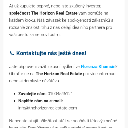
Ať už kupujete poprvé, nebo jste zkušený investor,
společnost The Horizon Real Estate
vám pomůže na
každém kroku. Náš závazek ke spokojenosti zákazníků a
rozsáhlé znalosti trhu z nás dělají ideálního partnera pro
vaši cestu za nemovitostmi.
📞
Kontaktujte nás ještě dnes!
Jste připraveni zažít luxusní bydlení ve
Florenza Khamsin
?
Obraťte se na
The Horizon Real Estate
pro více informací
nebo si domluvte návštěvu.
Zavolejte nám:
01004545121
Napište nám na e-mail:
info@thehorizonrealestate.com
Nenechte si ujít příležitost stát se součástí této výjimečné
komunity. Pomůžeme vám najít perfektní nemovitost ve