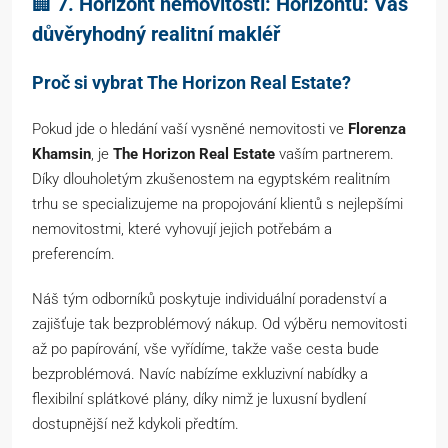
🏢
7. Horizont nemovitostí: Horizontu: Váš
důvěryhodný realitní makléř
Proč si vybrat The Horizon Real Estate?
Pokud jde o hledání vaší vysněné nemovitosti ve
Florenza
Khamsin
, je
The Horizon Real Estate
vaším partnerem.
Díky dlouholetým zkušenostem na egyptském realitním
trhu se specializujeme na propojování klientů s nejlepšími
nemovitostmi, které vyhovují jejich potřebám a
preferencím.
Náš tým odborníků poskytuje individuální poradenství a
zajišťuje tak bezproblémový nákup. Od výběru nemovitosti
až po papírování, vše vyřídíme, takže vaše cesta bude
bezproblémová. Navíc nabízíme exkluzivní nabídky a
flexibilní splátkové plány, díky nimž je luxusní bydlení
dostupnější než kdykoli předtím.