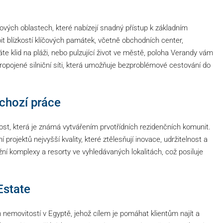
ých oblastech, které nabízejí snadný přístup k základním
 blízkostí klíčových památek, včetně obchodních center,
áte klid na pláži, nebo pulzující život ve městě, poloha Verandy vám
propojené silniční síti, která umožňuje bezproblémové cestování do
chozí práce
t, která je známá vytvářením prvotřídních rezidenčních komunit.
projektů nejvyšší kvality, které ztělesňují inovace, udržitelnost a
ižní komplexy a resorty ve vyhledávaných lokalitách, což posiluje
Estate
nemovitostí v Egyptě, jehož cílem je pomáhat klientům najít a