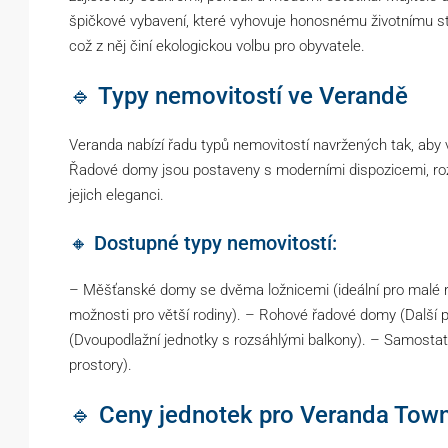
špičkové vybavení, které vyhovuje honosnému životnímu sty
což z něj činí ekologickou volbu pro obyvatele.
🔹 Typy nemovitostí ve Verandě
Veranda nabízí řadu typů nemovitostí navržených tak, ab
Řadové domy jsou postaveny s moderními dispozicemi, roz
jejich eleganci.
🔸 Dostupné typy nemovitostí:
– Měšťanské domy se dvěma ložnicemi (ideální pro malé r
možnosti pro větší rodiny). – Rohové řadové domy (Další
(Dvoupodlažní jednotky s rozsáhlými balkony). – Samostat
prostory).
🔹 Ceny jednotek pro Veranda Tow