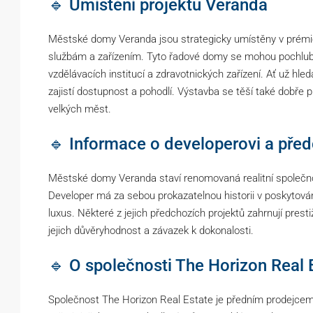
🔹 Umístění projektu Veranda
Městské domy Veranda jsou strategicky umístěny v prémiov
službám a zařízením. Tyto řadové domy se mohou pochlubit
vzdělávacích institucí a zdravotnických zařízení. Ať už hled
zajistí dostupnost a pohodlí. Výstavba se těší také dobře 
velkých měst.
🔹 Informace o developerovi a před
Městské domy Veranda staví renomovaná realitní společnos
Developer má za sebou prokazatelnou historii v poskytování 
luxus. Některé z jejich předchozích projektů zahrnují prest
jejich důvěryhodnost a závazek k dokonalosti.
🔹 O společnosti The Horizon Real 
Společnost The Horizon Real Estate je předním prodejcem 