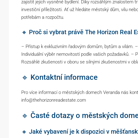
zajistit jejich vysněné bydlení. Díky rozsáhlým znalostem tr
investiční příležitosti. Ať už hledáte městský dům, vilu n
potřebám a rozpočtu.
🔸 Proč si vybrat právě The Horizon Real E
– Přístup k exkluzivním řadovým domům, bytům a vilám. – O
Individuální výběr nemovitostí podle vašich požadavků. – P
Rozsáhlé zkušenosti v oboru se silnými zkušenostmi v obla
🔹 Kontaktní informace
Pro více informací o městských domech Veranda nás kont
info@thehorizonreadestate.com
🔹 Časté dotazy o městských dom
🔸 Jaké vybavení je k dispozici v měšťan