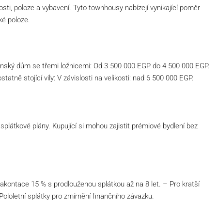
sti, poloze a vybavení. Tyto townhousy nabízejí vynikající poměr
ké poloze.
ský dům se třemi ložnicemi: Od 3 500 000 EGP do 4 500 000 EGP.
ě stojící vily: V závislosti na velikosti: nad 6 500 000 EGP.
plátkové plány. Kupující si mohou zajistit prémiové bydlení bez
kontace 15 % s prodlouženou splátkou až na 8 let. – Pro kratší
Pololetní splátky pro zmírnění finančního závazku.