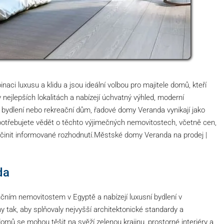
ci luxusu a klidu a jsou ideální volbou pro majitele domů, kteří
 nejlepších lokalitách a nabízejí úchvatný výhled, moderní
é bydlení nebo rekreační dům, řadové domy Veranda vynikají jako
o potřebujete vědět o těchto výjimečných nemovitostech, včetně cen,
činit informované rozhodnutí.Městské domy Veranda na prodej |
da
ním nemovitostem v Egyptě a nabízejí luxusní bydlení v
tak, aby splňovaly nejvyšší architektonické standardy a
domů se mohou těšit na svěží zelenou krajinu, prostorné interiéry a