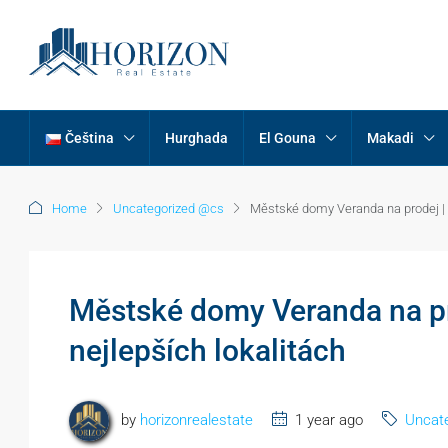
Čeština
Hurghada
El Gouna
Makadi
Home
Uncategorized @cs
Městské domy Veranda na prodej | L
Městské domy Veranda na pro
nejlepších lokalitách
by
horizonrealestate
1 year ago
Uncat