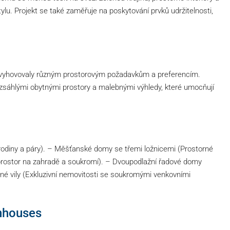
lu. Projekt se také zaměřuje na poskytování prvků udržitelnosti,
y vyhovovaly různým prostorovým požadavkům a preferencím.
sáhlými obytnými prostory a malebnými výhledy, které umocňují
odiny a páry). – Měšťanské domy se třemi ložnicemi (Prostorné
 prostor na zahradě a soukromí). – Dvoupodlažní řadové domy
né vily (Exkluzivní nemovitosti se soukromými venkovními
nhouses