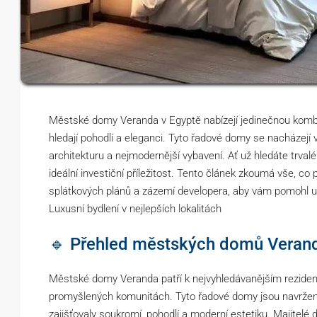
Městské domy Veranda v Egyptě nabízejí jedinečnou kombina
hledají pohodlí a eleganci. Tyto řadové domy se nacházejí v
architekturu a nejmodernější vybavení. Ať už hledáte trval
ideální investiční příležitost. Tento článek zkoumá vše, c
splátkových plánů a zázemí developera, aby vám pomohl u
Luxusní bydlení v nejlepších lokalitách
🔹 Přehled městských domů Veran
Městské domy Veranda patří k nejvyhledávanějším rezidenč
promyšlených komunitách. Tyto řadové domy jsou navrženy 
zajišťovaly soukromí, pohodlí a moderní estetiku. Majitelé 