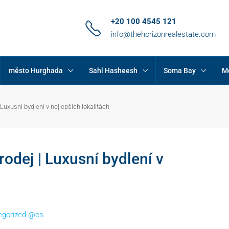
+20 100 4545 121
info@thehorizonrealestate.com
město Hurghada
Sahl Hasheesh
Soma Bay
M
uxusní bydlení v nejlepších lokalitách
dej | Luxusní bydlení v
egorized @cs