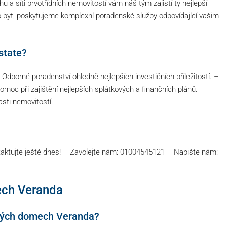
hu a síti prvotřídních nemovitostí vám náš tým zajistí ty nejlepší
ebo byt, poskytujeme komplexní poradenské služby odpovídající vašim
state?
dborné poradenství ohledně nejlepších investičních příležitostí. –
omoc při zajištění nejlepších splátkových a finančních plánů. –
sti nemovitostí.
aktujte ještě dnes! – Zavolejte nám: 01004545121 – Napište nám:
ech Veranda
ských domech Veranda?