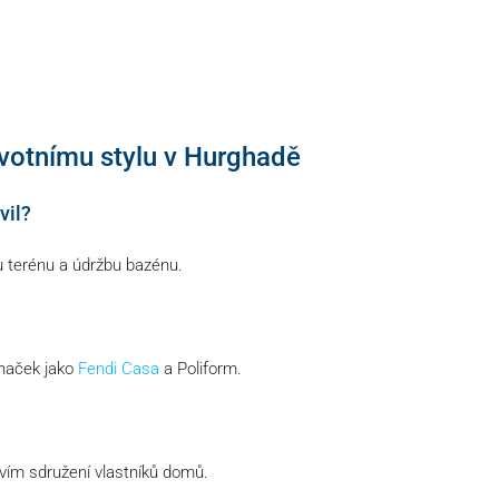
ivotnímu stylu v Hurghadě
vil?
u terénu a údržbu bazénu.
značek jako
Fendi Casa
a Poliform.
tvím sdružení vlastníků domů.