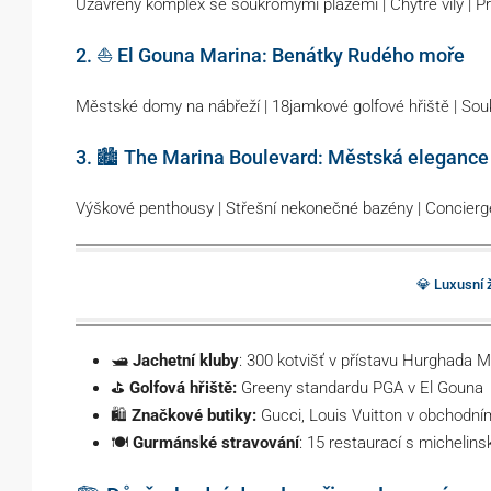
Uzavřený komplex se soukromými plážemi | Chytré vily | Pří
2. ⛵ El Gouna Marina: Benátky Rudého moře
Městské domy na nábřeží | 18jamkové golfové hřiště | Sou
3. 🏙️ The Marina Boulevard: Městská elegance
Výškové penthousy | Střešní nekonečné bazény | Concierg
💎 Luxusní ž
🛥️
Jachetní kluby
: 300 kotvišť v přístavu Hurghada M
⛳
Golfová hřiště:
Greeny standardu PGA v El Gouna
🛍️
Značkové butiky:
Gucci, Louis Vuitton v obchodní
🍽️
Gurmánské stravování
: 15 restaurací s michelin