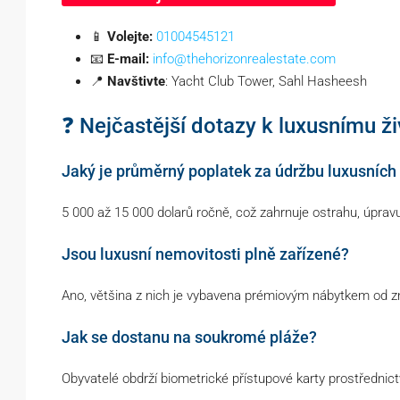
📱
Volejte:
01004545121
📧
E-mail:
info@thehorizonrealestate.com
📍
Navštivte
: Yacht Club Tower, Sahl Hasheesh
❓ Nejčastější dotazy k luxusnímu ž
Jaký je průměrný poplatek za údržbu luxusních 
5 000 až 15 000 dolarů ročně, což zahrnuje ostrahu, úprav
Jsou luxusní nemovitosti plně zařízené?
Ano, většina z nich je vybavena prémiovým nábytkem od 
Jak se dostanu na soukromé pláže?
Obyvatelé obdrží biometrické přístupové karty prostřednic