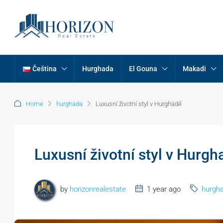
Čeština
Hurghada
El Gouna
Makadi
Home
hurghada
Luxusní životní styl v Hurghadě
Luxusní životní styl v Hurgh
by
horizonrealestate
1 year ago
hurgh