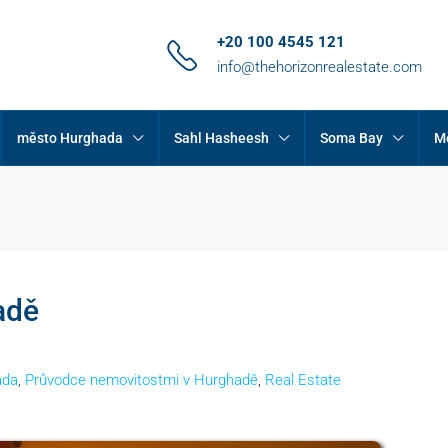
+20 100 4545 121
info@thehorizonrealestate.com
město Hurghada
Sahl Hasheesh
Soma Bay
M
adě
ada
,
Průvodce nemovitostmi v Hurghadě
,
Real Estate