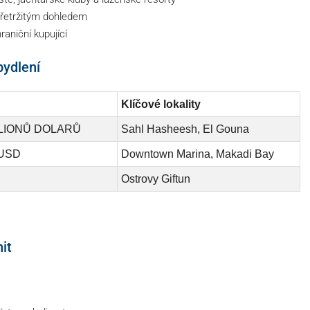
řetržitým dohledem
aniční kupující
bydlení
Klíčové lokality
MILIONŮ DOLARŮ
Sahl Hasheesh, El Gouna
 USD
Downtown Marina, Makadi Bay
Ostrovy Giftun
it