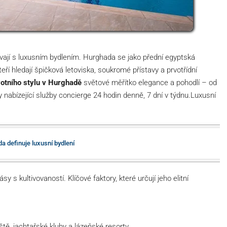
vají s luxusním bydlením. Hurghada se jako přední egyptská
eří hledají špičková letoviska, soukromé přístavy a prvotřídní
votního stylu v Hurghadě
světové měřítko elegance a pohodlí – od
 nabízející služby concierge 24 hodin denně, 7 dní v týdnu.Luxusní
a definuje luxusní bydlení
sy s kultivovaností. Klíčové faktory, které určují jeho elitní
ště, jachtařské kluby a lázeňské resorty