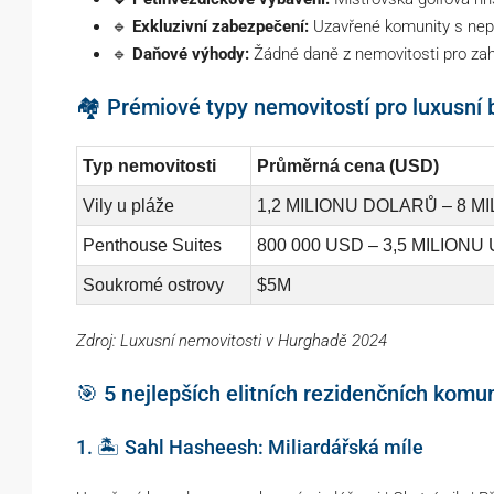
🔹
Exkluzivní zabezpečení:
Uzavřené komunity s nep
🔹
Daňové výhody:
Žádné daně z nemovitosti pro zahr
🏘️ Prémiové typy nemovitostí pro luxusní 
Typ nemovitosti
Průměrná cena (USD)
Vily u pláže
1,2 MILIONU DOLARŮ – 8 
Penthouse Suites
800 000 USD – 3,5 MILIONU
Soukromé ostrovy
$5M
Zdroj: Luxusní nemovitosti v Hurghadě 2024
🎯 5 nejlepších elitních rezidenčních komun
1. 🏝️ Sahl Hasheesh: Miliardářská míle