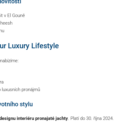
ovitosti
t v El Gouně
asheesh
omu
ur Luxury Lifestyle
 nabízíme:
ra
o luxusních pronájmů
votního stylu
designu interiéru pronajaté jachty
. Platí do 30. října 2024.