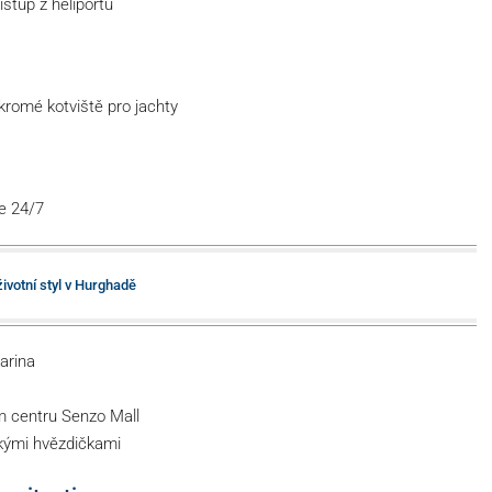
stup z heliportu
kromé kotviště pro jachty
e 24/7
ivotní styl v Hurghadě
arina
m centru Senzo Mall
skými hvězdičkami