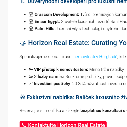
🏗️ Důvěryhodní developeři pro luxusní nem
🏆
Orascom Development:
Tvůrci prémiových komuni
🏆
Emaar Egypt:
Stavitelé luxusních rezortů Sahl H
🏆
Palm Hills:
Luxusní vily s technologií chytrého d
🤝 Horizon Real Estate: Curating Yo
Specializujeme se na luxusní
nemovitosti v Hurghadě
, kde
🔑
VIP přístup k nemovitostem:
Mimo tržní nabídky
📜 S
lužby na míru
: Soukromé prohlídky, právní podpo
📈
Investiční postřehy
: 20-35% návratnost investic d
🎁 Exkluzivní nabídka: Balíček luxusního ži
Rezervujte si prohlídku a získejte
bezplatnou konzultaci o 
📞 Kontaktujte Horizon Real Estate