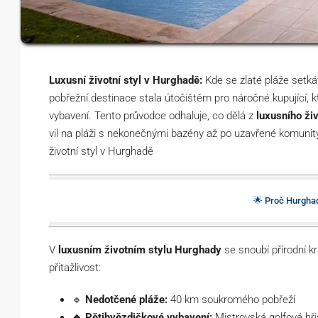
Luxusní životní styl v Hurghadě:
Kde se zlaté pláže setká
pobřežní destinace stala útočištěm pro náročné kupující, kt
vybavení. Tento průvodce odhaluje, co dělá z
luxusního ži
vil na pláži s nekonečnými bazény až po uzavřené komunity
životní styl v Hurghadě
🌟 Proč Hurghad
V
luxusním životním stylu Hurghady
se snoubí přírodní krá
přitažlivost:
🔹
Nedotčené pláže:
40 km soukromého pobřeží
🔹 Pětihvězdičkové vybavení:
Mistrovská golfová hři