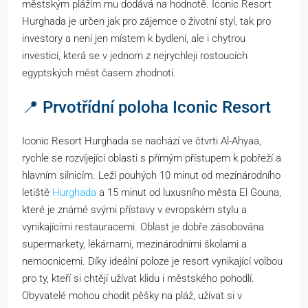
městským plážím mu dodává na hodnotě. Iconic Resort
Hurghada je určen jak pro zájemce o životní styl, tak pro
investory a není jen místem k bydlení, ale i chytrou
investicí, která se v jednom z nejrychleji rostoucích
egyptských měst časem zhodnotí.
📍 Prvotřídní poloha Iconic Resort
Iconic Resort Hurghada se nachází ve čtvrti Al-Ahyaa,
rychle se rozvíjející oblasti s přímým přístupem k pobřeží a
hlavním silnicím. Leží pouhých 10 minut od mezinárodního
letiště
Hurghada
a 15 minut od luxusního města El Gouna,
které je známé svými přístavy v evropském stylu a
vynikajícími restauracemi. Oblast je dobře zásobována
supermarkety, lékárnami, mezinárodními školami a
nemocnicemi. Díky ideální poloze je resort vynikající volbou
pro ty, kteří si chtějí užívat klidu i městského pohodlí.
Obyvatelé mohou chodit pěšky na pláž, užívat si v