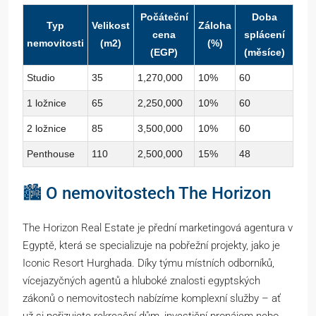
Počáteční
Doba
Typ
Velikost
Záloha
cena
splácení
nemovitosti
(m2)
(%)
(EGP)
(měsíce)
Studio
35
1,270,000
10%
60
1 ložnice
65
2,250,000
10%
60
2 ložnice
85
3,500,000
10%
60
Penthouse
110
2,500,000
15%
48
🏙️ O nemovitostech The Horizon
The Horizon Real Estate je přední marketingová agentura v
Egyptě, která se specializuje na pobřežní projekty, jako je
Iconic Resort Hurghada. Díky týmu místních odborníků,
vícejazyčných agentů a hluboké znalosti egyptských
zákonů o nemovitostech nabízíme komplexní služby – ať