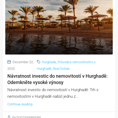
December 22,
hurghada
,
Průvodce nemovitostmi v
2025
Hurghadě
,
Real Estate
Návratnost investic do nemovitostí v Hurghadě:
Odemkněte vysoké výnosy
Návratnost investic do nemovitostí v Hurghadě: Trh s
nemovitostmi v Hurghadě nabízí jednu z...
Continue reading
by horizonrealestate