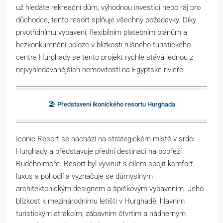
už hledáte rekreační dům, výhodnou investici nebo ráj pro
důchodce, tento resort splňuje všechny požadavky. Díky
prvotřídnímu vybavení, flexibilním platebním plánům a
bezkonkurenční poloze v blízkosti rušného turistického
centra Hurghady se tento projekt rychle stává jednou z
nejvyhledávanějších nemovitostí na Egyptské riviéře.
🏖️ Představení ikonického resortu Hurghada
Iconic Resort se nachází na strategickém místě v srdci
Hurghady a představuje přední destinaci na pobřeží
Rudého moře. Resort byl vyvinut s cílem spojit komfort,
luxus a pohodlí a vyznačuje se důmyslným
architektonickým designem a špičkovým vybavením. Jeho
blízkost k mezinárodnímu letišti v Hurghadě, hlavním
turistickým atrakcím, zábavním čtvrtím a nádherným