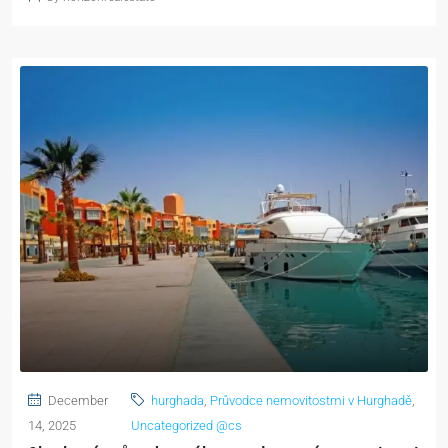
December
hurghada
,
Průvodce nemovitostmi v Hurghadě
,
14, 2025
Uncategorized @cs