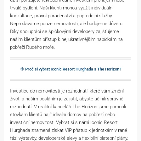
už si pořizujete rekreační dům, investiční pronájem nebo
trvalé bydlení. Naši klienti mohou využít individuální
konzultace, právní poradenství a poprodejní služby.
Neprodáváme pouze nemovitosti, ale budujeme důvěru.
Díky spolupráci se špičkovými developery zajišťujeme
našim klientům přístup k nejlukrativnějším nabídkám na
pobřeží Rudého moře.
🎯 Proč si vybrat Iconic Resort Hurghada s The Horizon?
Investice do nemovitosti je rozhodnutí, které vám změní
život, a naším posláním je zajistit, abyste učinili správné
rozhodnutí. V realitní kanceláři The Horizon jsme pomohli
stovkám klientů najít ideální domov na pobřeží nebo
investiční nemovitost. Vybrat si s námi Iconic Resort
Hurghada znamená získat VIP přístup k jednotkám v rané
fázi výstavby, developerské slevy a flexibilní platební plány.