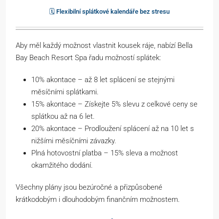
🗓️ Flexibilní splátkové kalendáře bez stresu
Aby měl každý možnost vlastnit kousek ráje, nabízí Bella
Bay Beach Resort Spa řadu možností splátek:
10% akontace – až 8 let splácení se stejnými
měsíčními splátkami.
15% akontace – Získejte 5% slevu z celkové ceny se
splátkou až na 6 let.
20% akontace – Prodloužení splácení až na 10 let s
nižšími měsíčními závazky.
Plná hotovostní platba – 15% sleva a možnost
okamžitého dodání.
Všechny plány jsou bezúročné a přizpůsobené
krátkodobým i dlouhodobým finančním možnostem.