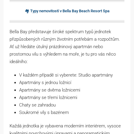
🏘️ Typy nemovitostí v Bella Bay Beach Resort Spa
Bella Bay představuje široké spektrum typů jednotek
přizpůsobených různým životním potřebám a rozpočtům.
Ať už hledáte útulný prázdninový apartmán nebo
prostornou vilu s výhledem na moře, je tu pro vás něco
ideálního:
V každém případě si vyberete: Studio apartmány
Apartmány s jednou ložnicí
Apartmány se dvěma ložnicemi
Apartmány se třemi ložnicemi
Chaty se zahradou
Soukromé vily s bazénem
Každá jednotka je vybavena moderním interiérem, vysoce
kvalitními povrchovými úpravami a panoramatickým