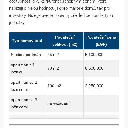
dostupností díky konkurenceschopným cenám, které
nabízejí skvělou hodnotu jak pro majitele domů, tak pro
investory. Níže je uveden obecný přehled cen podle typu
jednotky:
Počáteční
Počáteční cena
Typ nemovitosti
velikost (m2)
(EGP)
Studio apartmán
45 m2
5,100,000
apartmán s 1
70 m2
6,600,000
ložnicí
apartmán se 2
100 m2
2,250,000
ložnicemi
apartmán se 3
na vyžádání
ložnicemi