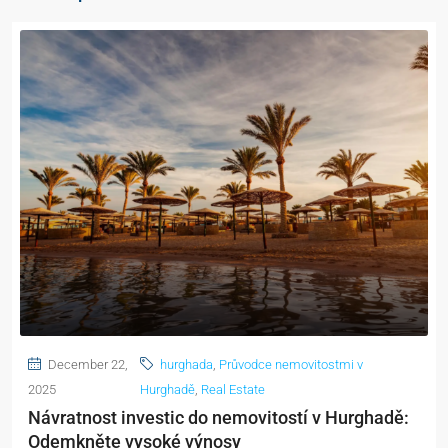
December 22,
hurghada
,
Průvodce nemovitostmi v
2025
Hurghadě
,
Real Estate
Návratnost investic do nemovitostí v Hurghadě:
Odemkněte vysoké výnosy