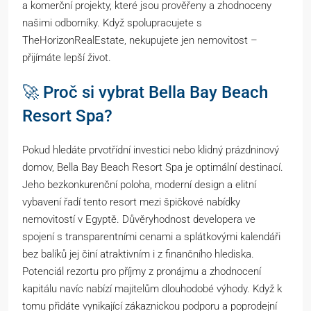
a komerční projekty, které jsou prověřeny a zhodnoceny
našimi odborníky. Když spolupracujete s
TheHorizonRealEstate, nekupujete jen nemovitost –
přijímáte lepší život.
🚀 Proč si vybrat Bella Bay Beach
Resort Spa?
Pokud hledáte prvotřídní investici nebo klidný prázdninový
domov, Bella Bay Beach Resort Spa je optimální destinací.
Jeho bezkonkurenční poloha, moderní design a elitní
vybavení řadí tento resort mezi špičkové nabídky
nemovitostí v Egyptě. Důvěryhodnost developera ve
spojení s transparentními cenami a splátkovými kalendáři
bez balíků jej činí atraktivním i z finančního hlediska.
Potenciál rezortu pro příjmy z pronájmu a zhodnocení
kapitálu navíc nabízí majitelům dlouhodobé výhody. Když k
tomu přidáte vynikající zákaznickou podporu a poprodejní