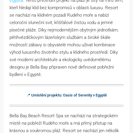
Egypta
. Tento prvotřídní projekt na pláži je šitý na míru těm,
kteří hledají klid bez kompromisů v oblasti luxusu. Resort
se nachází na klidném pozadí Rudého moře a nabízí
celoroční sluneční svit, křišťálově čistou vodu a jemné
písečné pláže. Díky nejmodernějším obytným jednotkám,
pětihvězdičkovým lázeňským službám a široké škále
možností zábavy si obyvatelé mohou užívat kombinace
výhod luxusního životního stylu a klidného prostředí. Díky
své moderní architektuře a ekologicky uvědomělému
designu je Bella Bay připraven nově definovat pobřežní
bydlení v Egyptě.
📍 Umístění projektu: Oasis of Serenity v Egyptě
Bella Bay Beach Resort Spa se nachází na strategickém
místě na pobřeží Rudého moře a má přímý přístup na
krásnou a soukromou pláž. Resort se nachází jen několik