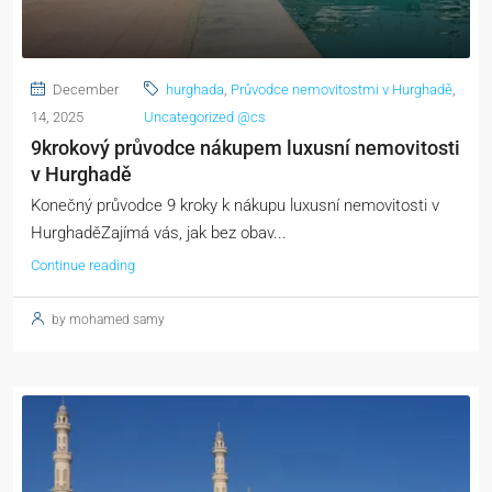
December
hurghada
,
Průvodce nemovitostmi v Hurghadě
,
14, 2025
Uncategorized @cs
9krokový průvodce nákupem luxusní nemovitosti
v Hurghadě
Konečný průvodce 9 kroky k nákupu luxusní nemovitosti v
HurghaděZajímá vás, jak bez obav...
Continue reading
by mohamed samy