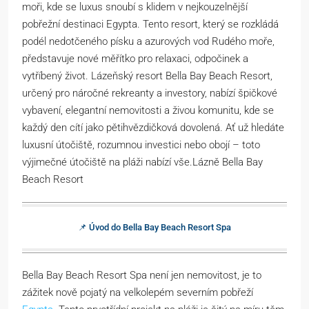
moři, kde se luxus snoubí s klidem v nejkouzelnější
pobřežní destinaci Egypta. Tento resort, který se rozkládá
podél nedotčeného písku a azurových vod Rudého moře,
představuje nové měřítko pro relaxaci, odpočinek a
vytříbený život. Lázeňský resort Bella Bay Beach Resort,
určený pro náročné rekreanty a investory, nabízí špičkové
vybavení, elegantní nemovitosti a živou komunitu, kde se
každý den cítí jako pětihvězdičková dovolená. Ať už hledáte
luxusní útočiště, rozumnou investici nebo obojí – toto
výjimečné útočiště na pláži nabízí vše.Lázně Bella Bay
Beach Resort
📌 Úvod do Bella Bay Beach Resort Spa
Bella Bay Beach Resort Spa není jen nemovitost, je to
zážitek nově pojatý na velkolepém severním pobřeží