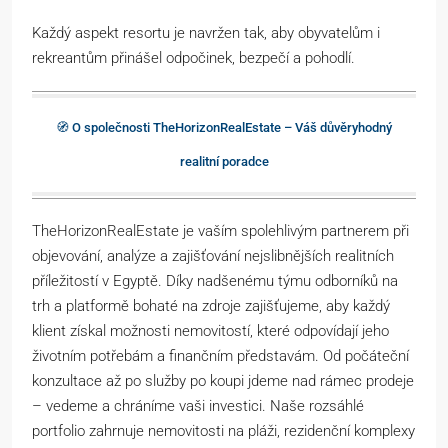
Každý aspekt resortu je navržen tak, aby obyvatelům i
rekreantům přinášel odpočinek, bezpečí a pohodlí.
🧭 O společnosti TheHorizonRealEstate – Váš důvěryhodný
realitní poradce
TheHorizonRealEstate je vaším spolehlivým partnerem při
objevování, analýze a zajišťování nejslibnějších realitních
příležitostí v Egyptě. Díky nadšenému týmu odborníků na
trh a platformě bohaté na zdroje zajišťujeme, aby každý
klient získal možnosti nemovitostí, které odpovídají jeho
životním potřebám a finančním představám. Od počáteční
konzultace až po služby po koupi jdeme nad rámec prodeje
– vedeme a chráníme vaši investici. Naše rozsáhlé
portfolio zahrnuje nemovitosti na pláži, rezidenční komplexy