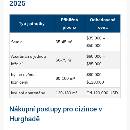
2025
Přibližná
Odhadovaná
Typ jednotky
plocha
cena
$35,000 –
Studio
35-45 m²
$50,000
Apartmán s jednou
$60,000 –
60-75 m²
ložnicí
$85,000
byt se dvěma
$80,000 –
80-100 m²
ložnicemi
$120,000
luxusní apartmány
120-180 m²
Od 120 000 USD
Nákupní postupy pro cizince v
Hurghadě