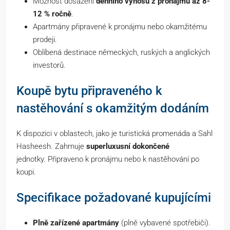
Možnost dosažení
denního výnosu z pronájmu až 8-
12 % ročně
.
Apartmány připravené k pronájmu nebo okamžitému
prodeji.
Oblíbená destinace německých, ruských a anglických
investorů.
Koupě bytu připraveného k
nastěhování s okamžitým dodáním
K dispozici v oblastech, jako je turistická promenáda a Sahl
Hasheesh. Zahrnuje
superluxusní dokončené
jednotky. Připraveno k pronájmu nebo k nastěhování po
koupi.
Specifikace požadované kupujícími
Plně zařízené apartmány
(plně vybavené spotřebiči).