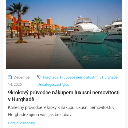
December
hurghada
,
Průvodce nemovitostmi v Hurghadě
,
14, 2025
Uncategorized @cs
9krokový průvodce nákupem luxusní nemovitosti
v Hurghadě
Konečný průvodce 9 kroky k nákupu luxusní nemovitosti v
HurghaděZajímá vás, jak bez obav...
Continue reading