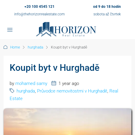
+20 100 4545 121
od 9 do 18 hodin
info@thehorizonrealestate.com
sobota až čtvrtek
Home
hurghada
Koupit byt v Hurghadě
Koupit byt v Hurghadě
by
mohamed samy
1 year ago
hurghada
,
Průvodce nemovitostmi v Hurghadě
,
Real
Estate