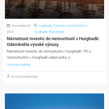
December 22,
hurghada
,
Průvodce nemovitostmi v
2025
Hurghadě
,
Real Estate
Návratnost investic do nemovitostí v Hurghadě:
Odemkněte vysoké výnosy
Návratnost investic do nemovitostí v Hurghadě: Trh s
nemovitostmi v Hurghadě nabízí jednu z...
Continue reading
by horizonrealestate