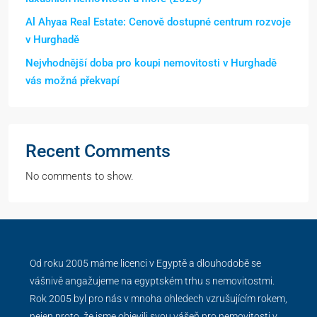
Al Ahyaa Real Estate: Cenově dostupné centrum rozvoje
v Hurghadě
Nejvhodnější doba pro koupi nemovitosti v Hurghadě
vás možná překvapí
Recent Comments
No comments to show.
Od roku 2005 máme licenci v Egyptě a dlouhodobě se
vášnivě angažujeme na egyptském trhu s nemovitostmi.
Rok 2005 byl pro nás v mnoha ohledech vzrušujícím rokem,
nejen proto, že jsme objevili svou vášeň pro nemovitosti v