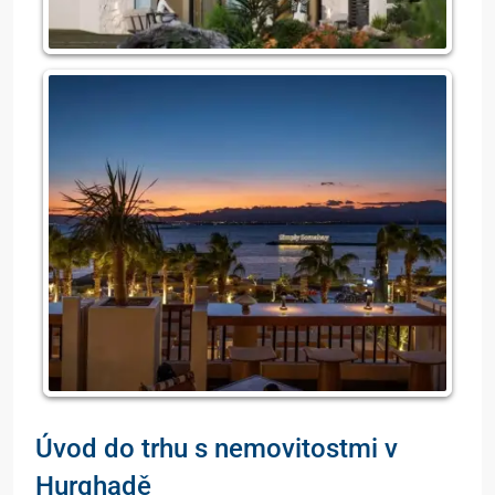
Úvod do trhu s nemovitostmi v
Hurghadě