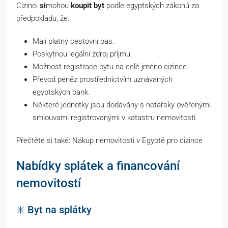
Cizinci
si
mohou
koupit byt
podle egyptských zákonů za
předpokladu, že:
Mají platný cestovní pas.
Poskytnou legální zdroj příjmu.
Možnost registrace bytu na celé jméno cizince.
Převod peněz prostřednictvím uznávaných
egyptských bank.
Některé jednotky jsou dodávány s notářsky ověřenými
smlouvami registrovanými v katastru nemovitostí.
Přečtěte si také:
Nákup nemovitosti v Egyptě pro cizince
Nabídky splátek a financování
nemovitostí
✳️ Byt na splátky