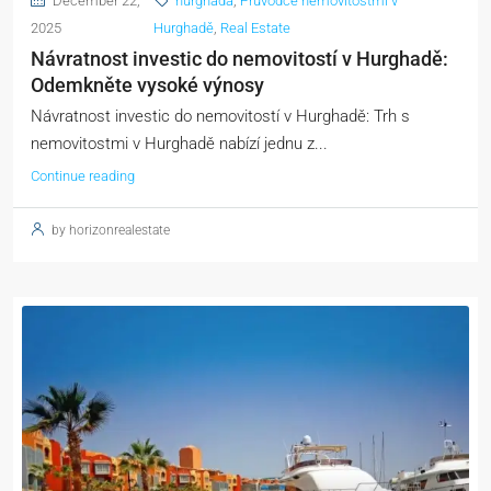
December 22,
hurghada
,
Průvodce nemovitostmi v
2025
Hurghadě
,
Real Estate
Návratnost investic do nemovitostí v Hurghadě:
Odemkněte vysoké výnosy
Návratnost investic do nemovitostí v Hurghadě: Trh s
nemovitostmi v Hurghadě nabízí jednu z...
Continue reading
by horizonrealestate