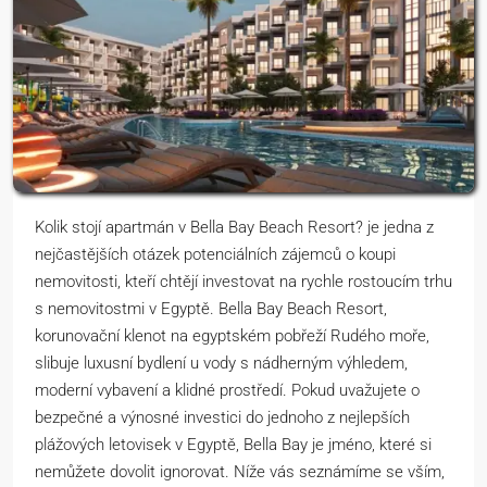
Kolik stojí apartmán v Bella Bay Beach Resort? je jedna z
nejčastějších otázek potenciálních zájemců o koupi
nemovitosti, kteří chtějí investovat na rychle rostoucím trhu
s nemovitostmi v Egyptě. Bella Bay Beach Resort,
korunovační klenot na egyptském pobřeží Rudého moře,
slibuje luxusní bydlení u vody s nádherným výhledem,
moderní vybavení a klidné prostředí. Pokud uvažujete o
bezpečné a výnosné investici do jednoho z nejlepších
plážových letovisek v Egyptě, Bella Bay je jméno, které si
nemůžete dovolit ignorovat. Níže vás seznámíme se vším,