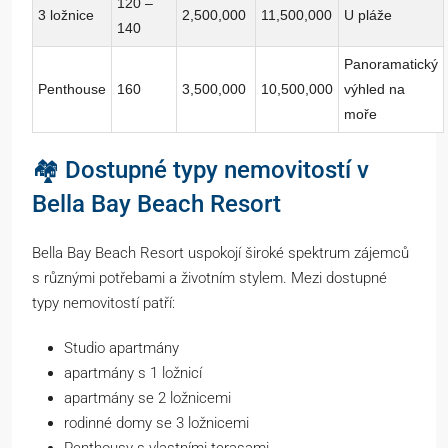
120 –
3 ložnice
2,500,000
11,500,000
U pláže
140
Panoramatický
Penthouse
160
3,500,000
10,500,000
výhled na
moře
🏘️ Dostupné typy nemovitostí v
Bella Bay Beach Resort
Bella Bay Beach Resort uspokojí široké spektrum zájemců
s různými potřebami a životním stylem. Mezi dostupné
typy nemovitostí patří:
Studio apartmány
apartmány s 1 ložnicí
apartmány se 2 ložnicemi
rodinné domy se 3 ložnicemi
Penthousy s vlastními terasami