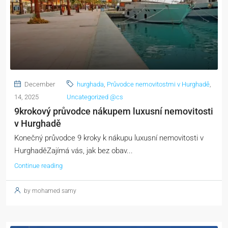
December
hurghada
,
Průvodce nemovitostmi v Hurghadě
,
14, 2025
Uncategorized @cs
9krokový průvodce nákupem luxusní nemovitosti
v Hurghadě
Konečný průvodce 9 kroky k nákupu luxusní nemovitosti v
HurghaděZajímá vás, jak bez obav...
Continue reading
by mohamed samy