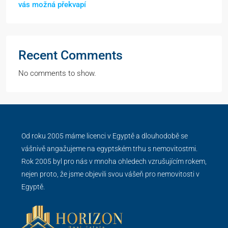
vás možná překvapí
Recent Comments
No comments to show.
Od roku 2005 máme licenci v Egyptě a dlouhodobě se
vášnivě angažujeme na egyptském trhu s nemovitostmi.
Rok 2005 byl pro nás v mnoha ohledech vzrušujícím rokem,
nejen proto, že jsme objevili svou vášeň pro nemovitosti v
Egyptě.