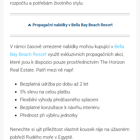
rozpočtu a potřebám životního stylu.
🔥 Propagační nabídky v Bella Bay Beach Resort
V rámci časově omezené nabídky mohou kupující v
Bella
Bay Beach Resort
využít exkluzivních propagačních akcí,
které jsou k dispozici pouze prostřednictvím The Horizon
Real Estate. Patří mezi ně např:
Bezplatná údržba po dobu až 2 let
5% slevu na celou platbu
Flexibilní výhody předčasného splacení
Bezplatné konzultace k návrhu interiéru
Přednost při výběru jednotky
Nenechte si ujít příležitost vlastnit kousek ráje na úžasném
pobřeží Rudého moře v Egyptě.