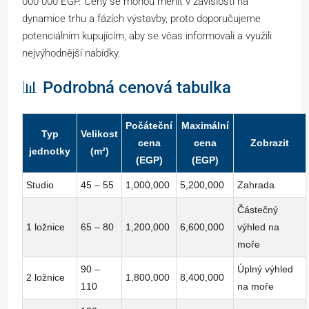
000 000 EGP. Ceny se mohou měnit v závislosti na
dynamice trhu a fázích výstavby, proto doporučujeme
potenciálním kupujícím, aby se včas informovali a využili
nejvýhodnější nabídky.
📊 Podrobná cenová tabulka
Počáteční
Maximální
Typ
Velikost
cena
cena
Zobrazit
jednotky
(m²)
(EGP)
(EGP)
Studio
45 – 55
1,000,000
5,200,000
Zahrada
Částečný
1 ložnice
65 – 80
1,200,000
6,600,000
výhled na
moře
90 –
Úplný výhled
2 ložnice
1,800,000
8,400,000
110
na moře