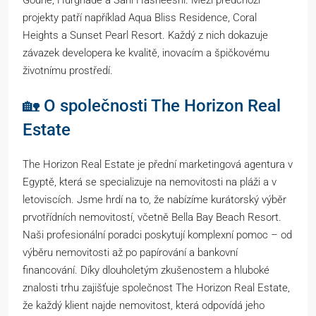
Gouně, Hurghadě a Sahl Hasheeshi. Mezi předchozí
projekty patří například Aqua Bliss Residence, Coral
Heights a Sunset Pearl Resort. Každý z nich dokazuje
závazek developera ke kvalitě, inovacím a špičkovému
životnímu prostředí.
🏡 O společnosti The Horizon Real
Estate
The Horizon Real Estate je přední marketingová agentura v
Egyptě, která se specializuje na nemovitosti na pláži a v
letoviscích. Jsme hrdí na to, že nabízíme kurátorský výběr
prvotřídních nemovitostí, včetně Bella Bay Beach Resort.
Naši profesionální poradci poskytují komplexní pomoc – od
výběru nemovitosti až po papírování a bankovní
financování. Díky dlouholetým zkušenostem a hluboké
znalosti trhu zajišťuje společnost The Horizon Real Estate,
že každý klient najde nemovitost, která odpovídá jeho