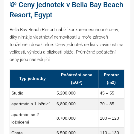
💸 Ceny jednotek v Bella Bay Beach
Resort, Egypt
Bella Bay Beach Resort nabízí konkurenceschopné ceny,
díky nimž je vlastnictví nemovitosti u moře zároveň
toužebné i dosažitelné. Ceny jednotek se liší v závislosti na
velikosti, výhledu a blízkosti pláže. Průměrné počáteční
ceny jsou následující:
Počáteční cena
Prostor
Typ jednotky
(EGP)
(m2)
Studio
5,200,000
45 – 55
apartmán s 1 ložnicí
6,800,000
70 – 85
apartmán se 2
8,700,000
100 – 120
ložnicemi
Chata
6,500,000
110 – 130