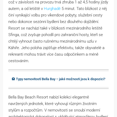
což v závislosti na provozu trvá zhruba 1 až 4,5 hodiny jízdy
autem, a od letiště v
Hurghadě
5 minut. Tato blízkost z něj
činí vynikající volbu pro víkendové pobyty, služební cesty
nebo dokonce sezónní bydlení bez dlouhého dojíždění.
Resort se nachází také v blízkosti mezinárodního letiště
Sfinga, což zvyšuje pohodlí pro zahraniční hosty, kteří se
chtějí vyhnout často rušnému mezinárodnímu uzlu v
Káhiře. Jeho poloha zajišťuje efektivitu, takže obyvatelé a
rekreanti mohou trávit více času odpočinkem a méně
cestováním.
🏨 Typy nemovitostí Bella Bay – jaké možnosti jsou k dispozici?
Bella Bay Beach Resort nabízí kolekci elegantně
navržených jednotek, které vyhovují různým životním
stylům a rozpočtům. V nemovitosti se snoubí moderní
architektonická dokonalost s uklidňující atmosférou bydlení