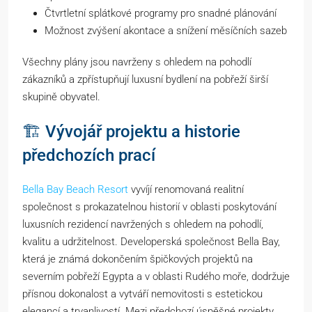
Čtvrtletní splátkové programy pro snadné plánování
Možnost zvýšení akontace a snížení měsíčních sazeb
Všechny plány jsou navrženy s ohledem na pohodlí
zákazníků a zpřístupňují luxusní bydlení na pobřeží širší
skupině obyvatel.
🏗️ Vývojář projektu a historie
předchozích prací
Bella Bay Beach Resort
vyvíjí renomovaná realitní
společnost s prokazatelnou historií v oblasti poskytování
luxusních rezidencí navržených s ohledem na pohodlí,
kvalitu a udržitelnost. Developerská společnost Bella Bay,
která je známá dokončením špičkových projektů na
severním pobřeží Egypta a v oblasti Rudého moře, dodržuje
přísnou dokonalost a vytváří nemovitosti s estetickou
elegancí a trvanlivostí. Mezi předchozí úspěšné projekty