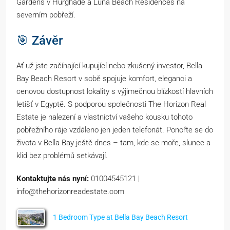
Gardens v Hurghadě a Luna Beach Residences na
severním pobřeží.
🎯 Závěr
Ať už jste začínající kupující nebo zkušený investor, Bella
Bay Beach Resort v sobě spojuje komfort, eleganci a
cenovou dostupnost lokality s výjimečnou blízkostí hlavních
letišť v Egyptě. S podporou společnosti The Horizon Real
Estate je nalezení a vlastnictví vašeho kousku tohoto
pobřežního ráje vzdáleno jen jeden telefonát. Ponořte se do
života v Bella Bay ještě dnes – tam, kde se moře, slunce a
klid bez problémů setkávají.
Kontaktujte nás nyní:
01004545121 |
info@thehorizonreadestate.com
1 Bedroom Type at Bella Bay Beach Resort