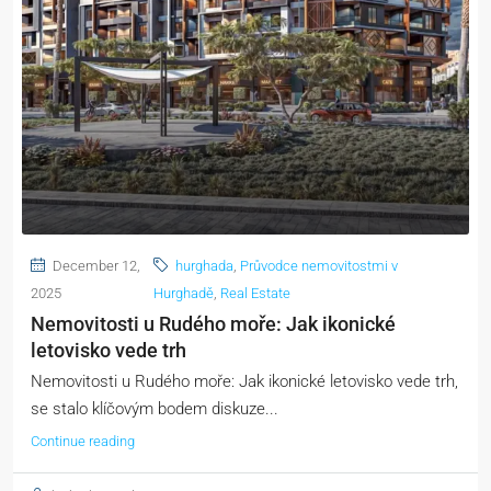
December 12,
hurghada
,
Průvodce nemovitostmi v
2025
Hurghadě
,
Real Estate
Nemovitosti u Rudého moře: Jak ikonické
letovisko vede trh
Nemovitosti u Rudého moře: Jak ikonické letovisko vede trh,
se stalo klíčovým bodem diskuze...
Continue reading