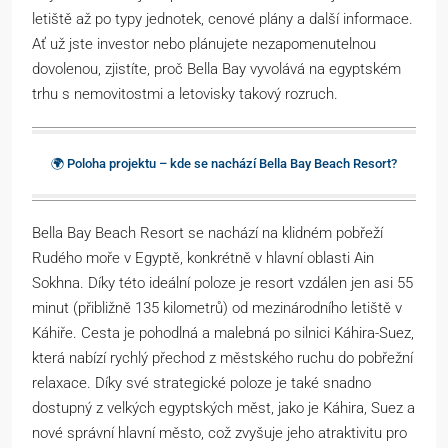
letiště až po typy jednotek, cenové plány a další informace.
Ať už jste investor nebo plánujete nezapomenutelnou
dovolenou, zjistíte, proč Bella Bay vyvolává na egyptském
trhu s nemovitostmi a letovisky takový rozruch.
🌍 Poloha projektu – kde se nachází Bella Bay Beach Resort?
Bella Bay Beach Resort se nachází na klidném pobřeží
Rudého moře v Egyptě, konkrétně v hlavní oblasti Ain
Sokhna. Díky této ideální poloze je resort vzdálen jen asi 55
minut (přibližně 135 kilometrů) od mezinárodního letiště v
Káhiře. Cesta je pohodlná a malebná po silnici Káhira-Suez,
která nabízí rychlý přechod z městského ruchu do pobřežní
relaxace. Díky své strategické poloze je také snadno
dostupný z velkých egyptských měst, jako je Káhira, Suez a
nové správní hlavní město, což zvyšuje jeho atraktivitu pro