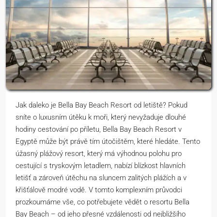
Jak daleko je Bella Bay Beach Resort od letiště? Pokud
sníte o luxusním útěku k moři, který nevyžaduje dlouhé
hodiny cestování po příletu, Bella Bay Beach Resort v
Egyptě může být právě tím útočištěm, které hledáte. Tento
úžasný plážový resort, který má výhodnou polohu pro
cestující s tryskovým letadlem, nabízí blízkost hlavních
letišť a zároveň útěchu na sluncem zalitých plážích a v
křišťálově modré vodě. V tomto komplexním průvodci
prozkoumáme vše, co potřebujete vědět o resortu Bella
Bay Beach – od jeho přesné vzdálenosti od nejbližšího