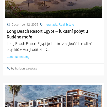
December 12, 2025
hurghada
,
Real Estate
Long Beach Resort Egypt – luxusní pobyt u
Rudého moře
Long Beach Resort Egypt je jedním z nejlepších realitních
projektů v Hurghadě, který...
Continue reading
by horizonrealestate