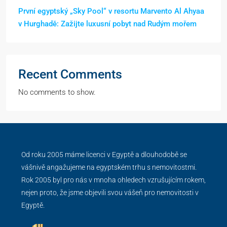
První egyptský „Sky Pool“ v resortu Marvento Al Ahyaa
v Hurghadě: Zažijte luxusní pobyt nad Rudým mořem
Recent Comments
No comments to show.
Od roku 2005 máme licenci v Egyptě a dlouhodobě se
vášnivě angažujeme na egyptském trhu s nemovitostmi.
Rok 2005 byl pro nás v mnoha ohledech vzrušujícím rokem,
nejen proto, že jsme objevili svou vášeň pro nemovitosti v
Egyptě.