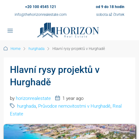
+20 100 4545 121
od 9 do 18 hodin
info@thehorizonrealestate.com
sobota až čtvrtek
Home
hurghada
Hlavní rysy projektů v Hurghadě
Hlavní rysy projektů v
Hurghadě
by
horizonrealestate
1 year ago
hurghada
,
Průvodce nemovitostmi v Hurghadě
,
Real
Estate