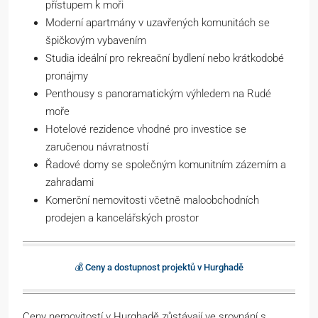
přístupem k moři
Moderní apartmány v uzavřených komunitách se
špičkovým vybavením
Studia ideální pro rekreační bydlení nebo krátkodobé
pronájmy
Penthousy s panoramatickým výhledem na Rudé
moře
Hotelové rezidence vhodné pro investice se
zaručenou návratností
Řadové domy se společným komunitním zázemím a
zahradami
Komerční nemovitosti včetně maloobchodních
prodejen a kancelářských prostor
💰 Ceny a dostupnost projektů v Hurghadě
Ceny nemovitostí v Hurghadě zůstávají ve srovnání s