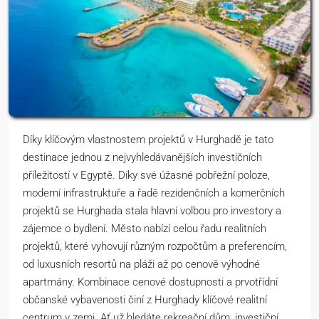
Díky klíčovým vlastnostem projektů v Hurghadě je tato
destinace jednou z nejvyhledávanějších investičních
příležitostí v Egyptě. Díky své úžasné pobřežní poloze,
moderní infrastruktuře a řadě rezidenčních a komerčních
projektů se Hurghada stala hlavní volbou pro investory a
zájemce o bydlení. Město nabízí celou řadu realitních
projektů, které vyhovují různým rozpočtům a preferencím,
od luxusních resortů na pláži až po cenově výhodné
apartmány. Kombinace cenové dostupnosti a prvotřídní
občanské vybavenosti činí z Hurghady klíčové realitní
centrum v zemi. Ať už hledáte rekreační dům, investiční