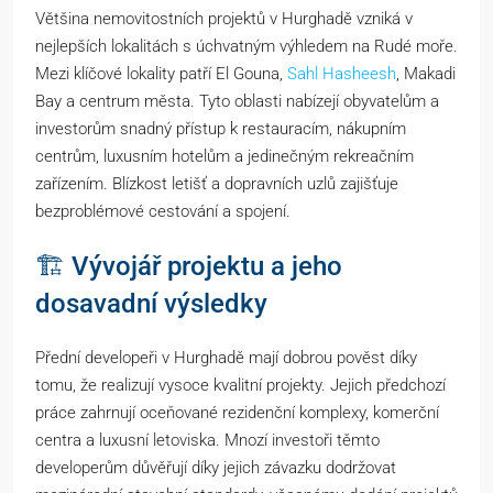
Většina nemovitostních projektů v Hurghadě vzniká v
nejlepších lokalitách s úchvatným výhledem na Rudé moře.
Mezi klíčové lokality patří El Gouna,
Sahl Hasheesh
, Makadi
Bay a centrum města. Tyto oblasti nabízejí obyvatelům a
investorům snadný přístup k restauracím, nákupním
centrům, luxusním hotelům a jedinečným rekreačním
zařízením. Blízkost letišť a dopravních uzlů zajišťuje
bezproblémové cestování a spojení.
🏗️ Vývojář projektu a jeho
dosavadní výsledky
Přední developeři v Hurghadě mají dobrou pověst díky
tomu, že realizují vysoce kvalitní projekty. Jejich předchozí
práce zahrnují oceňované rezidenční komplexy, komerční
centra a luxusní letoviska. Mnozí investoři těmto
developerům důvěřují díky jejich závazku dodržovat