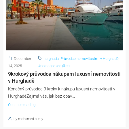
December
hurghada
,
Průvodce nemovitostmi v Hurghadě
,
14, 2025
Uncategorized @cs
9krokový průvodce nákupem luxusní nemovitosti
v Hurghadě
Konečný průvodce 9 kroky k nákupu luxusní nemovitosti v
HurghaděZajímá vás, jak bez obav...
Continue reading
by mohamed samy