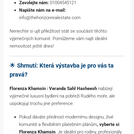
Zavolejte nám:
01004545121
Napište nám na e-mail:
info@thehorizonrealestate.com
Nenechte si ujít příležitost stát se součástí těchto
výjimečných komunit. Pomůžeme vám najít ideální
nemovitost ještě dnes!
🌟
Shrnutí: Která výstavba je pro vás ta
pravá?
Florenza Khamsin
i
Veranda Sahl Hasheesh
nabízejí
výjimečné luxusní bydlení na pobřeží Rudého moře, ale
uspokojují trochu jiné preference.
Pokud dáváte přednost modernímu designu, živé
komunitě a flexibilním platebním plánům
, vyberte si
Florenza Khamsin
. Je ideální pro rodiny, profesionály