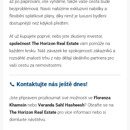
až po papírování, vše vyřídíme, takže vaše cesta bude
bezproblémová. Navíc nabízíme exkluzivní nabídky a
flexibilní splátkové plány, díky nimž je luxusní bydlení
dostupnější než kdykoli předtím.
Ať už kupujete poprvé, nebo jste zkušený investor,
společnost The Horizon Real Estate
vám pomůže na
každém kroku. Náš závazek ke spokojenosti zákazníků a
rozsáhlé znalosti trhu z nás dělají ideálního partnera pro
vaši cestu za nemovitostmi.
📞
Kontaktujte nás ještě dnes!
Jste připraveni prozkoumat své možnosti ve
Florenza
Khamsin
nebo
Veranda Sahl Hasheesh
? Obraťte se na
The Horizon Real Estate
pro více informací nebo si
domluvte návštěvu.