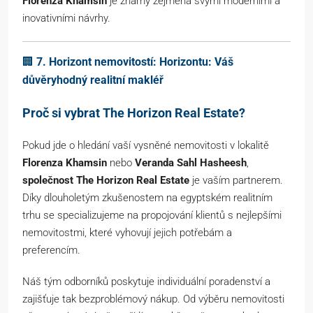
Florenza Khamsin
je známý zejména svými moderními a
inovativními návrhy.
🏢
7. Horizont nemovitostí: Horizontu: Váš
důvěryhodný realitní makléř
Proč si vybrat The Horizon Real Estate?
Pokud jde o hledání vaší vysněné nemovitosti v lokalitě
Florenza Khamsin
nebo
Veranda Sahl Hasheesh
,
společnost The Horizon Real Estate
je vaším partnerem.
Díky dlouholetým zkušenostem na egyptském realitním
trhu se specializujeme na propojování klientů s nejlepšími
nemovitostmi, které vyhovují jejich potřebám a
preferencím.
Náš tým odborníků poskytuje individuální poradenství a
zajišťuje tak bezproblémový nákup. Od výběru nemovitosti