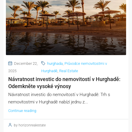
December 22,
hurghada
,
Průvodce nemovitostmi v
2025
Hurghadě
,
Real Estate
Návratnost investic do nemovitostí v Hurghadě:
Odemkněte vysoké výnosy
Návratnost investic do nemovitostí v Hurghadě: Trh s
nemovitostmi v Hurghadě nabízí jednu z...
Continue reading
by horizonrealestate