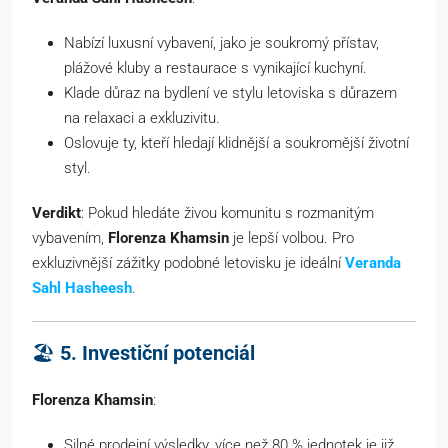
Nabízí luxusní vybavení, jako je soukromý přístav,
plážové kluby a restaurace s vynikající kuchyní.
Klade důraz na bydlení ve stylu letoviska s důrazem
na relaxaci a exkluzivitu.
Oslovuje ty, kteří hledají klidnější a soukromější životní
styl.
Verdikt
: Pokud hledáte živou komunitu s rozmanitým
vybavením,
Florenza Khamsin
je lepší volbou. Pro
exkluzivnější zážitky podobné letovisku je ideální
Veranda
Sahl Hasheesh
.
🏖
5. Investiční potenciál
Florenza Khamsin
:
Silné prodejní výsledky, více než 80 % jednotek je již