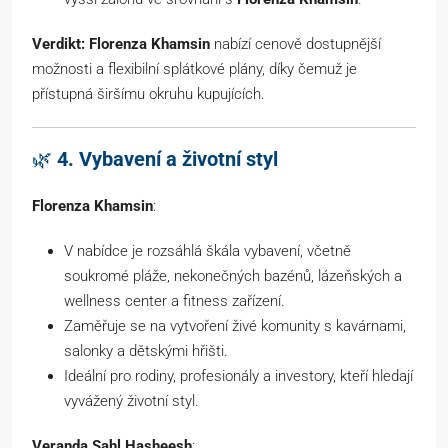
Verdikt:
Florenza Khamsin
nabízí cenově dostupnější
možnosti a flexibilní splátkové plány, díky čemuž je
přístupná širšímu okruhu kupujících.
🌿
4. Vybavení a životní styl
Florenza Khamsin
:
V nabídce je rozsáhlá škála vybavení, včetně
soukromé pláže, nekonečných bazénů, lázeňských a
wellness center a fitness zařízení.
Zaměřuje se na vytvoření živé komunity s kavárnami,
salonky a dětskými hřišti.
Ideální pro rodiny, profesionály a investory, kteří hledají
vyvážený životní styl.
Veranda Sahl Hasheesh
: