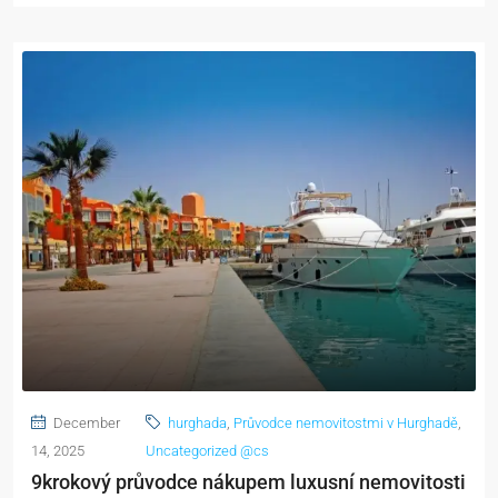
December
hurghada
,
Průvodce nemovitostmi v Hurghadě
,
14, 2025
Uncategorized @cs
9krokový průvodce nákupem luxusní nemovitosti