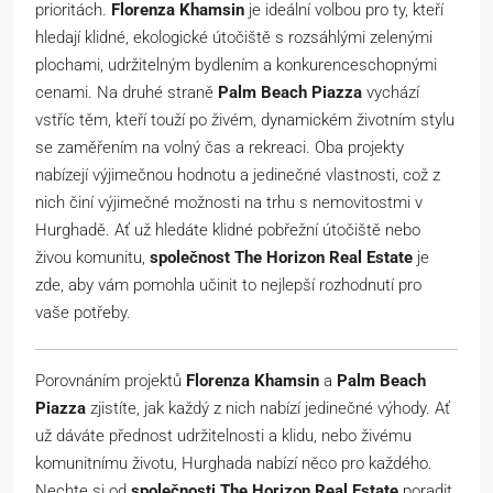
prioritách.
Florenza Khamsin
je ideální volbou pro ty, kteří
hledají klidné, ekologické útočiště s rozsáhlými zelenými
plochami, udržitelným bydlením a konkurenceschopnými
cenami. Na druhé straně
Palm Beach Piazza
vychází
vstříc těm, kteří touží po živém, dynamickém životním stylu
se zaměřením na volný čas a rekreaci. Oba projekty
nabízejí výjimečnou hodnotu a jedinečné vlastnosti, což z
nich činí výjimečné možnosti na trhu s nemovitostmi v
Hurghadě. Ať už hledáte klidné pobřežní útočiště nebo
živou komunitu,
společnost The Horizon Real Estate
je
zde, aby vám pomohla učinit to nejlepší rozhodnutí pro
vaše potřeby.
Porovnáním projektů
Florenza Khamsin
a
Palm Beach
Piazza
zjistíte, jak každý z nich nabízí jedinečné výhody. Ať
už dáváte přednost udržitelnosti a klidu, nebo živému
komunitnímu životu, Hurghada nabízí něco pro každého.
Nechte si od
společnosti The Horizon Real Estate
poradit,