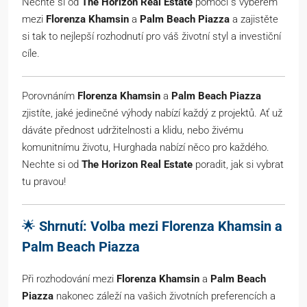
Nechte si od
The Horizon Real Estate
pomoci s výběrem
mezi
Florenza Khamsin
a
Palm Beach Piazza
a zajistěte
si tak to nejlepší rozhodnutí pro váš životní styl a investiční
cíle.
Porovnáním
Florenza Khamsin
a
Palm Beach Piazza
zjistíte, jaké jedinečné výhody nabízí každý z projektů. Ať už
dáváte přednost udržitelnosti a klidu, nebo živému
komunitnímu životu, Hurghada nabízí něco pro každého.
Nechte si od
The Horizon Real Estate
poradit, jak si vybrat
tu pravou!
🌟
Shrnutí: Volba mezi Florenza Khamsin a
Palm Beach Piazza
Při rozhodování mezi
Florenza Khamsin
a
Palm Beach
Piazza
nakonec záleží na vašich životních preferencích a