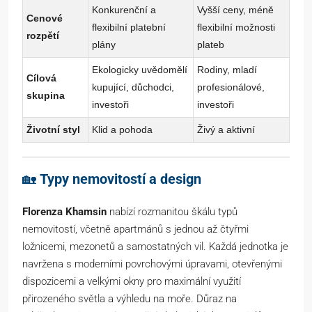
Konkurenční a
Vyšší ceny, méně
Cenové
flexibilní platební
flexibilní možnosti
rozpětí
plány
plateb
Ekologicky uvědomělí
Rodiny, mladí
Cílová
kupující, důchodci,
profesionálové,
skupina
investoři
investoři
Životní styl
Klid a pohoda
Živý a aktivní
🏡
Typy nemovitostí a design
Florenza Khamsin
nabízí rozmanitou škálu typů
nemovitostí, včetně apartmánů s jednou až čtyřmi
ložnicemi, mezonetů a samostatných vil. Každá jednotka je
navržena s moderními povrchovými úpravami, otevřenými
dispozicemi a velkými okny pro maximální využití
přirozeného světla a výhledu na moře. Důraz na