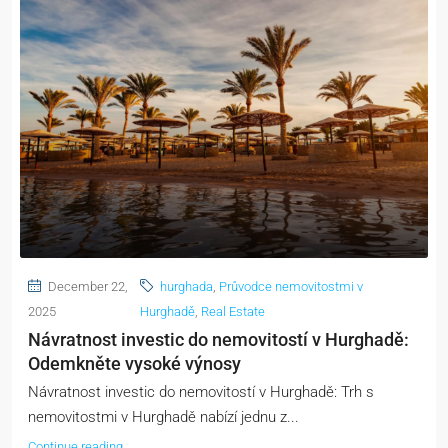
December 22,
hurghada
,
Průvodce nemovitostmi v
2025
Hurghadě
,
Real Estate
Návratnost investic do nemovitostí v Hurghadě:
Odemkněte vysoké výnosy
Návratnost investic do nemovitostí v Hurghadě: Trh s
nemovitostmi v Hurghadě nabízí jednu z...
Continue reading