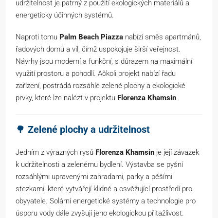
udržitelnost je patrný z použití ekologických materiálů a
energeticky účinných systémů.
Naproti tomu
Palm Beach Piazza
nabízí směs apartmánů,
řadových domů a vil, čímž uspokojuje širší veřejnost.
Návrhy jsou moderní a funkční, s důrazem na maximální
využití prostoru a pohodlí. Ačkoli projekt nabízí řadu
zařízení, postrádá rozsáhlé zelené plochy a ekologické
prvky, které lze nalézt v projektu
Florenza Khamsin
.
🌳
Zelené plochy a udržitelnost
Jedním z výrazných rysů
Florenza Khamsin
je její závazek
k udržitelnosti a zelenému bydlení. Výstavba se pyšní
rozsáhlými upravenými zahradami, parky a pěšími
stezkami, které vytvářejí klidné a osvěžující prostředí pro
obyvatele. Solární energetické systémy a technologie pro
úsporu vody dále zvyšují jeho ekologickou přitažlivost.