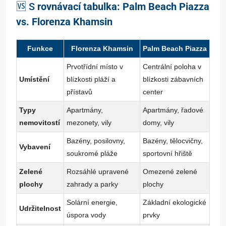
🆚 S
rovnávací tabulka: Palm Beach Piazza
vs. Florenza Khamsin
Funkce
Florenza Khamsin
Palm Beach Piazza
Prvotřídní místo v
Centrální poloha v
Umístění
blízkosti pláží a
blízkosti zábavních
přístavů
center
Typy
Apartmány,
Apartmány, řadové
nemovitostí
mezonety, vily
domy, vily
Bazény, posilovny,
Bazény, tělocvičny,
Vybavení
soukromé pláže
sportovní hřiště
Zelené
Rozsáhlé upravené
Omezené zelené
plochy
zahrady a parky
plochy
Solární energie,
Základní ekologické
Udržitelnost
úspora vody
prvky