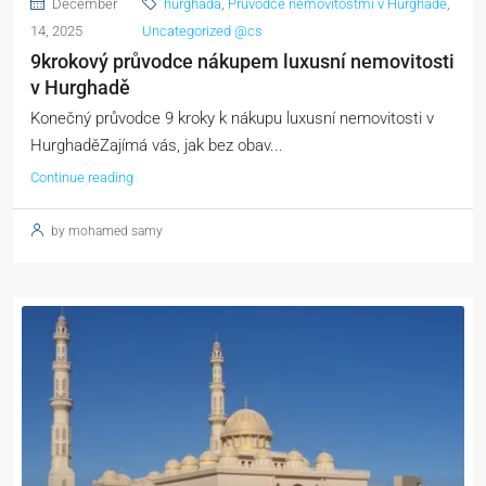
December
hurghada
,
Průvodce nemovitostmi v Hurghadě
,
14, 2025
Uncategorized @cs
9krokový průvodce nákupem luxusní nemovitosti
v Hurghadě
Konečný průvodce 9 kroky k nákupu luxusní nemovitosti v
HurghaděZajímá vás, jak bez obav...
Continue reading
by mohamed samy