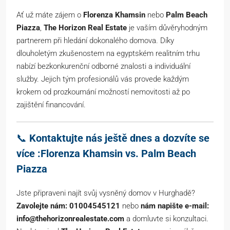
Ať už máte zájem o
Florenza Khamsin
nebo
Palm Beach
Piazza
,
The Horizon Real Estate
je vaším důvěryhodným
partnerem při hledání dokonalého domova. Díky
dlouholetým zkušenostem na egyptském realitním trhu
nabízí bezkonkurenční odborné znalosti a individuální
služby. Jejich tým profesionálů vás provede každým
krokem od prozkoumání možností nemovitosti až po
zajištění financování.
📞
Kontaktujte nás ještě dnes a dozvíte se
více :Florenza Khamsin vs. Palm Beach
Piazza
Jste připraveni najít svůj vysněný domov v Hurghadě?
Zavolejte nám: 01004545121
nebo
nám napište e-mail:
info@thehorizonrealestate.com
a domluvte si konzultaci.