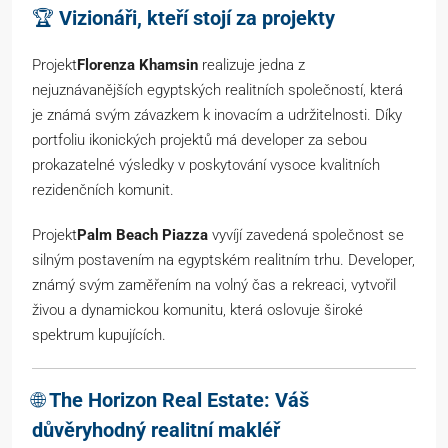
🏆
Vizionáři, kteří stojí za projekty
Projekt
Florenza Khamsin
realizuje jedna z
nejuznávanějších egyptských realitních společností, která
je známá svým závazkem k inovacím a udržitelnosti. Díky
portfoliu ikonických projektů má developer za sebou
prokazatelné výsledky v poskytování vysoce kvalitních
rezidenčních komunit.
Projekt
Palm Beach Piazza
vyvíjí zavedená společnost se
silným postavením na egyptském realitním trhu. Developer,
známý svým zaměřením na volný čas a rekreaci, vytvořil
živou a dynamickou komunitu, která oslovuje široké
spektrum kupujících.
🌐
The Horizon Real Estate: Váš
důvěryhodný realitní makléř