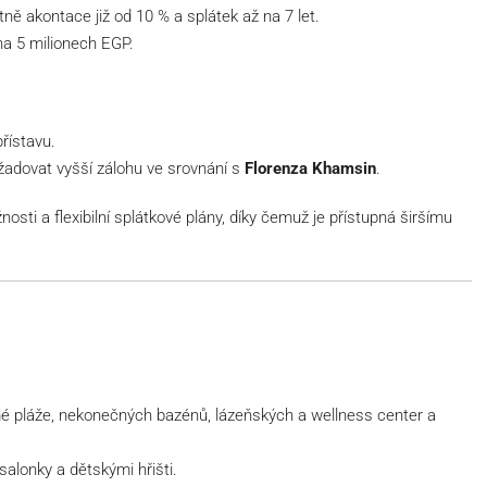
tně akontace již od 10 % a splátek až na 7 let.
na 5 milionech EGP.
přístavu.
yžadovat vyšší zálohu ve srovnání s
Florenza Khamsin
.
sti a flexibilní splátkové plány, díky čemuž je přístupná širšímu
mé pláže, nekonečných bazénů, lázeňských a wellness center a
alonky a dětskými hřišti.