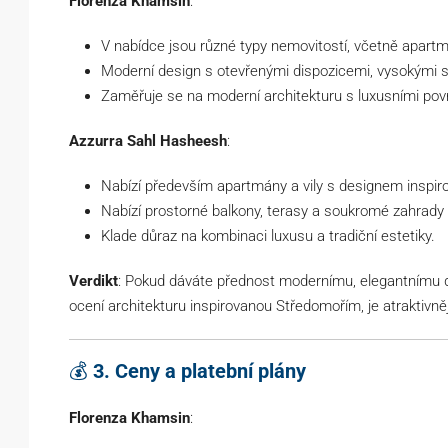
Florenza Khamsin
:
V nabídce jsou různé typy nemovitostí, včetně apartm
Moderní design s otevřenými dispozicemi, vysokými st
Zaměřuje se na moderní architekturu s luxusními po
Azzurra Sahl Hasheesh
:
Nabízí především apartmány a vily s designem inspi
Nabízí prostorné balkony, terasy a soukromé zahrady 
Klade důraz na kombinaci luxusu a tradiční estetiky.
Verdikt
: Pokud dáváte přednost modernímu, elegantnímu 
ocení architekturu inspirovanou Středomořím, je atraktivně
💰
3. Ceny a platební plány
Florenza Khamsin
: