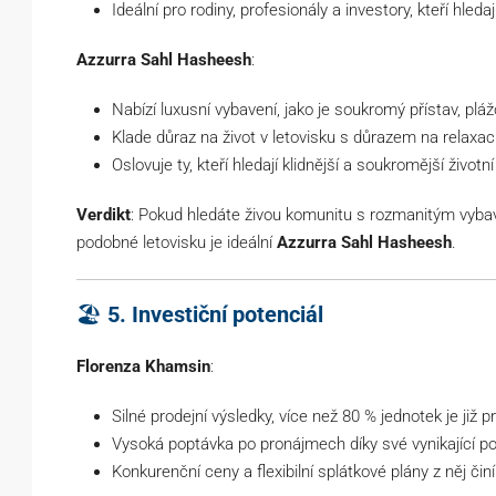
Ideální pro rodiny, profesionály a investory, kteří hledaj
Azzurra Sahl Hasheesh
:
Nabízí luxusní vybavení, jako je soukromý přístav, pláž
Klade důraz na život v letovisku s důrazem na relaxaci 
Oslovuje ty, kteří hledají klidnější a soukromější životní 
Verdikt
: Pokud hledáte živou komunitu s rozmanitým vyb
podobné letovisku je ideální
Azzurra Sahl Hasheesh
.
🏖
5. Investiční potenciál
Florenza Khamsin
:
Silné prodejní výsledky, více než 80 % jednotek je již 
Vysoká poptávka po pronájmech díky své vynikající p
Konkurenční ceny a flexibilní splátkové plány z něj čin