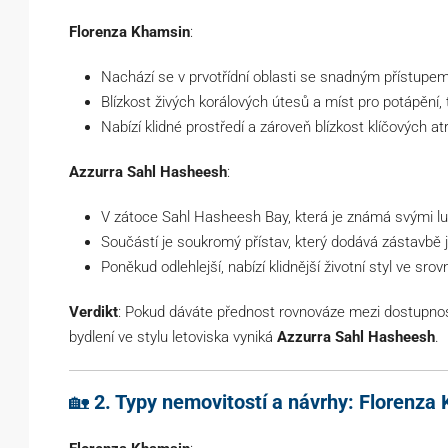
Florenza Khamsin
:
Nachází se v prvotřídní oblasti se snadným přístupe
Blízkost živých korálových útesů a míst pro potápění, 
Nabízí klidné prostředí a zároveň blízkost klíčových at
Azzurra Sahl Hasheesh
:
V zátoce Sahl Hasheesh Bay, která je známá svými lu
Součástí je soukromý přístav, který dodává zástavbě 
Poněkud odlehlejší, nabízí klidnější životní styl ve sro
Verdikt
: Pokud dáváte přednost rovnováze mezi dostupnost
bydlení ve stylu letoviska vyniká
Azzurra Sahl Hasheesh
.
🏡
2. Typy nemovitostí a návrhy: Florenza