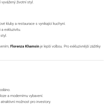
í vyvážený životní styl.
ové kluby a restaurace s vynikající kuchyní.
a exkluzivitu.
styl.
avením,
Florenza Khamsin
je lepší volbou. Pro exkluzivnější zážitky
prodáno.
oloze a modernímu vybavení.
í atraktivní možnost pro investory.