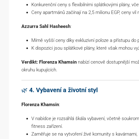
Konkurenční ceny s flexibilními splátkovými plány, vče
Ceny apartmánů začínají na 2,5 milionu EGP, ceny vil 
Azzurra Sahl Hasheesh
:
Mírně vyšší ceny díky exkluzivní poloze a přístupu do 
K dispozici jsou splátkové plány, které však mohou v
Verdikt:
Florenza Khamsin
nabízí cenově dostupnější možno
okruhu kupujících.
🌿
4. Vybavení a životní styl
Florenza Khamsin
:
V nabídce je rozsáhlá škála vybavení, včetně soukro
fitness zařízení.
Zaměřuje se na vytvoření živé komunity s kavárnami, s