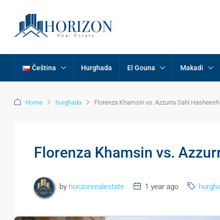
Čeština
Hurghada
El Gouna
Makadi
Home
hurghada
Florenza Khamsin vs. Azzurra Sahl Hasheesh
Florenza Khamsin vs. Azzur
by
horizonrealestate
1 year ago
hurgh