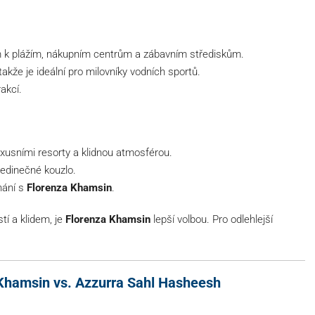
m k plážím, nákupním centrům a zábavním střediskům.
takže je ideální pro milovníky vodních sportů.
rakcí.
xusními resorty a klidnou atmosférou.
jedinečné kouzlo.
vnání s
Florenza Khamsin
.
í a klidem, je
Florenza Khamsin
lepší volbou. Pro odlehlejší
 Khamsin vs. Azzurra Sahl Hasheesh