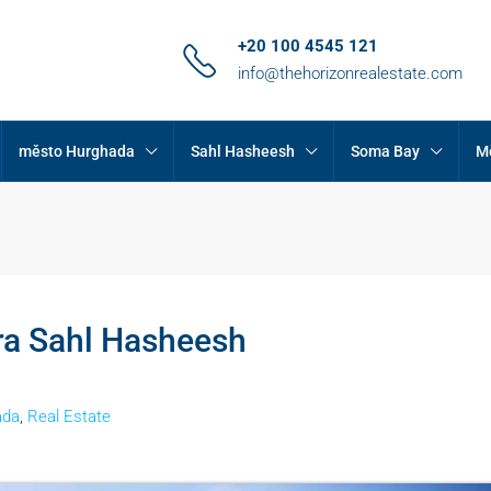
+20 100 4545 121
info@thehorizonrealestate.com
město Hurghada
Sahl Hasheesh
Soma Bay
M
ra Sahl Hasheesh
ada
,
Real Estate