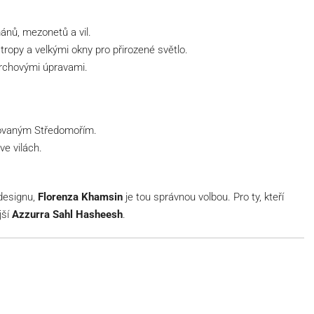
ánů, mezonetů a vil.
ropy a velkými okny pro přirozené světlo.
vrchovými úpravami.
rovaným Středomořím.
ve vilách.
designu,
Florenza Khamsin
je tou správnou volbou. Pro ty, kteří
jší
Azzurra Sahl Hasheesh
.