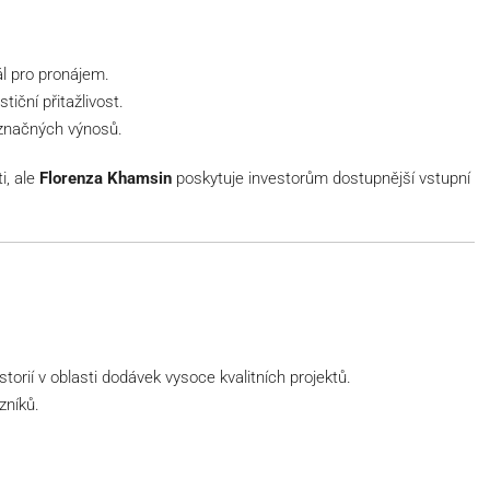
ál pro pronájem.
tiční přitažlivost.
 značných výnosů.
ti, ale
Florenza Khamsin
poskytuje investorům dostupnější vstupní
orií v oblasti dodávek vysoce kvalitních projektů.
zníků.