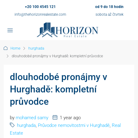
+20 100 4545 121
od 9 do 18 hodin
info@thehorizonrealestate.com
sobota až čtvrtek
Home
hurghada
dlouhodobé pronájmy v Hurghadě: kompletní průvodce
dlouhodobé pronájmy v
Hurghadě: kompletní
průvodce
by
mohamed samy
1 year ago
hurghada
,
Průvodce nemovitostmi v Hurghadě
,
Real
Estate