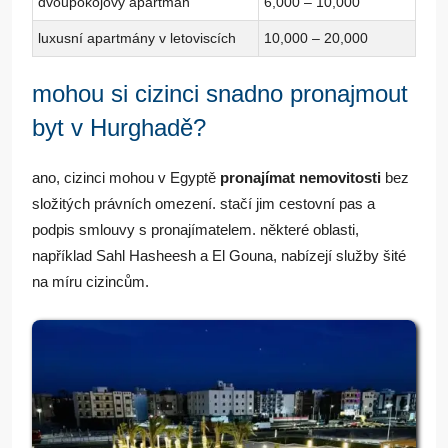
dvoupokojový apartmán
6,000 – 10,000
luxusní apartmány v letoviscích
10,000 – 20,000
mohou si cizinci snadno pronajmout
byt v Hurghadě?
ano, cizinci mohou v Egyptě
pronajímat nemovitosti
bez
složitých právních omezení. stačí jim cestovní pas a
podpis smlouvy s pronajímatelem. některé oblasti,
například Sahl Hasheesh a El Gouna, nabízejí služby šité
na míru cizincům.