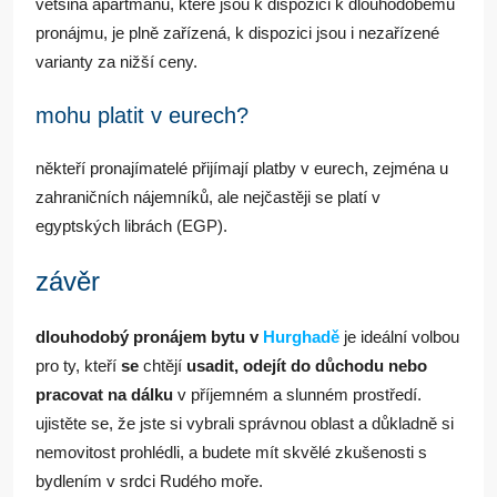
většina apartmánů, které jsou k dispozici k dlouhodobému
pronájmu, je plně zařízená, k dispozici jsou i nezařízené
varianty za nižší ceny.
mohu platit v eurech?
někteří pronajímatelé přijímají platby v eurech, zejména u
zahraničních nájemníků, ale nejčastěji se platí v
egyptských librách (EGP).
závěr
dlouhodobý pronájem bytu v
Hurghadě
je ideální volbou
pro ty, kteří
se
chtějí
usadit, odejít do důchodu nebo
pracovat na dálku
v příjemném a slunném prostředí.
ujistěte se, že jste si vybrali správnou oblast a důkladně si
nemovitost prohlédli, a budete mít skvělé zkušenosti s
bydlením v srdci Rudého moře.