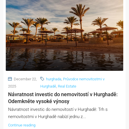
December 22,
hurghada
,
Průvodce nemovitostmi v
2025
Hurghadě
,
Real Estate
Návratnost investic do nemovitostí v Hurghadě:
Odemkněte vysoké výnosy
Návratnost investic do nemovitostí v Hurghadě: Trh s
nemovitostmi v Hurghadě nabízí jednu z...
Continue reading