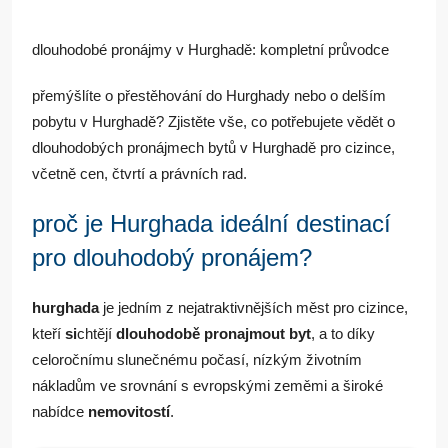
dlouhodobé pronájmy v Hurghadě: kompletní průvodce
přemýšlíte o přestěhování do Hurghady nebo o delším
pobytu v Hurghadě? Zjistěte vše, co potřebujete vědět o
dlouhodobých pronájmech bytů v Hurghadě pro cizince,
včetně cen, čtvrtí a právních rad.
proč je Hurghada ideální destinací
pro dlouhodobý pronájem?
hurghada
je jedním z nejatraktivnějších měst pro cizince,
kteří
si
chtějí
dlouhodobě pronajmout byt
, a to díky
celoročnímu slunečnému počasí, nízkým životním
nákladům ve srovnání s evropskými zeměmi a široké
nabídce
nemovitostí
.