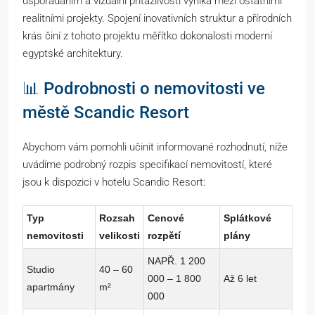
uspořádáním a vizuální přitažlivostí vyniká mezi ostatními
realitními projekty. Spojení inovativních struktur a přírodních
krás činí z tohoto projektu měřítko dokonalosti moderní
egyptské architektury.
📊 Podrobnosti o nemovitosti ve
městě Scandic Resort
Abychom vám pomohli učinit informované rozhodnutí, níže
uvádíme podrobný rozpis specifikací nemovitostí, které
jsou k dispozici v hotelu Scandic Resort:
Typ
Rozsah
Cenové
Splátkové
nemovitosti
velikosti
rozpětí
plány
NAPŘ. 1 200
Studio
40 – 60
000 – 1 800
Až 6 let
apartmány
m²
000