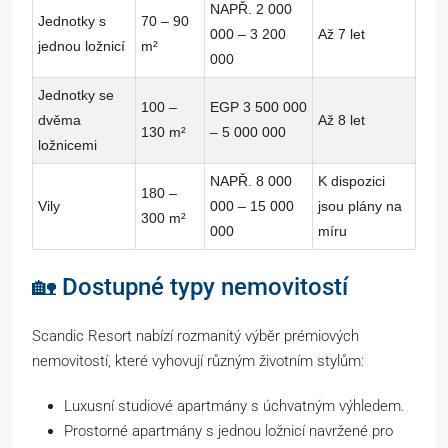
NAPŘ. 2 000
Jednotky s
70 – 90
000 – 3 200
Až 7 let
jednou ložnicí
m²
000
Jednotky se
100 –
EGP 3 500 000
dvěma
Až 8 let
130 m²
– 5 000 000
ložnicemi
NAPŘ. 8 000
K dispozici
180 –
Vily
000 – 15 000
jsou plány na
300 m²
000
míru
🏡 Dostupné typy nemovitostí
Scandic Resort nabízí rozmanitý výběr prémiových
nemovitostí, které vyhovují různým životním stylům:
Luxusní studiové apartmány s úchvatným výhledem.
Prostorné apartmány s jednou ložnicí navržené pro