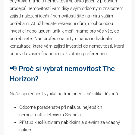
egyptském trhu s nemovitostmi. Jako jeden z předních
prodejců nemovitostí vám díky svým odborným znalostem
zajistí nalezení ideální nemovitosti šité na míru vašim
potřebám. Ať už hledáte rekreační dům, dlouhodobou
investici nebo luxusní únik k moři, máme pro vás vše, co
potřebujete. Náš profesionální tým nabízí individuální
konzultace, které vám zajistí investici do nemovitosti, která
odpovídá vašim finančním a životním preferencím.
📢 Proč si vybrat nemovitost The
Horizon?
Naše společnost vyniká na trhu hned z několika důvodů:
Odborné poradenství při nákupu nejlepších
nemovitostí v letovisku Scandic.
Přístup k exkluzivním nabídkám a slevám za včasný
nákup.