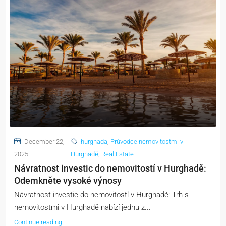
December 22,
hurghada
,
Průvodce nemovitostmi v
2025
Hurghadě
,
Real Estate
Návratnost investic do nemovitostí v Hurghadě:
Odemkněte vysoké výnosy
Návratnost investic do nemovitostí v Hurghadě: Trh s
nemovitostmi v Hurghadě nabízí jednu z...
Continue reading