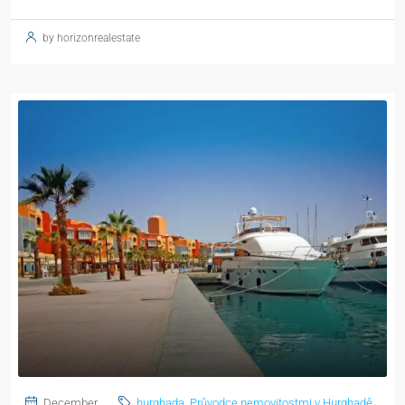
by horizonrealestate
December
hurghada
,
Průvodce nemovitostmi v Hurghadě
,