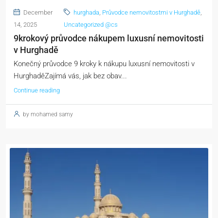
December
hurghada
,
Průvodce nemovitostmi v Hurghadě
,
14, 2025
Uncategorized @cs
9krokový průvodce nákupem luxusní nemovitosti
v Hurghadě
Konečný průvodce 9 kroky k nákupu luxusní nemovitosti v
HurghaděZajímá vás, jak bez obav...
Continue reading
by mohamed samy