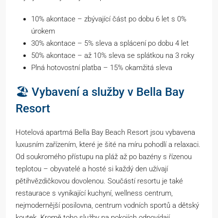
10% akontace – zbývající část po dobu 6 let s 0%
úrokem
30% akontace – 5% sleva a splácení po dobu 4 let
50% akontace – až 10% sleva se splátkou na 3 roky
Plná hotovostní platba – 15% okamžitá sleva
🏖️ Vybavení a služby v Bella Bay
Resort
Hotelová apartmá Bella Bay Beach Resort jsou vybavena
luxusním zařízením, které je šité na míru pohodlí a relaxaci.
Od soukromého přístupu na pláž až po bazény s řízenou
teplotou – obyvatelé a hosté si každý den užívají
pětihvězdičkovou dovolenou. Součástí resortu je také
restaurace s vynikající kuchyní, wellness centrum,
nejmodernější posilovna, centrum vodních sportů a dětský
koutek. Kromě toho služby na pokojích odpovídají