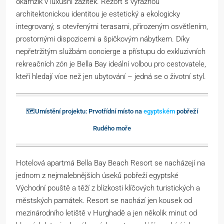
okamžik v luxusní zážitek. Rezort s výraznou
architektonickou identitou je estetický a ekologicky
integrovaný, s otevřenými terasami, přirozeným osvětlením,
prostornými dispozicemi a špičkovým nábytkem. Díky
nepřetržitým službám concierge a přístupu do exkluzivních
rekreačních zón je Bella Bay ideální volbou pro cestovatele,
kteří hledají více než jen ubytování – jedná se o životní styl.
🗺️Umístění projektu: Prvotřídní místo na
egyptském
pobřeží
Rudého moře
Hotelová apartmá Bella Bay Beach Resort se nacházejí na
jednom z nejmalebnějších úseků pobřeží egyptské
Východní pouště a těží z blízkosti klíčových turistických a
městských památek. Resort se nachází jen kousek od
mezinárodního letiště v Hurghadě a jen několik minut od