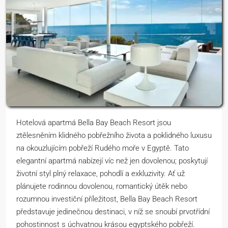
Hotelová apartmá Bella Bay Beach Resort jsou
ztělesněním klidného pobřežního života a poklidného luxusu
na okouzlujícím pobřeží Rudého moře v Egyptě. Tato
elegantní apartmá nabízejí víc než jen dovolenou; poskytují
životní styl plný relaxace, pohodlí a exkluzivity. Ať už
plánujete rodinnou dovolenou, romantický útěk nebo
rozumnou investiční příležitost, Bella Bay Beach Resort
představuje jedinečnou destinaci, v níž se snoubí prvotřídní
pohostinnost s úchvatnou krásou egyptského pobřeží.