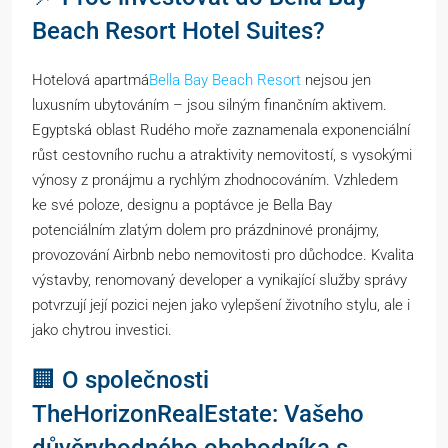
Beach Resort Hotel Suites?
Hotelová apartmá
Bella Bay Beach Resort
nejsou jen
luxusním ubytováním – jsou silným finančním aktivem.
Egyptská oblast Rudého moře zaznamenala exponenciální
růst cestovního ruchu a atraktivity nemovitostí, s vysokými
výnosy z pronájmu a rychlým zhodnocováním. Vzhledem
ke své poloze, designu a poptávce je Bella Bay
potenciálním zlatým dolem pro prázdninové pronájmy,
provozování Airbnb nebo nemovitosti pro důchodce. Kvalita
výstavby, renomovaný developer a vynikající služby správy
potvrzují její pozici nejen jako vylepšení životního stylu, ale i
jako chytrou investici.
🏢 O společnosti
TheHorizonRealEstate: Vašeho
důvěryhodného obchodníka s