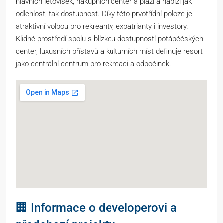
hlavních letovisek, nákupních center a pláží a nabízí jak
odlehlost, tak dostupnost. Díky této prvotřídní poloze je
atraktivní volbou pro rekreanty, expatrianty i investory.
Klidné prostředí spolu s blízkou dostupností potápěčských
center, luxusních přístavů a kulturních míst definuje resort
jako centrální centrum pro rekreaci a odpočinek.
🏢 Informace o developerovi a