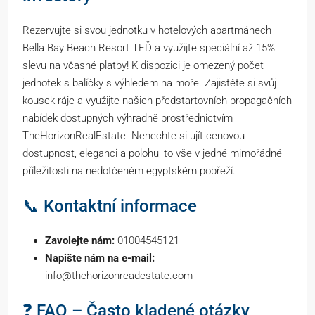
Rezervujte si svou jednotku v hotelových apartmánech
Bella Bay Beach Resort TEĎ a využijte speciální až 15%
slevu na včasné platby! K dispozici je omezený počet
jednotek s balíčky s výhledem na moře. Zajistěte si svůj
kousek ráje a využijte našich předstartovních propagačních
nabídek dostupných výhradně prostřednictvím
TheHorizonRealEstate. Nenechte si ujít cenovou
dostupnost, eleganci a polohu, to vše v jedné mimořádné
příležitosti na nedotčeném egyptském pobřeží.
📞 Kontaktní informace
Zavolejte nám:
01004545121
Napište nám na e-mail:
info@thehorizonreadestate.com
❓ FAQ – Často kladené otázky