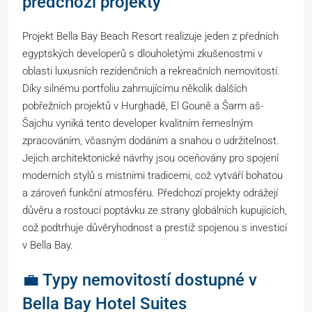
předchozí projekty
Projekt Bella Bay Beach Resort realizuje jeden z předních
egyptských developerů s dlouholetými zkušenostmi v
oblasti luxusních rezidenčních a rekreačních nemovitostí.
Díky silnému portfoliu zahrnujícímu několik dalších
pobřežních projektů v Hurghadě, El Gouně a Šarm aš-
Šajchu vyniká tento developer kvalitním řemeslným
zpracováním, včasným dodáním a snahou o udržitelnost.
Jejich architektonické návrhy jsou oceňovány pro spojení
moderních stylů s místními tradicemi, což vytváří bohatou
a zároveň funkční atmosféru. Předchozí projekty odrážejí
důvěru a rostoucí poptávku ze strany globálních kupujících,
což podtrhuje důvěryhodnost a prestiž spojenou s investicí
v Bella Bay.
💼 Typy nemovitostí dostupné v
Bella Bay Hotel Suites