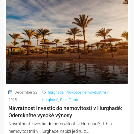
December 22,
hurghada
,
Průvodce nemovitostmi v
2025
Hurghadě
,
Real Estate
Návratnost investic do nemovitostí v Hurghadě:
Odemkněte vysoké výnosy
Návratnost investic do nemovitostí v Hurghadě: Trh s
nemovitostmi v Hurghadě nabízí jednu z...