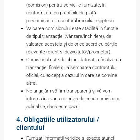
(comision) pentru serviciile furnizate, în
conformitate cu practicile de piață
predominante în sectorul imobiliar egiptean.
Valoarea comisionului este stabilită în funcție
de tipul tranzacției (vânzare/închiriere), de
valoarea acesteia și de orice acord cu părțile
relevante (client și dezvoltator/proprietar).
Comisionul este de obicei datorat la finalizarea
tranzacției finale și la semnarea contractului
oficial, cu excepția cazului în care se convine
altfel.
Ne angajăm să fim transparenți și vă vom
informa în avans cu privire la orice comisioane
aplicabile, dacă este cazul.
4. Obligațiile utilizatorului /
clientului
Furnizați informații veridice și exacte atunci