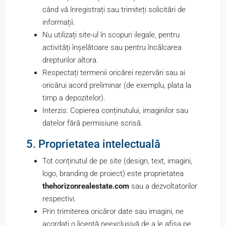
când vă înregistrați sau trimiteți solicitări de
informații.
Nu utilizați site-ul în scopuri ilegale, pentru
activități înșelătoare sau pentru încălcarea
drepturilor altora.
Respectați termenii oricărei rezervări sau ai
oricărui acord preliminar (de exemplu, plata la
timp a depozitelor).
Interzis: Copierea conținutului, imaginilor sau
datelor fără permisiune scrisă.
5. Proprietatea intelectuală
Tot conținutul de pe site (design, text, imagini,
logo, branding de proiect) este proprietatea
thehorizonrealestate.com
sau a dezvoltatorilor
respectivi.
Prin trimiterea oricăror date sau imagini, ne
acordați o licență neexclusivă de a le afișa pe