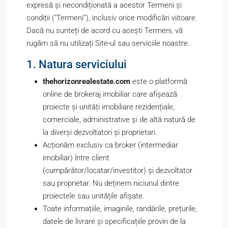
expresă și necondiționată a acestor Termeni și
condiții (“Termeni”), inclusiv orice modificări viitoare.
Dacă nu sunteți de acord cu acești Termeni, vă
rugăm să nu utilizați Site-ul sau serviciile noastre.
1. Natura serviciului
thehorizonrealestate.com
este o platformă
online de brokeraj imobiliar care afișează
proiecte și unități imobiliare rezidențiale,
comerciale, administrative și de altă natură de
la diverși dezvoltatori și proprietari.
Acționăm exclusiv ca broker (intermediar
imobiliar) între client
(cumpărător/locatar/investitor) și dezvoltator
sau proprietar. Nu deținem niciunul dintre
proiectele sau unitățile afișate.
Toate informațiile, imaginile, randările, prețurile,
datele de livrare și specificațiile provin de la