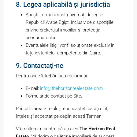
8. Legea aplicabilă și jurisdicția
Acești Termeni sunt guvernați de legile
Republicii Arabe Egipt, inclusiv de dispozițiile
privind brokerajul imobiliar și protecția
consumatorilor.
Eventualele litigii vor fi soluționate exclusiv în
fața instanțelor competente din Cairo.
9. Contactați-ne
Pentru orice întrebări sau reclamații:
E-mail:
info@thehorizonrealestate.com
Formular de contact pe Site.
Prin utilizarea Site-ului, recunoașteți că ați citit,
înțeles și acceptat pe deplin acești Termeni.
Vă mulțumim pentru că ați ales
The Horizon Real
Estate
. Vă dorim o călătorie imobiliară de succes!