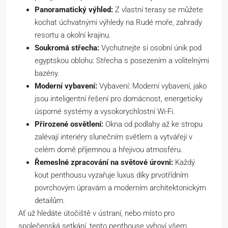
Panoramatický výhled:
Z vlastní terasy se můžete
kochat úchvatnými výhledy na Rudé moře, zahrady
resortu a okolní krajinu.
Soukromá střecha:
Vychutnejte si osobní únik pod
egyptskou oblohu: Střecha s posezením a volitelnými
bazény.
Moderní vybavení:
Vybavení: Moderní vybavení, jako
jsou inteligentní řešení pro domácnost, energeticky
úsporné systémy a vysokorychlostní Wi-Fi.
Přirozené osvětlení:
Okna od podlahy až ke stropu
zalévají interiéry slunečním světlem a vytvářejí v
celém domě příjemnou a hřejivou atmosféru.
Řemeslné zpracování na světové úrovni:
Každý
kout penthousu vyzařuje luxus díky prvotřídním
povrchovým úpravám a moderním architektonickým
detailům.
Ať už hledáte útočiště v ústraní, nebo místo pro
společenská setkání, tento penthouse vyhoví všem