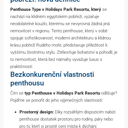
Penthouse Type v Holidays Park Resortu, který
se
nachází na klidném egyptském pobřeží, vyzařuje
neodolatelné kouzlo, kterému se nevyrovná žádná jiná
nemovitost v regionu. Tento penthouse, který v sobě
spojuje sofistikovanost, moderní architekturu a klidnou
krásu pobřeží Rudého moře, představuje příležitost k
vyššímu životnímu stylu. Ztělesňuje bohatství a pohodlí, je
to nemovitost, která bez námahy vyvažuje luxus s
praktičností.
Bezkonkurenční vlastnosti
penthousu
Čím se
typ Penthouse v Holidays Park Resortu
odlišuje?
Pojďme se ponořit do jeho výjimečných vlastností:
Prostorný design:
Díky rozsáhlým dispozicím nabízí
penthouse dostatek prostoru pro rodiny, páry nebo
pro ty, kteří si prostě cení místa k dýchání.