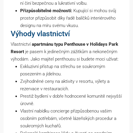
ní činí bezpečnou a lukrativní volbu.
Přizpůsobitelné možnosti:
Kupující si mohou svůj
prostor přizpůsobit díky řadě balíčků interiérového
designu na míru svému vkusu.
Výhody vlastnictví
Vlastnictví
apartmánu typu Penthouse v Holidays Park
Resort
je pasem k jedinečným zážitkům a nekonečným
výhodám. Jako majitel penthousu si budete moci užívat:
Exkluzivní přístup na střechu se soukromým
posezením a jídelnou.
Zvýhodněné ceny na aktivity v resortu, výlety a
rezervace v restauracích.
Prestiž bydlení v dobře hodnocené komunitě nejvyšší
úrovně.
Vlastní nabídku concierge přizpůsobenou vašim
osobním potřebám, včetně lázeňských procedur a
soukromých kuchařů.