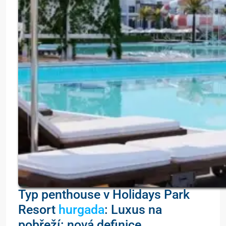
Typ penthouse v Holidays Park
Resort
hurgada
: Luxus na
pobřeží: nová definice