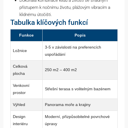
Dokonalá kombinace klidu a živosti se snadným
přístupem k nočnímu životu, plážovým vibracím a
klidnému útočišti.
Tabulka klíčových funkcí
Funkce
Popis
3-5 v závislosti na preferencích
Ložnice
uspořádání
Celková
250 m2 – 400 m2
plocha
Venkovní
Střešní terasa s volitelným bazénem
prostor
Výhled
Panorama moře a krajiny
Design
Moderní, přizpůsobitelné povrchové
interiéru
úpravy