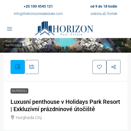
+20 100 4545 121
od 9 do 18 hodin
info@thehorizonrealestate.com
sobota až čtvrtek
2
NA PRODEJ
NA PRODEJ
Luxusní penthouse v Holidays Park Resort
| Exkluzivní prázdninové útočiště
Hurghada City