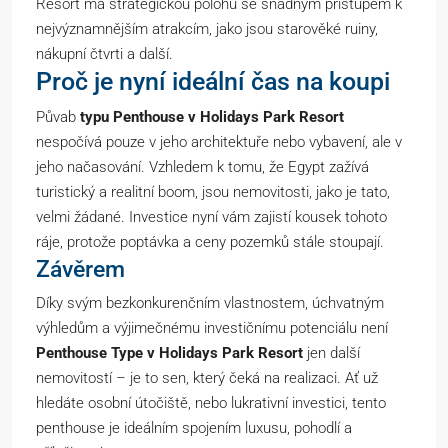
Resort má strategickou polohu se snadným přístupem k
nejvýznamnějším atrakcím, jako jsou starověké ruiny,
nákupní čtvrti a další.
Proč je nyní ideální čas na koupi
Půvab
typu Penthouse v Holidays Park Resort
nespočívá pouze v jeho architektuře nebo vybavení, ale v
jeho načasování. Vzhledem k tomu, že Egypt zažívá
turistický a realitní boom, jsou nemovitosti, jako je tato,
velmi žádané. Investice nyní vám zajistí kousek tohoto
ráje, protože poptávka a ceny pozemků stále stoupají.
Závěrem
Díky svým bezkonkurenčním vlastnostem, úchvatným
výhledům a výjimečnému investičnímu potenciálu není
Penthouse Type v Holidays Park Resort
jen další
nemovitostí – je to sen, který čeká na realizaci. Ať už
hledáte osobní útočiště, nebo lukrativní investici, tento
penthouse je ideálním spojením luxusu, pohodlí a