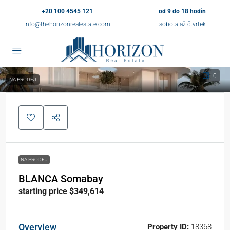
+20 100 4545 121
od 9 do 18 hodin
info@thehorizonrealestate.com
sobota až čtvrtek
0
NA PRODEJ
NA PRODEJ
BLANCA Somabay
starting price $349,614
Overview
Property ID:
18368