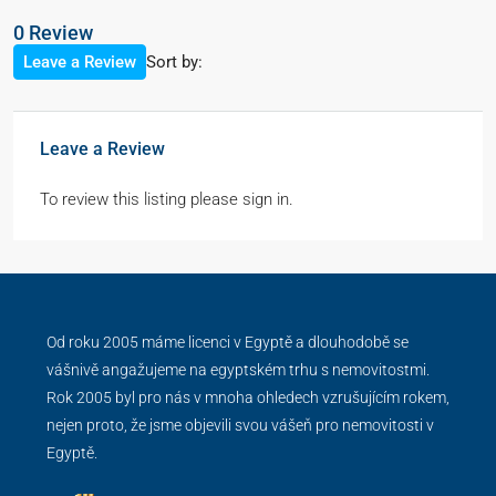
0 Review
Sort by:
Leave a Review
Leave a Review
To review this listing please sign in.
Od roku 2005 máme licenci v Egyptě a dlouhodobě se
vášnivě angažujeme na egyptském trhu s nemovitostmi.
Rok 2005 byl pro nás v mnoha ohledech vzrušujícím rokem,
nejen proto, že jsme objevili svou vášeň pro nemovitosti v
Egyptě.