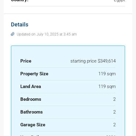
Details
Updated on July 10, 2025 at 3:45 am
Price
starting price $349,614
Property Size
119 sqm
Land Area
119 sqm
Bedrooms
2
Bathrooms
2
Garage Size
2