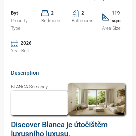
Byt
2
2
119
Property
Bedrooms
Bathrooms
sqm
Type
Area Size
2026
Year Built
Description
BLANCA Somabay
Discover Blanca je útočištěm
luxusního luxusu,