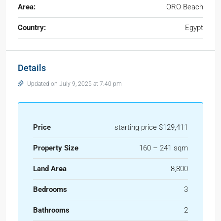
Area:
ORO Beach
Country:
Egypt
Details
Updated on July 9, 2025 at 7:40 pm
Price
starting price $129,411
Property Size
160 – 241 sqm
Land Area
8,800
Bedrooms
3
Bathrooms
2