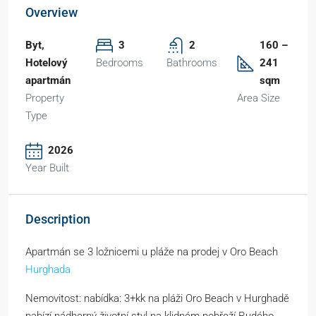
Overview
Byt,
3
2
160 –
Hotelový
Bedrooms
Bathrooms
241
apartmán
sqm
Property
Area Size
Type
2026
Year Built
Description
Apartmán se 3 ložnicemi u pláže na prodej v Oro Beach
Hurghada
Nemovitost: nabídka: 3+kk na pláži Oro Beach v Hurghadě