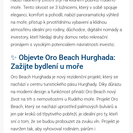
nabízí nádherný životní styl na klidném pobřeží Rudého
moře. Tento skvost se 3 ložnicemi, který v sobě spojuje
eleganci, komfort a pohodlí, nabízí panoramatický výhled
na moře, přístup k prvotřídnímu vybavení a klidnou
atmosféru ideální pro rodiny, důchodce, digitální nomády a
investory, kteří hledají druhý domov nebo rekreační
pronájem s vysokým potenciálem návratnosti investic.
✨ Objevte Oro Beach Hurghada:
Zažijte bydlení u moře
Oro Beach Hurghada je nový rezidenční projekt, který se
nachází v centru turistického pásu Hurghady. Díky důrazu
na moderní design a funkčnost přináší Oro Beach nový
život na trh s nemovitostmi u Rudého moře. Projekt Oro
Beach, který se nachází uprostřed palmových bulvárů a
jen pár kroků od třpytivého pobřeží, je ideální pro ty, kteří
sní o tom, že se budou probouzet za zvuku vln. Projekt je
navržen tak, aby vyhovoval rodinám, párům i