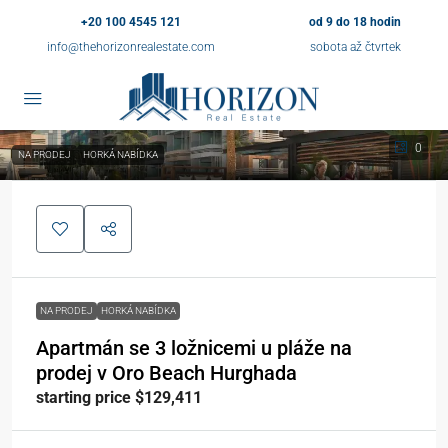
+20 100 4545 121
od 9 do 18 hodin
info@thehorizonrealestate.com
sobota až čtvrtek
0
NA PRODEJ
HORKÁ NABÍDKA
NA PRODEJ
HORKÁ NABÍDKA
Apartmán se 3 ložnicemi u pláže na
prodej v Oro Beach Hurghada
starting price $129,411