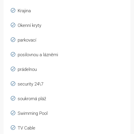
Krajina
Okenní kryty
parkovací
posilovnou a lázněmi
prádelnou
security 24\7
soukromá pláž
Swimming Pool
TV Cable