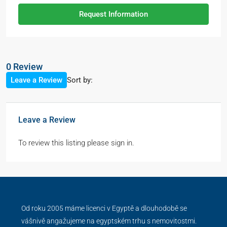
Request Information
0 Review
Sort by:
Leave a Review
Leave a Review
To review this listing please sign in.
Od roku 2005 máme licenci v Egyptě a dlouhodobě se
vášnivě angažujeme na egyptském trhu s nemovitostmi.