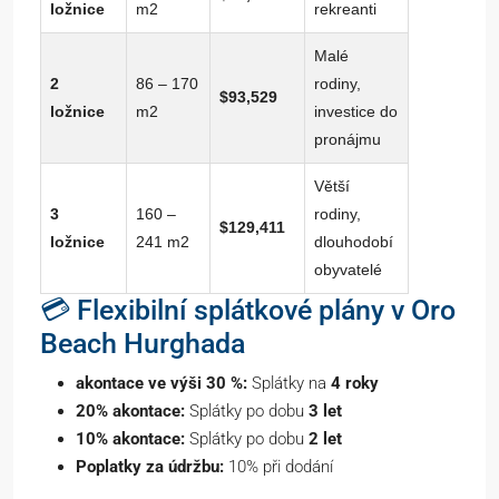
ložnice
m2
rekreanti
Malé
2
86 – 170
rodiny,
$93,529
ložnice
m2
investice do
pronájmu
Větší
3
160 –
rodiny,
$129,411
ložnice
241 m2
dlouhodobí
obyvatelé
💳 Flexibilní splátkové plány v Oro
Beach Hurghada
akontace ve výši 30 %:
Splátky na
4 roky
20% akontace:
Splátky po dobu
3 let
10% akontace:
Splátky po dobu
2 let
Poplatky za údržbu:
10% při dodání