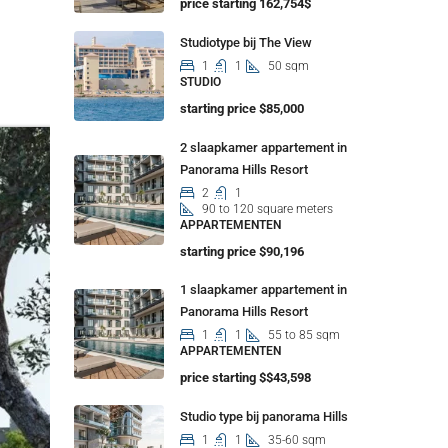
price starting 162,754$
Studiotype bij The View
1
1
50 sqm
STUDIO
starting price $85,000
2 slaapkamer appartement in
Panorama Hills Resort
2
1
90 to 120 square meters
APPARTEMENTEN
starting price $90,196
1 slaapkamer appartement in
Panorama Hills Resort
1
1
55 to 85 sqm
APPARTEMENTEN
price starting $$43,598
Studio type bij panorama Hills
1
1
35-60 sqm