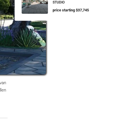
STUDIO
price starting $37,745
 van
llen