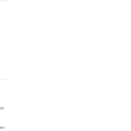
ten
 en