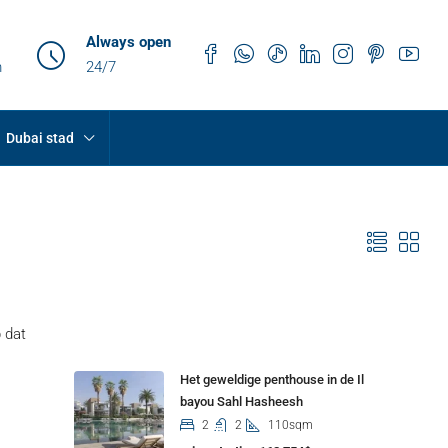
Always open
m
24/7
Dubai stad
Properties
 dat
Het geweldige penthouse in de Il
bayou Sahl Hasheesh
2
2
110sqm