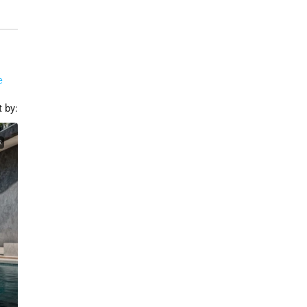
e
t by:
R