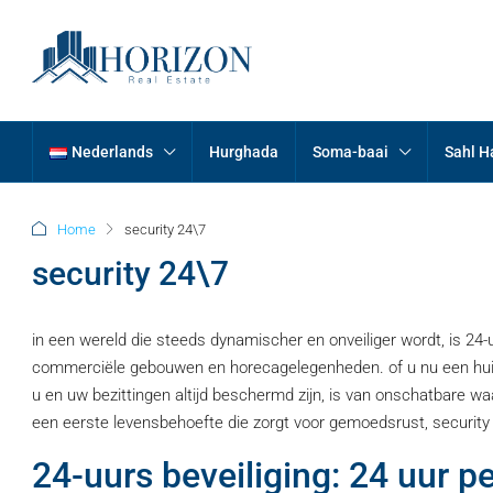
Nederlands
Hurghada
Soma-baai
Sahl 
Home
security 24\7
security 24\7
in een wereld die steeds dynamischer en onveiliger wordt, is 24
commerciële gebouwen en horecagelegenheden. of u nu een huis be
u en uw bezittingen altijd beschermd zijn, is van onschatbare waar
een eerste levensbehoefte die zorgt voor gemoedsrust, security
24-uurs beveiliging: 24 uur 