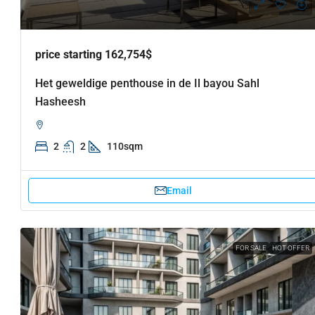
price starting 162,754$
Het geweldige penthouse in de Il bayou Sahl
Hasheesh
2
2
110sqm
Email
FOR SALE
HOT OFFER