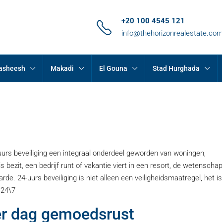
+20 100 4545 121
info@thehorizonrealestate.co
Hasheesh
Makadi
El Gouna
Stad Hurghada
-uurs beveiliging een integraal onderdeel geworden van woningen,
zit, een bedrijf runt of vakantie viert in een resort, de wetenschap
de. 24-uurs beveiliging is niet alleen een veiligheidsmaatregel, het is
 24\7
per dag gemoedsrust