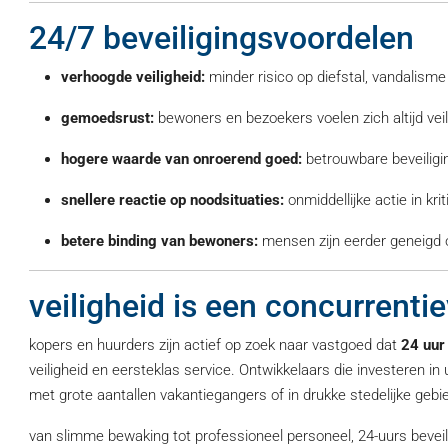
24/7 beveiligingsvoordelen
verhoogde veiligheid:
minder risico op diefstal, vandalis
gemoedsrust:
bewoners en bezoekers voelen zich altijd veil
hogere waarde van onroerend goed:
betrouwbare beveiligin
snellere reactie op noodsituaties:
onmiddellijke actie in krit
betere binding van bewoners:
mensen zijn eerder geneigd o
veiligheid is een concurrenti
kopers en huurders zijn actief op zoek naar vastgoed dat
24 uur
veiligheid en eersteklas service. Ontwikkelaars die investeren i
met grote aantallen vakantiegangers of in drukke stedelijke gebi
van slimme bewaking tot professioneel personeel, 24-uurs beveili