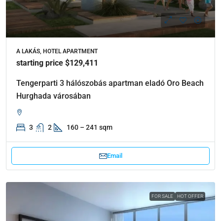
A LAKÁS, HOTEL APARTMENT
starting price $129,411
Tengerparti 3 hálószobás apartman eladó Oro Beach
Hurghada városában
3
2
160 – 241 sqm
Email
FOR SALE
HOT OFFER