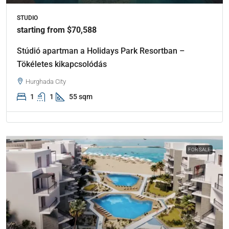
STUDIO
starting from $70,588
Stúdió apartman a Holidays Park Resortban –
Tökéletes kikapcsolódás
Hurghada City
1
1
55 sqm
FOR SALE