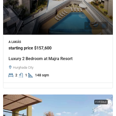
A LAKÁS
starting price $157,600
Luxury 2 Bedroom at Majra Resort
Hurghada City
2
1
148 sqm
FOR SALE