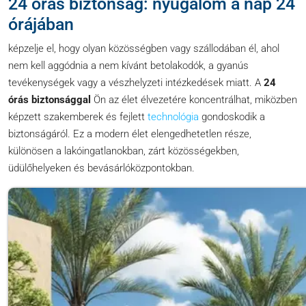
24 órás biztonság: nyugalom a nap 24
órájában
képzelje el, hogy olyan közösségben vagy szállodában él, ahol
nem kell aggódnia a nem kívánt betolakodók, a gyanús
tevékenységek vagy a vészhelyzeti intézkedések miatt. A
24
órás biztonsággal
Ön az élet élvezetére koncentrálhat, miközben
képzett szakemberek és fejlett
technológia
gondoskodik a
biztonságáról. Ez a modern élet elengedhetetlen része,
különösen a lakóingatlanokban, zárt közösségekben,
üdülőhelyeken és bevásárlóközpontokban.