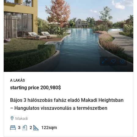
A LAKÁS
starting price 200,980$
Bájos 3 hálószobás faház eladó Makadi Heightsban
– Hangulatos visszavonulás a természetben
Makadi
3
2
122sqm