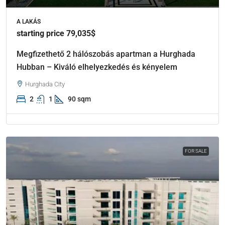
A LAKÁS
starting price 79,035$
Megfizethető 2 hálószobás apartman a Hurghada
Hubban – Kiváló elhelyezkedés és kényelem
Hurghada City
2
1
90 sqm
FOR SALE