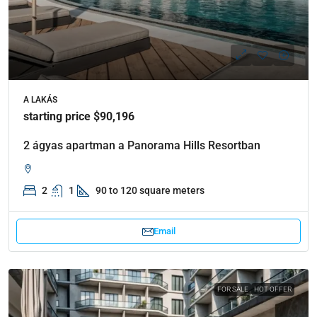
A LAKÁS
starting price $90,196
2 ágyas apartman a Panorama Hills Resortban
2
1
90 to 120 square meters
Email
FOR SALE
HOT OFFER