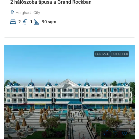
2 hálószoba típusa a Grand Rockban
Hurghada City
2
1
90 sqm
FOR SALE
HOT OFFER