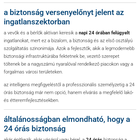
a biztonság versenyelőnyt jelent az
ingatlanszektorban
a vevők és a bérlők aktívan keresik a
napi 24 órában felügyelt
ingatlanokat, mert ez a bizalom, a biztonság és az első osztályú
szolgáltatás szinonimája. Azok a fejlesztők, akik a legmodernebb
biztonsági infrastruktúrába fektetnek be, vezető szerepet
töltenek be a nagyszámú nyaralóval rendelkező piacokon vagy a
forgalmas városi területeken.
az intelligens megfigyeléstől a professzionális személyzetig a 24
órás biztonság már nem opció, hanem elvárás a megfelelő lakó-
és étteremfejlesztésekben.
általánosságban elmondható, hogy a
24 órás biztonság
akár építkezik, akár vásárol vagy bérel, a
24 órás
biztonság a