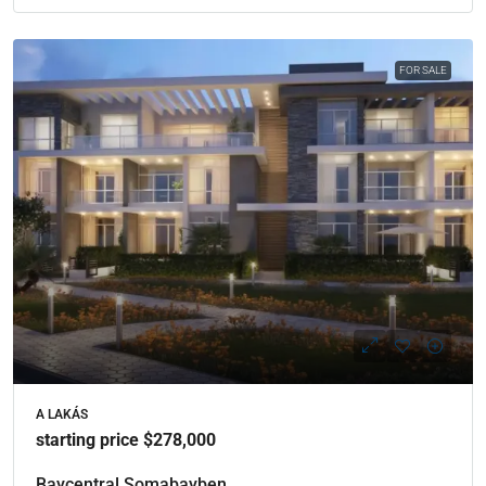
FOR SALE
A LAKÁS
starting price $278,000
Baycentral Somabayben