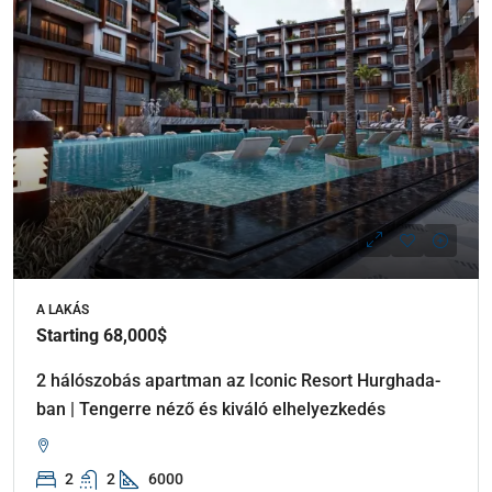
A LAKÁS
Starting 68,000$
2 hálószobás apartman az Iconic Resort Hurghada-
ban | Tengerre néző és kiváló elhelyezkedés
2
2
6000