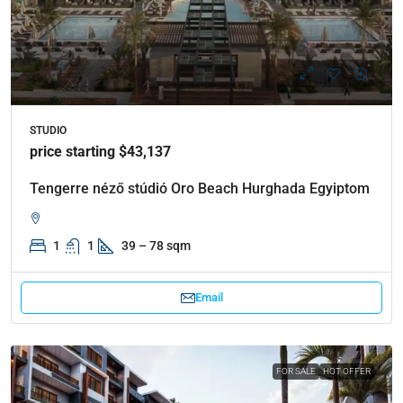
STUDIO
price starting $43,137
Tengerre néző stúdió Oro Beach Hurghada Egyiptom
1
1
39 – 78 sqm
Email
FOR SALE
HOT OFFER