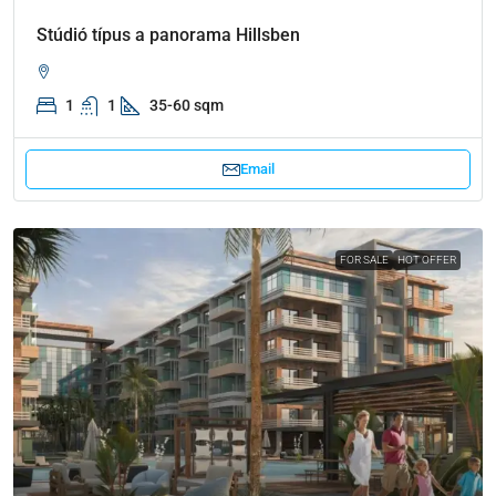
Stúdió típus a panorama Hillsben
1
1
35-60 sqm
Email
FOR SALE
HOT OFFER