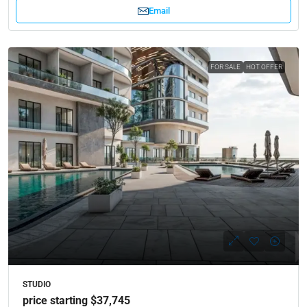
Email
FOR SALE
HOT OFFER
STUDIO
price starting $37,745