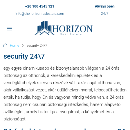
+20 100 4545 121
Always open
info@thehorizonrealestate.com
24/7
Home
security 24\7
security 24\7
egy egyre dinamikusabb és bizonytalanabb világban a 24 órás
biztonság az otthonok, a kereskedelmi épületek és a
vendéglátóhelyek szerves részévé vált. akár saját otthona van,
akár vállalkozást vezet, akár üdülőhelyen nyaral, felbecsülhetetlen
érték, ha tudja, hogy Ön és vagyona mindig védve van. a 24 órás
biztonság nem csupán biztonsági intézkedés, hanem alapvető
szükséglet, amely biztosítja a nyugalmat, a kényelmet és a
biztonságot