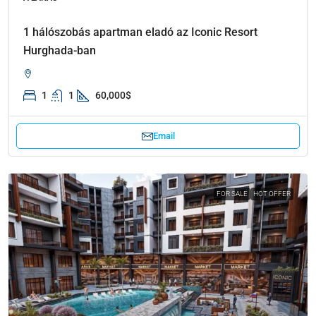
1 hálószobás apartman eladó az Iconic Resort
Hurghada-ban
1
1
60,000$
Email
FOR SALE
HOT OFFER