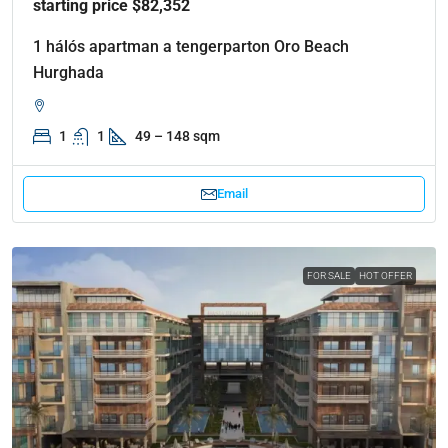
starting price $82,352
1 hálós apartman a tengerparton Oro Beach
Hurghada
1
1
49 – 148 sqm
Email
FOR SALE
HOT OFFER