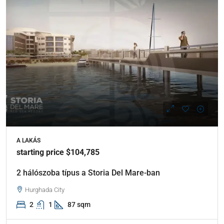
A LAKÁS
starting price $104,785
2 hálószoba típus a Storia Del Mare-ban
Hurghada City
2
1
87 sqm