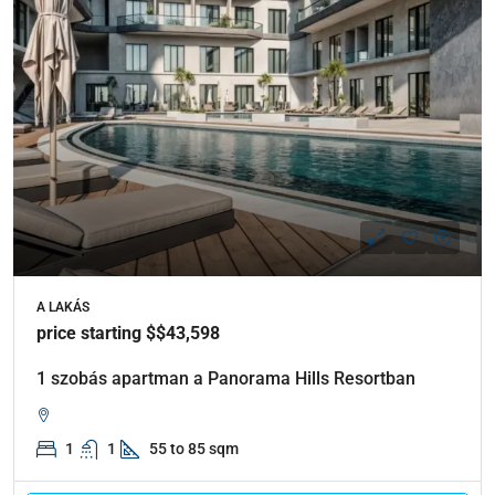
A LAKÁS
price starting $$43,598
1 szobás apartman a Panorama Hills Resortban
1
1
55 to 85 sqm