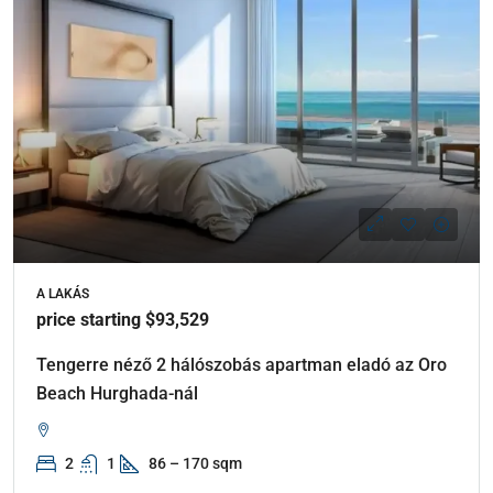
A LAKÁS
price starting $93,529
Tengerre néző 2 hálószobás apartman eladó az Oro
Beach Hurghada-nál
2
1
86 – 170 sqm