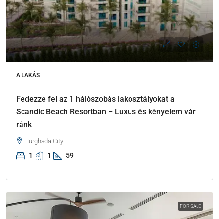
A LAKÁS
Fedezze fel az 1 hálószobás lakosztályokat a
Scandic Beach Resortban – Luxus és kényelem vár
ránk
Hurghada City
1
1
59
FOR SALE