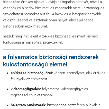
biztosítása értékes ajánlat. Javítja az ingatlan hírnevét, növeli a
vásárlók és a bérlők bizalmát, és magasabb szintű biztonsági és
szolgáltatási normákat állít fel. A lakók és a látogatók nagyobb
valószínűséggel választanak olyan helyet, ahol éjjel-nappal
biztonságban érzik magukat.
nézzük meg, mit jelent a 24/7-es biztonság, és miért kiemelt
fontosságú a mai építési projekteknél.
a folyamatos biztonsági rendszerek
kulcsfontosságú elemei
építkezés biztonsági őrei:
képzett személyzet, akik őrzik és
felügyelik az építkezést
videómegfigyelés:
folyamatos videómegfigyelés
rögzítéssel és lejátszással
beléptető rendszerek:
biztonságos hozzáférés a lakók, a