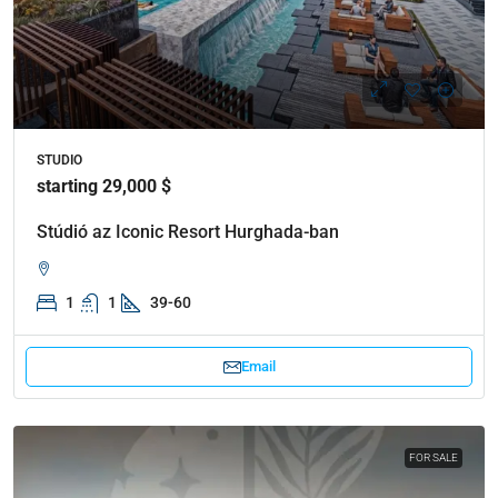
STUDIO
starting 29,000 $
Stúdió az Iconic Resort Hurghada-ban
1
1
39-60
Email
FOR SALE