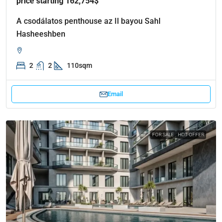
price starting 162,754$
A csodálatos penthouse az Il bayou Sahl
Hasheeshben
2
2
110sqm
Email
FOR SALE
HOT OFFER