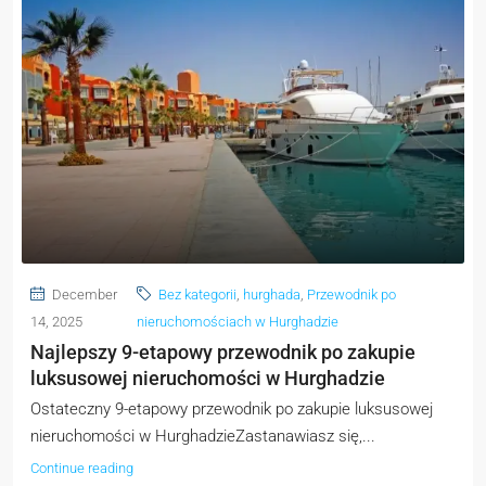
December
Bez kategorii
,
hurghada
,
Przewodnik po
14, 2025
nieruchomościach w Hurghadzie
Najlepszy 9-etapowy przewodnik po zakupie
luksusowej nieruchomości w Hurghadzie
Ostateczny 9-etapowy przewodnik po zakupie luksusowej
nieruchomości w HurghadzieZastanawiasz się,...
Continue reading