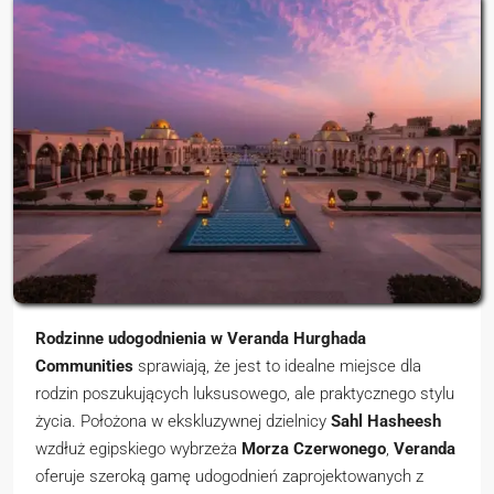
Rodzinne udogodnienia w Veranda Hurghada
Communities
sprawiają, że jest to idealne miejsce dla
rodzin poszukujących luksusowego, ale praktycznego stylu
życia. Położona w ekskluzywnej dzielnicy
Sahl Hasheesh
wzdłuż egipskiego wybrzeża
Morza Czerwonego
,
Veranda
oferuje szeroką gamę udogodnień zaprojektowanych z