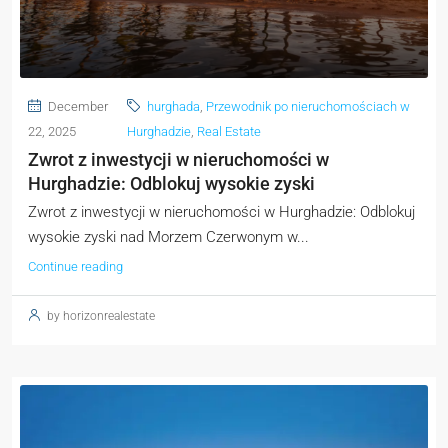
December
hurghada
,
Przewodnik po nieruchomościach w
22, 2025
Hurghadzie
,
Real Estate
Zwrot z inwestycji w nieruchomości w
Hurghadzie: Odblokuj wysokie zyski
Zwrot z inwestycji w nieruchomości w Hurghadzie: Odblokuj
wysokie zyski nad Morzem Czerwonym w...
Continue reading
by horizonrealestate