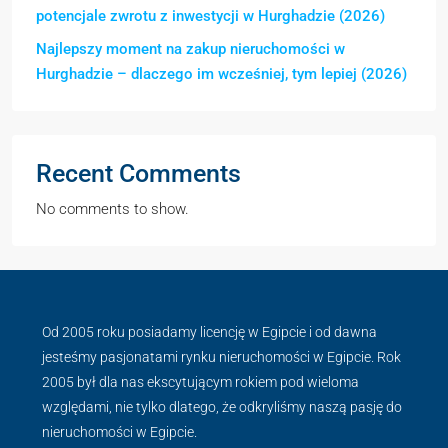
potencjale zwrotu z inwestycji w Hurghadzie (2026)
Najlepszy moment na zakup nieruchomości w
Hurghadzie – dlaczego im wcześniej, tym lepiej (2026)
Recent Comments
No comments to show.
Od 2005 roku posiadamy licencję w Egipcie i od dawna
jesteśmy pasjonatami rynku nieruchomości w Egipcie. Rok
2005 był dla nas ekscytującym rokiem pod wieloma
względami, nie tylko dlatego, że odkryliśmy naszą pasję do
nieruchomości w Egipcie.