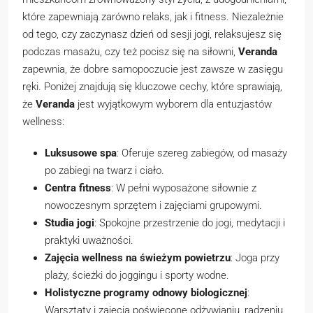
które zapewniają zarówno relaks, jak i fitness. Niezależnie
od tego, czy zaczynasz dzień od sesji jogi, relaksujesz się
podczas masażu, czy też pocisz się na siłowni,
Veranda
zapewnia, że dobre samopoczucie jest zawsze w zasięgu
ręki. Poniżej znajdują się kluczowe cechy, które sprawiają,
że
Veranda
jest wyjątkowym wyborem dla entuzjastów
wellness:
Luksusowe spa
: Oferuje szereg zabiegów, od masaży
po zabiegi na twarz i ciało.
Centra fitness
: W pełni wyposażone siłownie z
nowoczesnym sprzętem i zajęciami grupowymi.
Studia jogi
: Spokojne przestrzenie do jogi, medytacji i
praktyki uważności.
Zajęcia wellness na świeżym powietrzu
: Joga przy
plaży, ścieżki do joggingu i sporty wodne.
Holistyczne programy odnowy biologicznej
:
Warsztaty i zajęcia poświęcone odżywianiu, radzeniu