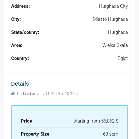
Address:
Hurghada City
City:
Miasto Hurghada
State/county:
Hurghada
Area:
Wielka Skała
Country:
Egipt
Details
Updated on July 11, 2025 at 10:22 am
Price
starting from 56,862 $
Property Size
63 sqm