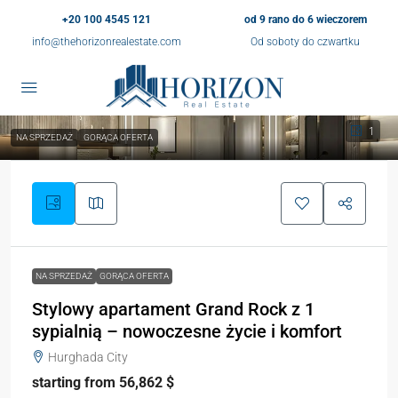
+20 100 4545 121
od 9 rano do 6 wieczorem
info@thehorizonrealestate.com
Od soboty do czwartku
1
NA SPRZEDAŻ
GORĄCA OFERTA
NA SPRZEDAŻ
GORĄCA OFERTA
Stylowy apartament Grand Rock z 1
sypialnią – nowoczesne życie i komfort
Hurghada City
starting from 56,862 $