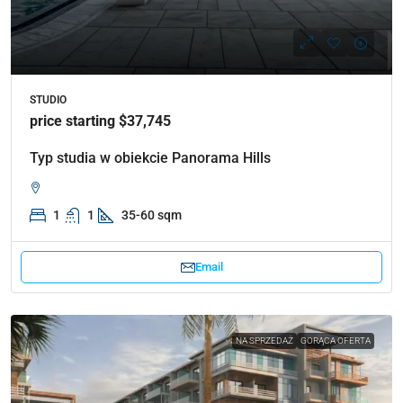
STUDIO
price starting $37,745
Typ studia w obiekcie Panorama Hills
1
1
35-60 sqm
Email
NA SPRZEDAŻ
GORĄCA OFERTA