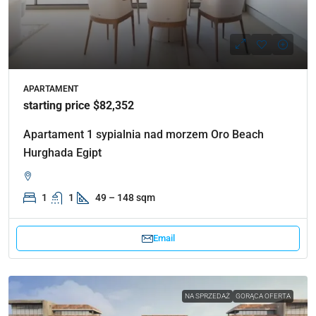
APARTAMENT
starting price $82,352
Apartament 1 sypialnia nad morzem Oro Beach
Hurghada Egipt
1
1
49 – 148 sqm
Email
NA SPRZEDAŻ
GORĄCA OFERTA