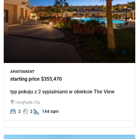
APARTAMENT
starting price $355,470
typ pokoju z 2 sypialniami w obiekcie The View
Hurghada City
2
2
144 sqm