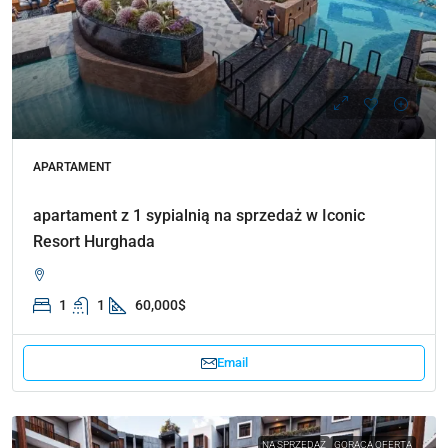
APARTAMENT
apartament z 1 sypialnią na sprzedaż w Iconic
Resort Hurghada
1
1
60,000$
Email
NA SPRZEDAŻ
GORĄCA OFERTA