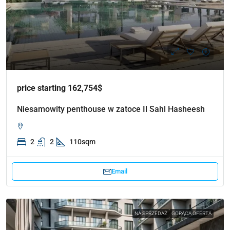
price starting 162,754$
Niesamowity penthouse w zatoce Il Sahl Hasheesh
2
2
110sqm
Email
NA SPRZEDAŻ
GORĄCA OFERTA