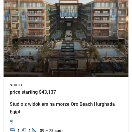
STUDIO
price starting $43,137
Studio z widokiem na morze Oro Beach Hurghada
Egipt
1
1
39 – 78 sqm