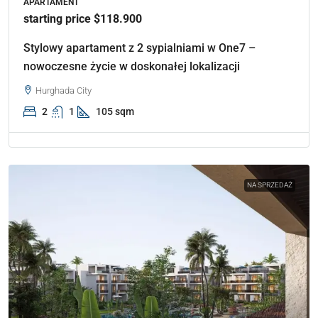
APARTAMENT
starting price $118.900
Stylowy apartament z 2 sypialniami w One7 –
nowoczesne życie w doskonałej lokalizacji
Hurghada City
2
1
105 sqm
NA SPRZEDAŻ