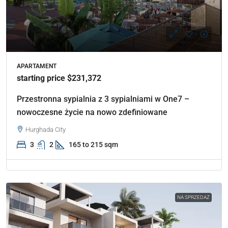
APARTAMENT
starting price $231,372
Przestronna sypialnia z 3 sypialniami w One7 –
nowoczesne życie na nowo zdefiniowane
Hurghada City
3
2
165 to 215 sqm
NA SPRZEDAŻ