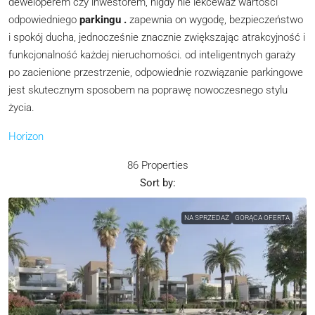
deweloperem czy inwestorem, nigdy nie lekceważ wartości
odpowiedniego
parkingu
.
zapewnia on wygodę, bezpieczeństwo
i spokój ducha, jednocześnie znacznie zwiększając atrakcyjność i
funkcjonalność każdej nieruchomości. od inteligentnych garaży
po zacienione przestrzenie, odpowiednie rozwiązanie parkingowe
jest skutecznym sposobem na poprawę nowoczesnego stylu
życia.
Horizon
86 Properties
Sort by:
NA SPRZEDAŻ
GORĄCA OFERTA