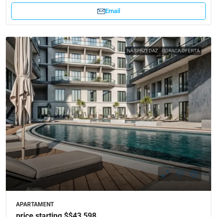
Email
NA SPRZEDAŻ
GORĄCA OFERTA
APARTAMENT
price starting $$43,598