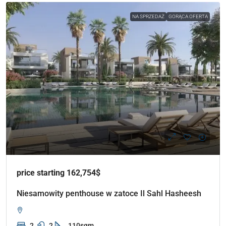
NA SPRZEDAŻ
GORĄCA OFERTA
price starting 162,754$
Niesamowity penthouse w zatoce Il Sahl Hasheesh
2
2
110sqm