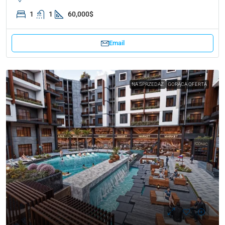
1
1
60,000$
Email
NA SPRZEDAŻ
GORĄCA OFERTA