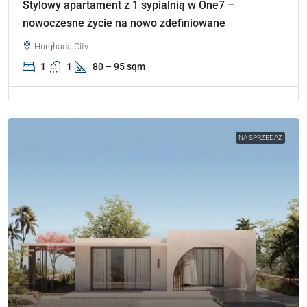
Stylowy apartament z 1 sypialnią w One7 –
nowoczesne życie na nowo zdefiniowane
Hurghada City
1
1
80 – 95 sqm
NA SPRZEDAŻ