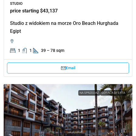
STUDIO
price starting $43,137
Studio z widokiem na morze Oro Beach Hurghada
Egipt
1
1
39 – 78 sqm
Email
NA SPRZEDAŻ
GORĄCA OFERTA