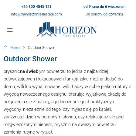
+20 100 4545 121
od 9 rano do 6 wieczorem
info@thehorizonrealestate.com
Od soboty do czwartku
Home
Outdoor Shower
Outdoor Shower
prysznic
na śwież
ym powietrzu to jedna z najbardziej
odświeżających i luksusowych funkcji, jakie można dodać do
domu, willi lub wynajmowanej willi. Łączy w sobie piękno natury z
wygodą nowoczesnego designu, oferując wyjątkową okazję do
połączenia się z naturą, a jednocześnie jest praktyczny i
wygodny. niezależnie od tego, czy myjesz się po kąpieli,
zaczynasz dzień w porannym słońcu, czy relaksujesz się pod
rozgwieżdżonym niebem, prysznic na świeżym powietrzu
zamienia rutynę w rytuał.