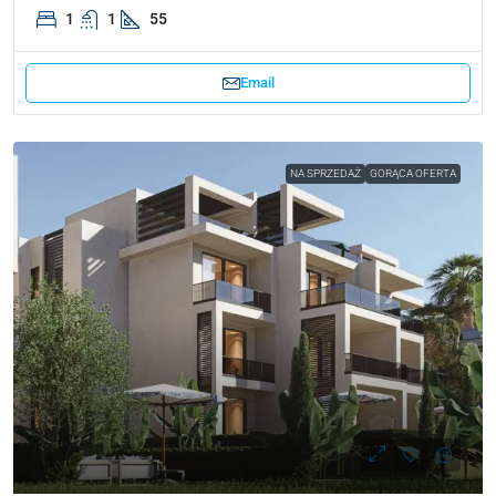
1
1
55
Email
NA SPRZEDAŻ
GORĄCA OFERTA