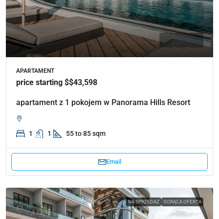
APARTAMENT
price starting $$43,598
apartament z 1 pokojem w Panorama Hills Resort
1
1
55 to 85 sqm
Email
NA SPRZEDAŻ
GORĄCA OFERTA