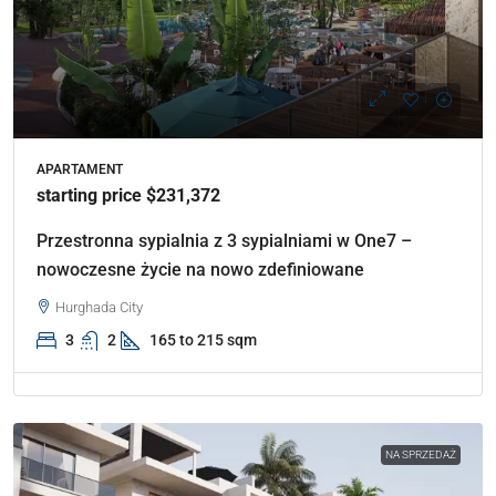
APARTAMENT
starting price $231,372
Przestronna sypialnia z 3 sypialniami w One7 –
nowoczesne życie na nowo zdefiniowane
Hurghada City
3
2
165 to 215 sqm
NA SPRZEDAŻ