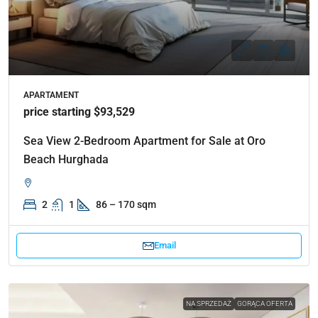
APARTAMENT
price starting $93,529
Sea View 2-Bedroom Apartment for Sale at Oro
Beach Hurghada
2
1
86 – 170 sqm
Email
NA SPRZEDAŻ
GORĄCA OFERTA