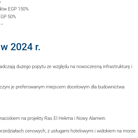
%
rdów EGP 150%
 EGP 50%
 –
w 2024 r.
iadczają dużego popytu ze względu na nowoczesną infrastrukturę i
 co czyni je preferowanym miejscem docelowym dla budownictwa
aciskiem na projekty Ras El Hekma i Nowy Alamein.
przedziałach cenowych, z usługami hotelowymi i widokiem na morze.