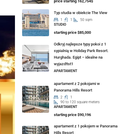
price starting 162,754$
Typ studia w obiekcie The View
1
1
50 sqm
STUDIO
starting price $85,000
Odkryj najlepsze typy pokoi z 1
sypialnią w Holiday Park Resort.
Hurghada. Egipt – idealne na
wyjazd!tst1
APARTAMENT
apartament z 2 pokojami w
Panorama Hills Resort
2
1
90 to 120 square meters
APARTAMENT
starting price $90,196
apartament z 1 pokojem w Panorama
Hills Resort