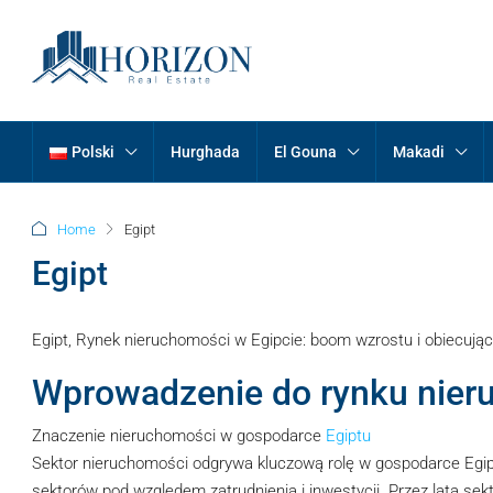
Polski
Hurghada
El Gouna
Makadi
Home
Egipt
Egipt
Egipt, Rynek nieruchomości w Egipcie: boom wzrostu i obiecują
Wprowadzenie do rynku nier
Znaczenie nieruchomości w gospodarce
Egiptu
Sektor nieruchomości odgrywa kluczową rolę w gospodarce Egip
sektorów pod względem zatrudnienia i inwestycji. Przez lata se