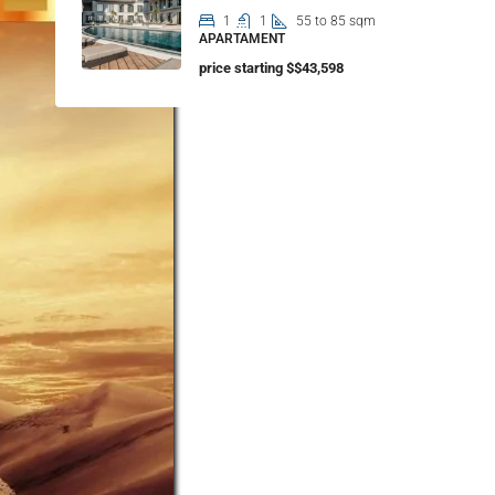
1
1
55 to 85 sqm
APARTAMENT
price starting $$43,598