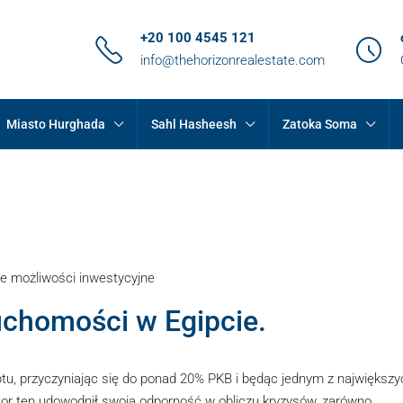
+20 100 4545 121
info@thehorizonrealestate.com
Miasto Hurghada
Sahl Hasheesh
Zatoka Soma
ce możliwości inwestycyjne
uchomości w Egipcie.
tu, przyczyniając się do ponad 20% PKB i będąc jednym z największy
ktor ten udowodnił swoją odporność w obliczu kryzysów, zarówno