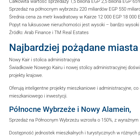
Całkowita wartość sprzedaży 1,5 biliona EGP 2,5 biliona EGP 65
Sprzedaż na północnym wybrzeżu 220 miliardów EGP 550 milia
Średnia cena za metr kwadratowy w Kairze 12 000 EGP 18 000
Popyt na luksusowe nieruchomości jest wysoki – bardzo wysoki
Źródło: Arab Finance i TM Real Estates
Najbardziej pożądane miasta 
Nowy Kair i stolica administracyjna
Świadkowie Nowego Kairu i nowej stolicy administracyjnej dośw
projekty krajowe.
Oferują inteligentne projekty mieszkaniowe i administracyjne,
mieszkaniowego i inwestycji.
Północne Wybrzeże i Nowy Alamein,
Sprzedaż na Północnym Wybrzeżu wzrosła o 150%, z wyraźnym n
Dostępność jednostek mieszkalnych i turystycznych w różnych 