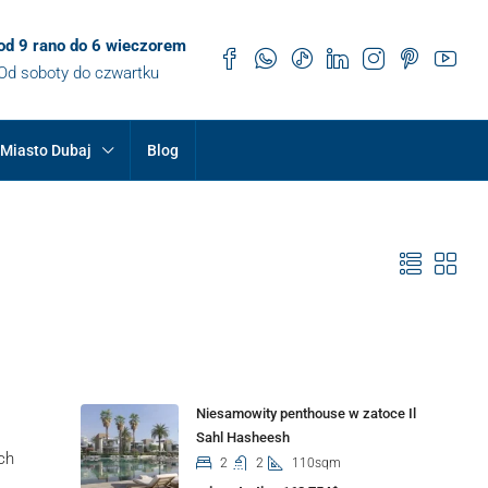
od 9 rano do 6 wieczorem
Od soboty do czwartku
Miasto Dubaj
Blog
Properties
Niesamowity penthouse w zatoce Il
Sahl Hasheesh
ch
2
2
110sqm