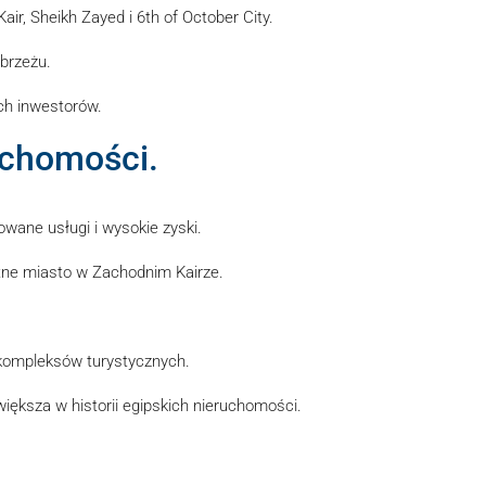
ir, Sheikh Zayed i 6th of October City.
brzeżu.
ch inwestorów.
uchomości.
owane usługi i wysokie zyski.
entne miasto w Zachodnim Kairze.
 kompleksów turystycznych.
iększa w historii egipskich nieruchomości.