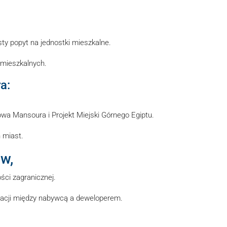
ty popyt na jednostki mieszkalne.
 mieszkalnych.
a:
owa Mansoura i Projekt Miejski Górnego Egiptu.
 miast.
w,
ści zagranicznej.
elacji między nabywcą a deweloperem.