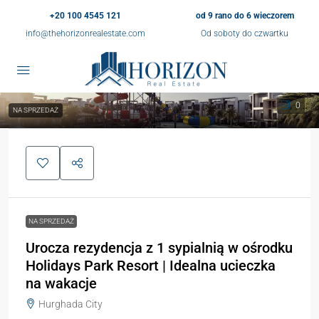
+20 100 4545 121
od 9 rano do 6 wieczorem
info@thehorizonrealestate.com
Od soboty do czwartku
0
NA SPRZEDAŻ
NA SPRZEDAŻ
Urocza rezydencja z 1 sypialnią w ośrodku
Holidays Park Resort | Idealna ucieczka
na wakacje
Hurghada City