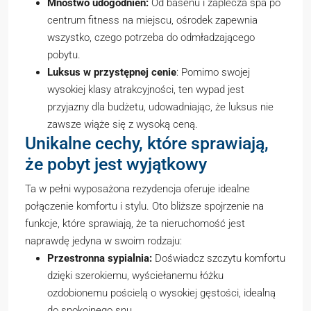
Mnóstwo udogodnień:
Od basenu i zaplecza spa po
centrum fitness na miejscu, ośrodek zapewnia
wszystko, czego potrzeba do odmładzającego
pobytu.
Luksus w przystępnej cenie
: Pomimo swojej
wysokiej klasy atrakcyjności, ten wypad jest
przyjazny dla budżetu, udowadniając, że luksus nie
zawsze wiąże się z wysoką ceną.
Unikalne cechy, które sprawiają,
że pobyt jest wyjątkowy
Ta w pełni wyposażona rezydencja oferuje idealne
połączenie komfortu i stylu. Oto bliższe spojrzenie na
funkcje, które sprawiają, że ta nieruchomość jest
naprawdę jedyna w swoim rodzaju:
Przestronna sypialnia:
Doświadcz szczytu komfortu
dzięki szerokiemu, wyściełanemu łóżku
ozdobionemu pościelą o wysokiej gęstości, idealną
do spokojnego snu.