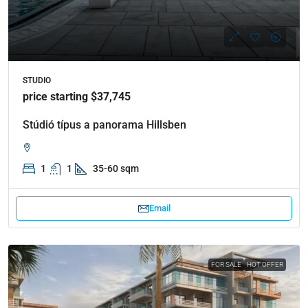
STUDIO
price starting $37,745
Stúdió típus a panorama Hillsben
1
1
35-60 sqm
Email
FOR SALE
HOT OFFER