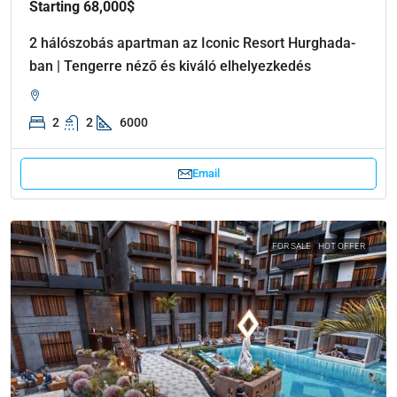
Starting 68,000$
2 hálószobás apartman az Iconic Resort Hurghada-
ban | Tengerre néző és kiváló elhelyezkedés
2
2
6000
Email
FOR SALE
HOT OFFER