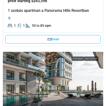
price starting $$43,598
1 szobás apartman a Panorama Hills Resortban
1
1
55 to 85 sqm
Email
FOR SALE
HOT OFFER