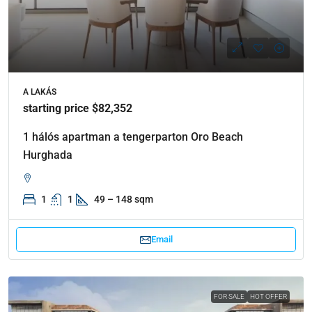
A LAKÁS
starting price $82,352
1 hálós apartman a tengerparton Oro Beach
Hurghada
1
1
49 – 148 sqm
Email
FOR SALE
HOT OFFER