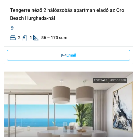
Tengerre néző 2 hálószobás apartman eladó az Oro
Beach Hurghada-nál
2
1
86 – 170 sqm
Email
FOR SALE
HOT OFFER