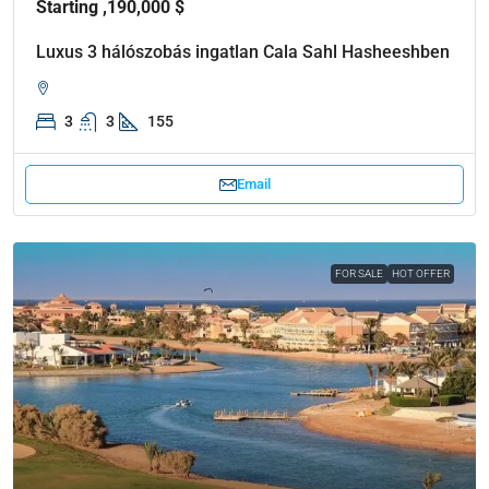
Starting ,190,000 $
Luxus 3 hálószobás ingatlan Cala Sahl Hasheeshben
3
3
155
Email
FOR SALE
HOT OFFER