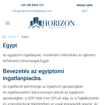
+20 100 4545 121
Always open
info@thehorizonrealestate.com
24/7
Home
Egypt
Egypt
Az egyiptomi ingatlanpiac: növekedési fellendülés és ígéretes
befektetési lehetőségek,Egypt
Bevezetés az egyiptomi
ingatlanpiacba.
Az ingatlanok jelentősége az egyiptomi gazdaságban
Az ingatlanszektor kulcsszerepet játszik az egyiptomi
gazdaságban, a GDP több mint 20%-át adja, és a foglalkoztatás
és a beruházások tekintetében az egyik legnagyobb ágazat. Az