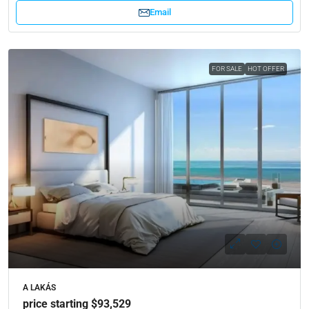
Email
FOR SALE
HOT OFFER
A LAKÁS
price starting $93,529