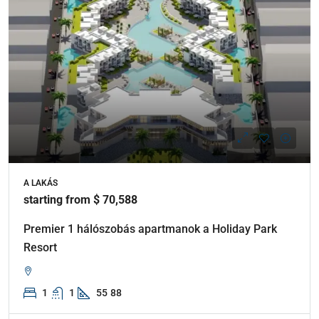
A LAKÁS
starting from $ 70,588
Premier 1 hálószobás apartmanok a Holiday Park
Resort
1
1
55
88