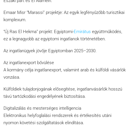
Északi part és El Alamein.
Emaar Misr “Marassi” projektje: Az egyik legfényűzőbb turisztikai
komplexum.
“Új Ras El Hekma” projekt: Egyiptomi-
Emirátus
együttműködés,
ez a legnagyobb az egyiptomi ingatlanok történetében.
Az ingatlanügyek jövője Egyiptomban 2025–2030.
Az ingatlanexport bővülése
A kormány célja ingatlanexport, valamint arab és külföldi vásárlók
vonzása.
Külföldiek tulajdonjogának elősegítése, ingatlanvásárlók hosszú
távú tartózkodási engedélyének biztosítása.
Digitalizálás és mesterséges intelligencia
Elektronikus helyfoglalási rendszerek és értékesítés utáni
nyomon követési szolgáltatások elindítása.