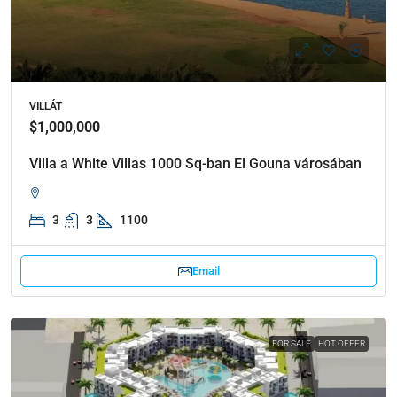
VILLÁT
$1,000,000
Villa a White Villas 1000 Sq-ban El Gouna városában
3
3
1100
Email
FOR SALE
HOT OFFER