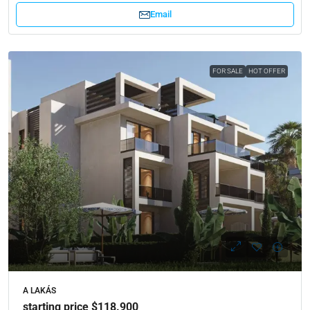
Email
FOR SALE
HOT OFFER
A LAKÁS
starting price $118.900