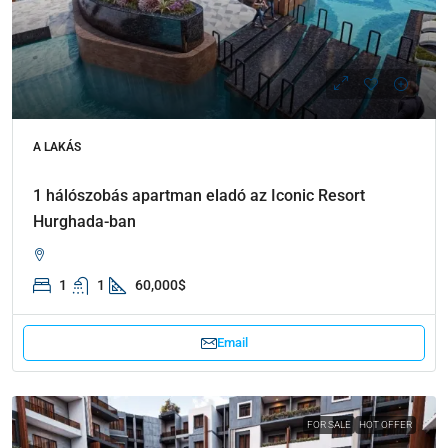
A LAKÁS
1 hálószobás apartman eladó az Iconic Resort
Hurghada-ban
1
1
60,000$
Email
FOR SALE
HOT OFFER