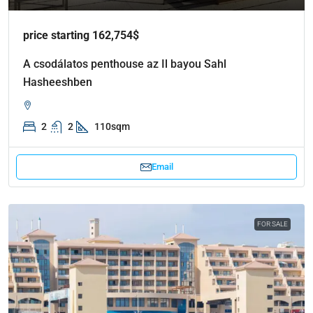
price starting 162,754$
A csodálatos penthouse az Il bayou Sahl
Hasheeshben
2
2
110sqm
Email
FOR SALE