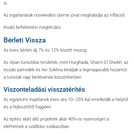
is.
Az ingatlanárak növekedési üteme jóval meghaladja az inflációt.
Kiváló befektetési megtérülés.
Bérleti Vissza
Az éves bérleti díj 7% és 12% között mozog.
Az olyan turisztikai területek, mint Hurghada, Sharm El Sheikh, az
északi partvidék és Ain Sokhna kínálják a legmagasabb hozamot
a turisták napi bérlésének köszönhetően.
Viszonteladási visszatérítés
Az egyiptomi ingatlanok éves ára 10–25%-kal emelkedik a helytől
és a fejlesztőtől függően.
Az építés alatt álló projektek akár 40%-os nyereséget is
elérhetnek a szállítási szakaszban.