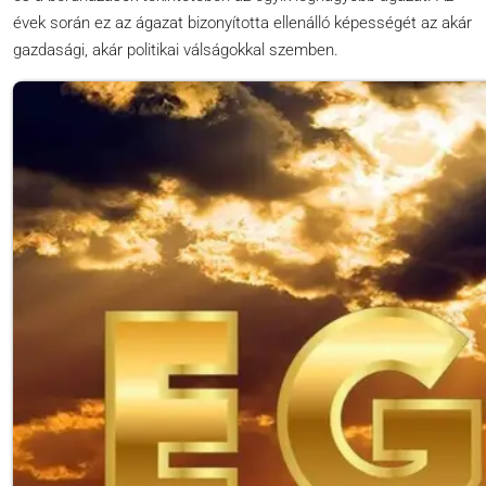
évek során ez az ágazat bizonyította ellenálló képességét az akár
gazdasági, akár politikai válságokkal szemben.