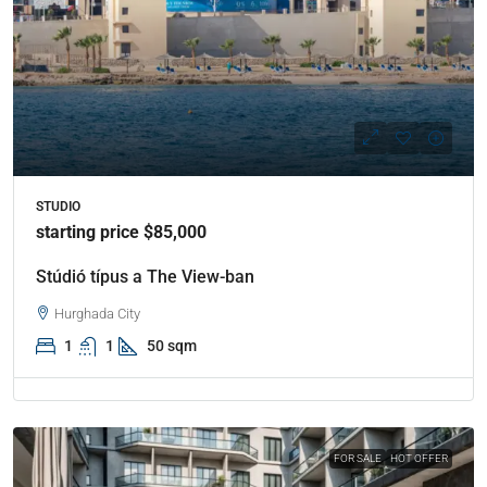
STUDIO
starting price $85,000
Stúdió típus a The View-ban
Hurghada City
1
1
50 sqm
FOR SALE
HOT OFFER