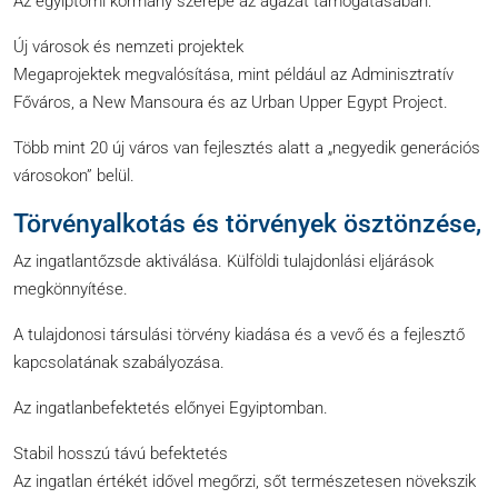
Az egyiptomi kormány szerepe az ágazat támogatásában:
Új városok és nemzeti projektek
Megaprojektek megvalósítása, mint például az Adminisztratív
Főváros, a New Mansoura és az Urban Upper Egypt Project.
Több mint 20 új város van fejlesztés alatt a „negyedik generációs
városokon” belül.
Törvényalkotás és törvények ösztönzése,
Az ingatlantőzsde aktiválása. Külföldi tulajdonlási eljárások
megkönnyítése.
A tulajdonosi társulási törvény kiadása és a vevő és a fejlesztő
kapcsolatának szabályozása.
Az ingatlanbefektetés előnyei Egyiptomban.
Stabil hosszú távú befektetés
Az ingatlan értékét idővel megőrzi, sőt természetesen növekszik