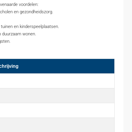
ëvenaarde voordelen:
 scholen en gezondheidszorg.
tuinen en kinderspeelplaatsen.
en duurzaam wonen.
gsten.
hrijving