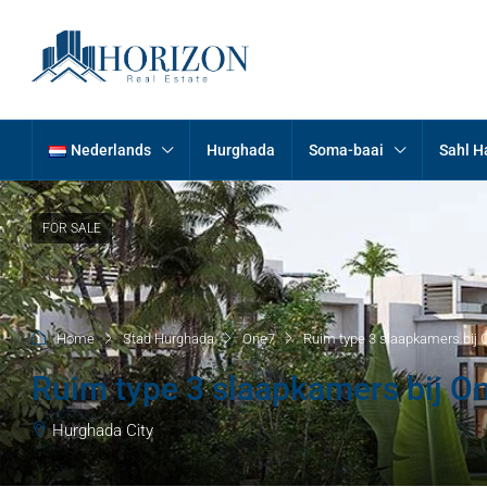
Nederlands
Hurghada
Soma-baai
Sahl 
FOR SALE
Home
Stad Hurghada
One7
Ruim type 3 slaapkamers bij 
Ruim type 3 slaapkamers bij O
Hurghada City