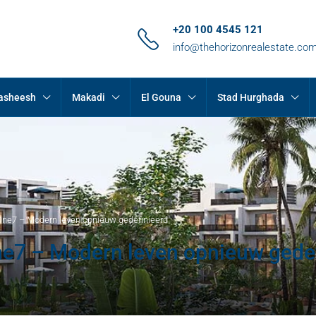
+20 100 4545 121
info@thehorizonrealestate.co
Hasheesh
Makadi
El Gouna
Stad Hurghada
One7 – Modern leven opnieuw gedefinieerd
ne7 – Modern leven opnieuw gede