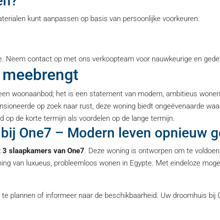
en?
aterialen kunt aanpassen op basis van persoonlijke voorkeuren.
ze. Neem contact op met ons verkoopteam voor nauwkeurige en gedetai
h meebrengt
een woonaanbod; het is een statement van modern, ambitieus wonen. O
nsioneerde op zoek naar rust, deze woning biedt ongeëvenaarde waa
p de korte termijn als voordelen op de lange termijn.
bij One7 – Modern leven opnieuw g
t 3 slaapkamers van One7
. Deze woning is ontworpen om te voldoe
ng van luxueus, probleemloos wonen in Egypte. Met eindeloze mogelij
 te plannen of informeer naar de beschikbaarheid. Uw droomhuis bi