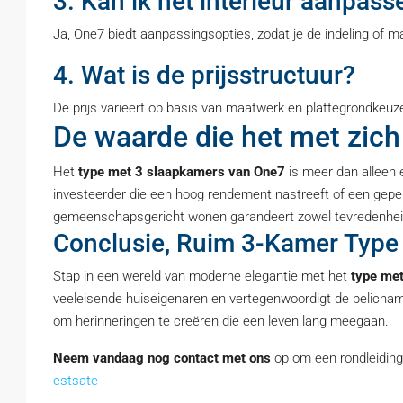
3. Kan ik het interieur aanpass
Ja, One7 biedt aanpassingsopties, zodat je de indeling of m
4. Wat is de prijsstructuur?
De prijs varieert op basis van maatwerk en plattegrondkeu
De waarde die het met zic
Het
type met 3 slaapkamers van One7
is meer dan alleen 
investeerder die een hoog rendement nastreeft of een gepe
gemeenschapsgericht wonen garandeert zowel tevredenheid o
Conclusie, Ruim 3-Kamer Type 
Stap in een wereld van moderne elegantie met het
type me
veeleisende huiseigenaren en vertegenwoordigt de belichami
om herinneringen te creëren die een leven lang meegaan.
Neem vandaag nog contact met ons
op om een rondleiding
estsate