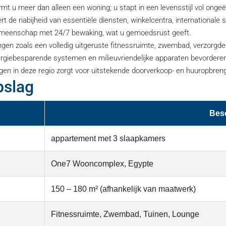
rmt u meer dan alleen een woning; u stapt in een levensstijl vol onge
t de nabijheid van essentiële diensten, winkelcentra, internationale
eenschap met 24/7 bewaking, wat u gemoedsrust geeft.
en zoals een volledig uitgeruste fitnessruimte, zwembad, verzorgde 
ergiebesparende systemen en milieuvriendelijke apparaten bevorder
en in deze regio zorgt voor uitstekende doorverkoop- en huuropbren
pslag
Besc
appartement met 3 slaapkamers
One7 Wooncomplex, Egypte
150 – 180 m² (afhankelijk van maatwerk)
Fitnessruimte, Zwembad, Tuinen, Lounge