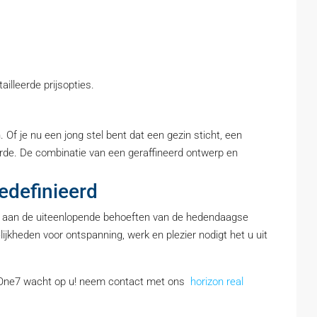
lleerde prijsopties.
f je nu een jong stel bent dat een gezin sticht, een
rde. De combinatie van een geraffineerd ontwerp en
edefinieerd
n aan de uiteenlopende behoeften van de hedendaagse
kheden voor ontspanning, werk en plezier nodigt het u uit
j One7 wacht op u! neem contact met ons
horizon real