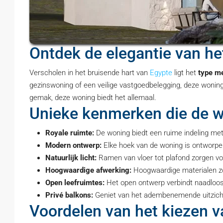
Ontdek de elegantie van he
Verscholen in het bruisende hart van
Egypte
ligt het
type m
gezinswoning of een veilige vastgoedbelegging, deze woning
gemak, deze woning biedt het allemaal.
Unieke kenmerken die de 
Royale ruimte:
De woning biedt een ruime indeling met 
Modern ontwerp:
Elke hoek van de woning is ontworpe
Natuurlijk licht:
Ramen van vloer tot plafond zorgen voor
Hoogwaardige afwerking:
Hoogwaardige materialen zo
Open leefruimtes:
Het open ontwerp verbindt naadloos
Privé balkons:
Geniet van het adembenemende uitzicht o
Voordelen van het kiezen 