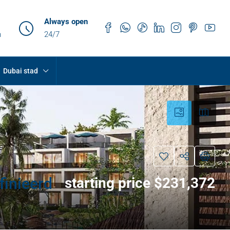
Always open
m
24/7
Dubai stad
finieerd
starting price $231,372