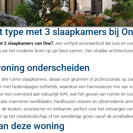
t type met 3 slaapkamers bij On
et 3 slaapkamers van One7
, een verfijnd woonaanbod dat luxe en c
 vat het moderne leven op zijn best samen. Van strakke architectoni
woning onderscheiden
drie ruime slaapkamers, ideaal voor gezinnen of professionals op zoe
n met hedendaagse esthetiek, waardoor een harmonieuze mix van vor
 een overvloed aan natuurlijk licht, wat het gevoel van ruimte en rus
als marmeren werkbladen, hardhouten vloeren en ultramoderne armat
 de keuken, woonkamer en eetkamer, perfect voor het ontvangen van 
p het stadslandschap of het weelderige groen vanaf de privébalkons 
van deze woning