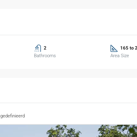
2
165 to 
Bathrooms
Area Size
gedefinieerd