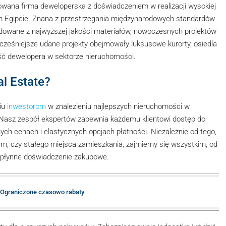
wana firma deweloperska z doświadczeniem w realizacji wysokiej
ym Egipcie. Znana z przestrzegania międzynarodowych standardów
udowane z najwyższej jakości materiałów, nowoczesnych projektów
cześniejsze udane projekty obejmowały luksusowe kurorty, osiedla
ść dewelopera w sektorze nieruchomości.
l Estate?
iu
inwestorom
w znalezieniu najlepszych nieruchomości w
. Nasz zespół ekspertów zapewnia każdemu klientowi dostęp do
ch cenach i elastycznych opcjach płatności. Niezależnie od tego,
, czy stałego miejsca zamieszkania, zajmiemy się wszystkim, od
 płynne doświadczenie zakupowe.
 Ograniczone czasowo rabaty