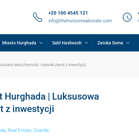
+20 100 4545 121
info@thehorizonrealestate.com
Miasto Hurghada
Sahl Hasheesh
Zatoka Soma
susowa nieruchomość i wysoki zwrot z inwestycji
t Hurghada | Luksusowa
 z inwestycji
ada
,
Real Estate
,
Scandic