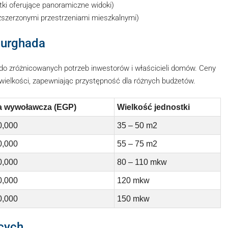
ki oferujące panoramiczne widoki)
zszerzonymi przestrzeniami mieszkalnymi)
Hurghada
do zróżnicowanych potrzeb inwestorów i właścicieli domów. Ceny
i wielkości, zapewniając przystępność dla różnych budżetów.
 wywoławcza (EGP)
Wielkość jednostki
0,000
35 – 50 m2
0,000
55 – 75 m2
0,000
80 – 110 mkw
0,000
120 mkw
0,000
150 mkw
ących