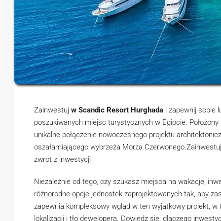
Zainwestuj
w Scandic Resort Hurghada
i zapewnij sobie 
poszukiwanych miejsc turystycznych w Egipcie. Położony 
unikalne połączenie nowoczesnego projektu architektoniczn
oszałamiającego wybrzeża Morza Czerwonego.Zainwestuj
zwrot z inwestycji
Niezależnie od tego, czy szukasz miejsca na wakacje, inw
różnorodne opcje jednostek zaprojektowanych tak, aby zas
zapewnia kompleksowy wgląd w ten wyjątkowy projekt, w ty
lokalizacji i tło dewelopera. Dowiedz się, dlaczego inwes