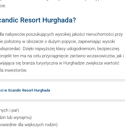
cie.
candic Resort Hurghada?
dla nabywców poszukujących wysokiej jakości nieruchomości przy
nie położony w obszarze o dużym popycie, zapewniając wysoki
b odsprzedać. Dzięki najwyższej klasy udogodnieniom, bezpiecznej
projekt ten ma na celu przyciągnięcie zarówno wczasowiczów, jak i
wijająca się branża turystyczna w Hurghadzie zwiększa wartość
la inwestorów.
ci w Scandic Resort Hurghada
nych i par)
dzin lub wynajmu)
owiednie dla większych rodzin)