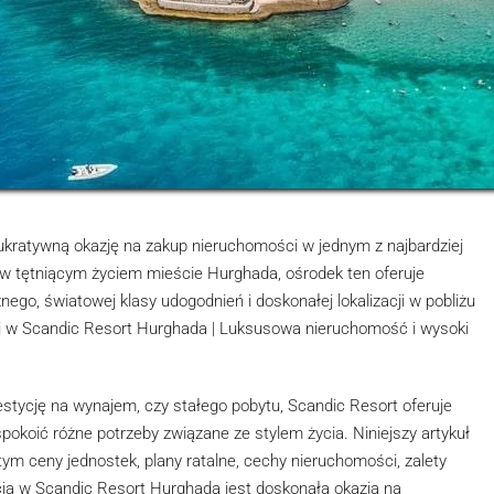
lukratywną okazję na zakup nieruchomości w jednym z najbardziej
w tętniącym życiem mieście Hurghada, ośrodek ten oferuje
ego, światowej klasy udogodnień i doskonałej lokalizacji w pobliżu
 w Scandic Resort Hurghada | Luksusowa nieruchomość i wysoki
estycję na wynajem, czy stałego pobytu, Scandic Resort oferuje
pokoić różne potrzeby związane ze stylem życia. Niniejszy artykuł
m ceny jednostek, plany ratalne, cechy nieruchomości, zalety
tycja w Scandic Resort Hurghada jest doskonałą okazją na