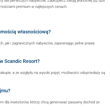
ty dla pierwszych nabywców. Zabezpiecz swoją jednostkę już dziś
homościami premium w najlepszych cenach.
homością własnościową?
ch, jak i zagranicznych nabywców, zapewniając pełne prawa
w Scandic Resort?
kupie, a ze względu na wysoki popyt, możliwości odsprzedaży są
ajmu?
em dla inwestorów, którzy chcą generować pasywny dochód ze