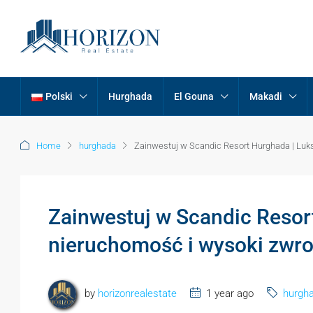
Polski
Hurghada
El Gouna
Makadi
Home
hurghada
Zainwestuj w Scandic Resort Hurghada | Luk
Zainwestuj w Scandic Resor
nieruchomość i wysoki zwrot
by
horizonrealestate
1 year ago
hurgh