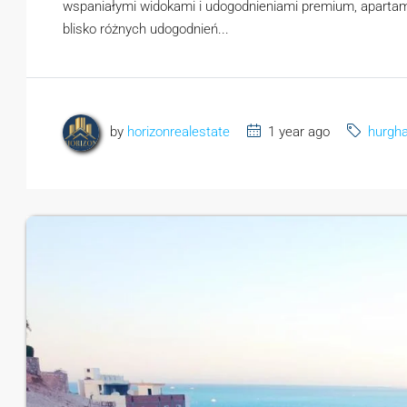
wspaniałymi widokami i udogodnieniami premium, apartam
blisko różnych udogodnień...
by
horizonrealestate
1 year ago
hurgh