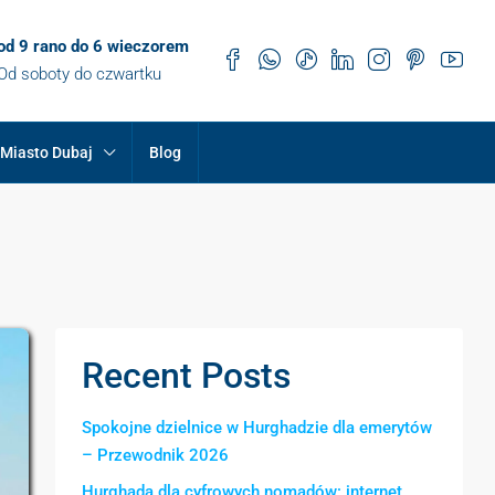
od 9 rano do 6 wieczorem
Od soboty do czwartku
Miasto Dubaj
Blog
Recent Posts
Spokojne dzielnice w Hurghadzie dla emerytów
– Przewodnik 2026
Hurghada dla cyfrowych nomadów: internet,