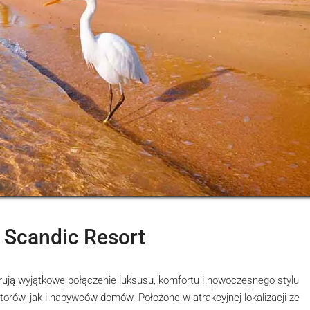
 Scandic Resort
rują wyjątkowe połączenie luksusu, komfortu i nowoczesnego stylu
orów, jak i nabywców domów. Położone w atrakcyjnej lokalizacji ze