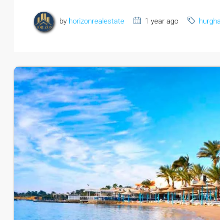
by
horizonrealestate
1 year ago
hurgh