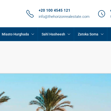
+20 100 4545 121
info@thehorizonrealestate.com
Miasto Hurghada
Sahl Hasheesh
Zatoka Soma