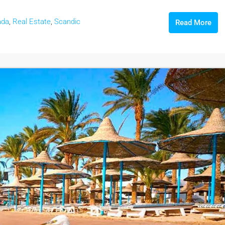
ada
,
Real Estate
,
Scandic
Read More