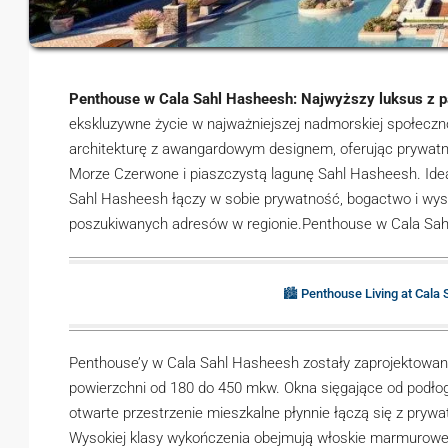
Penthouse w Cala Sahl Hasheesh: Najwyższy luksus z
ekskluzywne życie w najważniejszej nadmorskiej społeczn
architekturę z awangardowym designem, oferując prywatne
Morze Czerwone i piaszczystą lagunę Sahl Hasheesh. Id
Sahl Hasheesh łączy w sobie prywatność, bogactwo i wysok
poszukiwanych adresów w regionie.Penthouse w Cala Sa
🏙️ Penthouse Living at Cal
Penthouse’y w Cala Sahl Hasheesh zostały zaprojektowane 
powierzchni od 180 do 450 mkw. Okna sięgające od podłogi
otwarte przestrzenie mieszkalne płynnie łączą się z prywa
Wysokiej klasy wykończenia obejmują włoskie marmurowe 