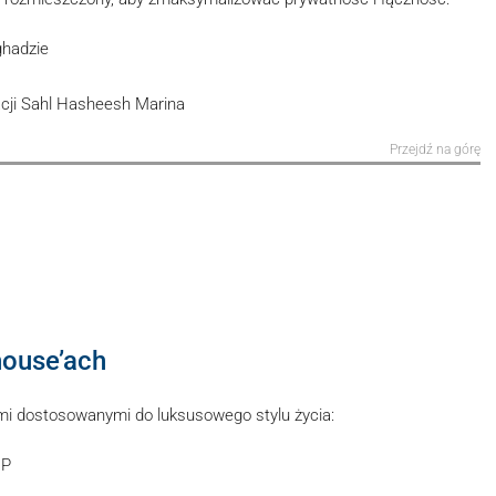
ghadzie
cji Sahl Hasheesh Marina
Przejdź na górę
house’ach
mi dostosowanymi do luksusowego stylu życia:
IP