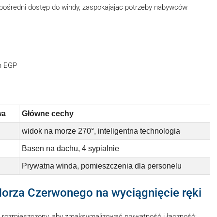
zpośredni dostęp do windy, zaspokajając potrzeby nabywców
n EGP
wa
Główne cechy
widok na morze 270°, inteligentna technologia
Basen na dachu, 4 sypialnie
Prywatna winda, pomieszczenia dla personelu
Morza Czerwonego na wyciągnięcie ręki
ie rozmieszczony, aby zmaksymalizować prywatność i łączność: