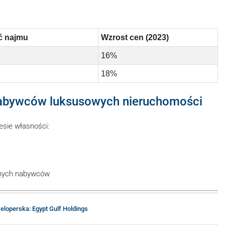
ć najmu
Wzrost cen (2023)
16%
18%
 nabywców luksusowych nieruchomości
esie własności:
żnych nabywców
eloperska: Egypt Gulf Holdings