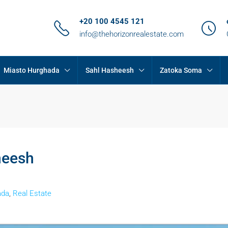
+20 100 4545 121
info@thehorizonrealestate.com
Miasto Hurghada
Sahl Hasheesh
Zatoka Soma
heesh
ada
,
Real Estate