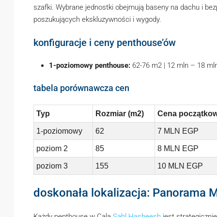
szafki. Wybrane jednostki obejmują baseny na dachu i be
poszukujących ekskluzywności i wygody.
konfiguracje i ceny penthouse’ów
1-poziomowy penthouse:
62-76 m2 | 12 mln – 18 ml
tabela porównawcza cen
Typ
Rozmiar (m2)
Cena początko
1-poziomowy
62
7 MLN EGP
poziom 2
85
8 MLN EGP
poziom 3
155
10 MLN EGP
doskonała lokalizacja: Panorama 
Każdy penthouse w Cala
Sahl Hasheesh
jest strategiczn