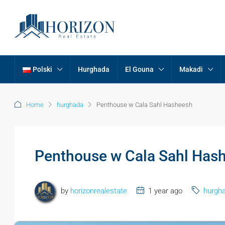
Polski
Hurghada
El Gouna
Makadi
Home
hurghada
Penthouse w Cala Sahl Hasheesh
Penthouse w Cala Sahl Has
by
horizonrealestate
1 year ago
hurgh