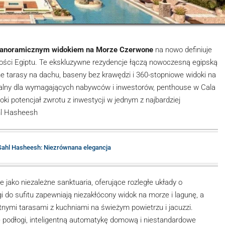
 panoramicznym widokiem na Morze Czerwone
na nowo definiuje
ości Egiptu. Te ekskluzywne rezydencje łączą nowoczesną egipską
 tarasy na dachu, baseny bez krawędzi i 360-stopniowe widoki na
ealny dla wymagających nabywców i inwestorów, penthouse w Cala
i potencjał zwrotu z inwestycji w jednym z najbardziej
hl Hasheesh
a Sahl Hasheesh: Niezrównana elegancja
jako niezależne sanktuaria, oferujące rozległe układy o
 do sufitu zapewniają niezakłócony widok na morze i lagunę, a
tnymi tarasami z kuchniami na świeżym powietrzu i jacuzzi.
podłogi, inteligentną automatykę domową i niestandardowe