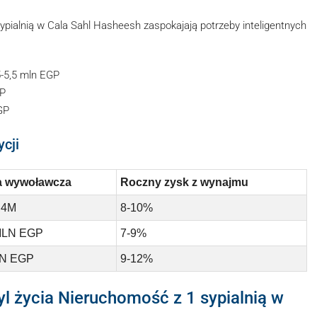
ypialnią w Cala Sahl Hasheesh zaspokajają potrzeby inteligentnych
5-5,5 mln EGP
GP
GP
cji
 wywoławcza
Roczny zysk z wynajmu
 4M
8-10%
MLN EGP
7-9%
LN EGP
9-12%
tyl życia Nieruchomość z 1 sypialnią w