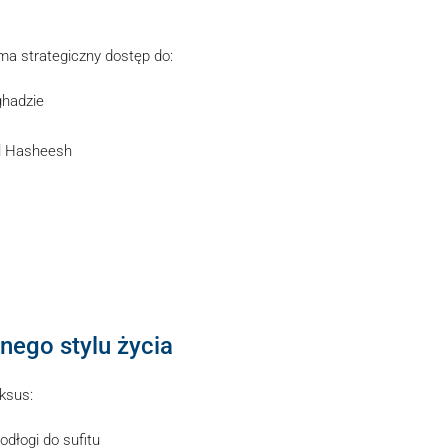
a strategiczny dostęp do:
ghadzie
hl Hasheesh
ego stylu życia
uksus:
dłogi do sufitu