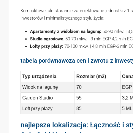
Kompaktowe, ale starannie zaprojektowane jednostki z 1 s
inwestorów i minimalistycznego stylu życia:
Apartamenty z widokiem na lagunę:
60-90 mkw. | 3,
Studia ogrodowe
: 50-70 mkw. | 3 mln EGP-4,2 mln E
Lofty przy plaży:
70-100 mkw. | 4,8 mln EGP-6 mln E
tabela porównawcza cen i zwrotu z inwesty
Typ urządzenia
Rozmiar (m2)
Cena
Widok na lagunę
70
EGP
Garden Studio
55
3,2 
Loft przy plaży
85
5 M
najlepsza lokalizacja: Łączność i s