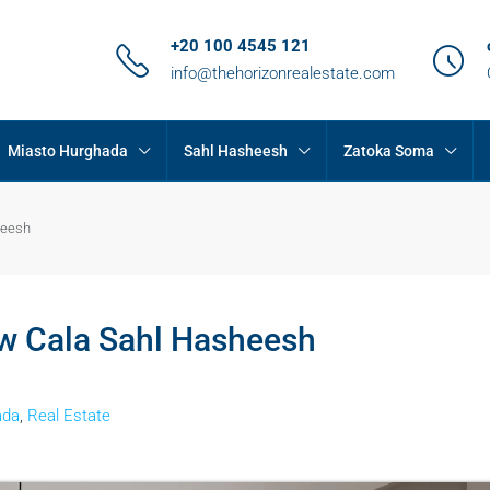
+20 100 4545 121
info@thehorizonrealestate.com
Miasto Hurghada
Sahl Hasheesh
Zatoka Soma
heesh
 w Cala Sahl Hasheesh
ada
,
Real Estate