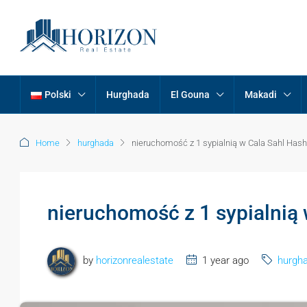
Polski
Hurghada
El Gouna
Makadi
Home
hurghada
nieruchomość z 1 sypialnią w Cala Sahl Has
nieruchomość z 1 sypialnią
by
horizonrealestate
1 year ago
hurgh