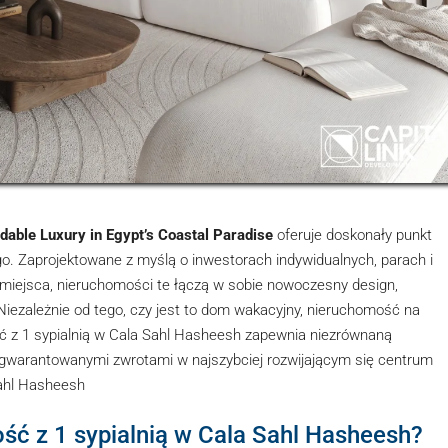
dable Luxury in Egypt’s Coastal Paradise
oferuje doskonały punkt
o. Zaprojektowane z myślą o inwestorach indywidualnych, parach i
iejsca, nieruchomości te łączą w sobie nowoczesny design,
 Niezależnie od tego, czy jest to dom wakacyjny, nieruchomość na
ć z 1 sypialnią w Cala Sahl Hasheesh zapewnia niezrównaną
i gwarantowanymi zwrotami w najszybciej rozwijającym się centrum
Sahl Hasheesh
ć z 1 sypialnią w Cala Sahl Hasheesh?