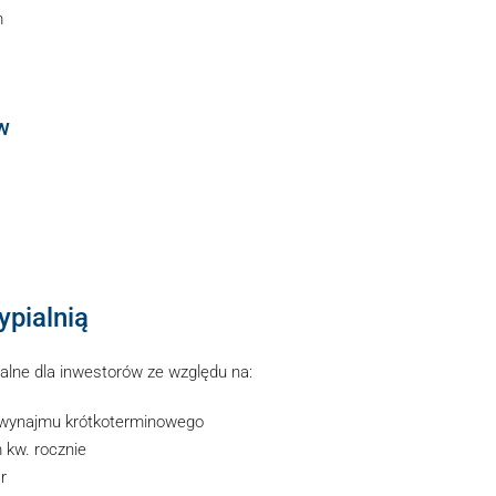
m
w
ypialnią
lne dla inwestorów ze względu na:
 wynajmu krótkoterminowego
kw. rocznie
r