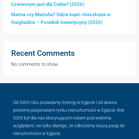
Czerwonym jest dla Ciebie? (2026)
Marina czy Mamsha? Gdzie kupić mieszkanie w
Hurghadzie – Poradnik Inwestycyjny (2026)
Recent Comments
No comments to show.
Od 2005 roku posiadamy licencję w Egipcie i od dawna
jesteśmy pasjonatami rynku nieruchomości w Egipcie. Rok
2005 był dla nas ekscytującym rokiem pod wieloma
względami, nie tylko dlatego, że odkryliśmy naszą pasję do
nieruchomości w Egipcie.