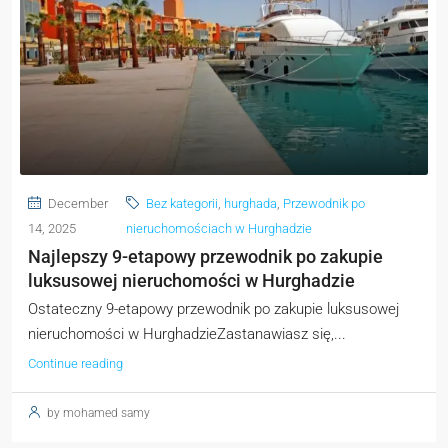
December
Bez kategorii
,
hurghada
,
Przewodnik po
14, 2025
nieruchomościach w Hurghadzie
Najlepszy 9-etapowy przewodnik po zakupie
luksusowej nieruchomości w Hurghadzie
Ostateczny 9-etapowy przewodnik po zakupie luksusowej
nieruchomości w HurghadzieZastanawiasz się,...
Continue reading
by mohamed samy