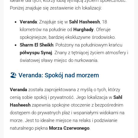
idealne dla tych, którzy lubią tętniącą życiem społeczność.
Poniżej znajduje się zestawienie ich lokalizacji:
Veranda
: Znajduje się w
Sahl Hasheesh
, 18
kilometrów na południe od
Hurghady
. Oferuje
spokojniejsze, bardziej ekskluzywne środowisko.
Sharm El Sheikh
: Położony na południowym krańcu
półwyspu Synaj
. Znany z tętniącej życiem atmosfery i
światowej sławy miejsc do nurkowania.
🏖️ Veranda: Spokój nad morzem
Veranda
została zaprojektowana z myślą o tych, którzy
cenią sobie spokój i prywatność. Jego lokalizacja w
Sahl
Hasheesh
zapewnia spokojne otoczenie z bezpośrednim
dostępem do prywatnych plaż i wspaniałymi widokami na
morze. Jest to idealne miejsce na relaks i podziwianie
naturalnego piękna
Morza Czerwonego
.