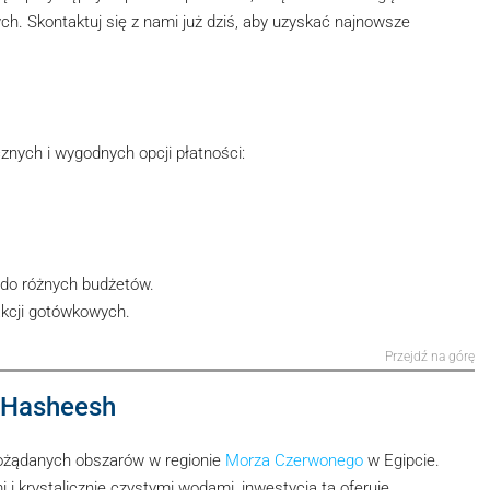
h. Skontaktuj się z nami już dziś, aby uzyskać najnowsze
nych i wygodnych opcji płatności:
do różnych budżetów.
akcji gotówkowych.
Przejdź na górę
l Hasheesh
pożądanych obszarów w regionie
Morza Czerwonego
w Egipcie.
i krystalicznie czystymi wodami, inwestycja ta oferuje