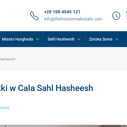
+20 100 4545 121
info@thehorizonrealestate.com
Miasto Hurghada
Sahl Hasheesh
Zatoka Soma
 Hasheesh
ki w Cala Sahl Hasheesh
state