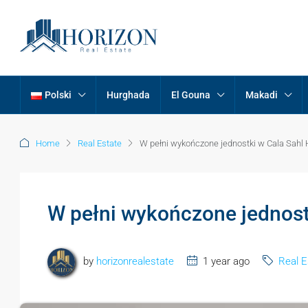
Polski
Hurghada
El Gouna
Makadi
Home
Real Estate
W pełni wykończone jednostki w Cala Sahl
W pełni wykończone jednost
by
horizonrealestate
1 year ago
Real E