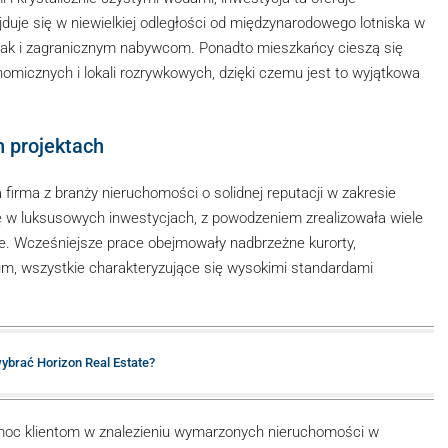
duje się w niewielkiej odległości od międzynarodowego lotniska w
 jak i zagranicznym nabywcom. Ponadto mieszkańcy cieszą się
onomicznych i lokali rozrywkowych, dzięki czemu jest to wyjątkowa
h projektach
irma z branży nieruchomości o solidnej reputacji w zakresie
się w luksusowych inwestycjach, z powodzeniem zrealizowała wiele
e. Wcześniejsze prace obejmowały nadbrzeżne kurorty,
m, wszystkie charakteryzujące się wysokimi standardami
ybrać Horizon Real Estate?
oc klientom w znalezieniu wymarzonych nieruchomości w