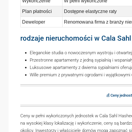
Wykończenie
W pełni wykończone
Plan płatności
Dostępne elastyczne raty
Deweloper
Renomowana firma z branży ni
rodzaje nieruchomości w Cala Sah
Eleganckie studia o nowoczesnym wystroju i otwartej 
Przestronne apartamenty z jedną sypialnią i wspani
Luksusowe apartamenty z dwiema sypialniami oferując
Wille premium z prywatnymi ogrodami i wyjątkowymi 
💰 Ceny jednos
Ceny w pełni wykończonych jednostek w Cala Sahl Hasheesh
na wysokiej klasy lokalizację i wykończenie, ceny są bar
okolicy. Inwestorzy i właściciele domów mogą zapoznać s