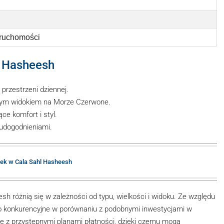
eruchomości
l Hasheesh
przestrzeni dziennej.
ałym widokiem na Morze Czerwone.
e komfort i styl.
udogodnieniami.
tek w Cala Sahl Hasheesh
 różnią się w zależności od typu, wielkości i widoku. Ze względu
dzo konkurencyjne w porównaniu z podobnymi inwestycjami w
ię z przystępnymi planami płatności, dzięki czemu mogą