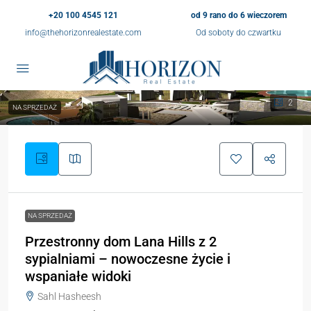
+20 100 4545 121
od 9 rano do 6 wieczorem
info@thehorizonrealestate.com
Od soboty do czwartku
2
NA SPRZEDAŻ
NA SPRZEDAŻ
Przestronny dom Lana Hills z 2
sypialniami – nowoczesne życie i
wspaniałe widoki
Sahl Hasheesh