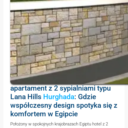
apartament z 2 sypialniami typu
Lana Hills
Hurghada
: Gdzie
współczesny design spotyka się z
komfortem w Egipcie
Położony w spokojnych krajobrazach Egiptu hotel z 2