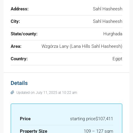
Address:
Sahl Hasheesh
City:
Sahl Hasheesh
State/county:
Hurghada
Area:
Wzgórza Lany (Lana Hills Sahl Hasheesh)
Country:
Egipt
Details
Updated on July 11, 2025 at 10:22 am
Price
starting price$107,411
Property Size
109 – 127 sqm