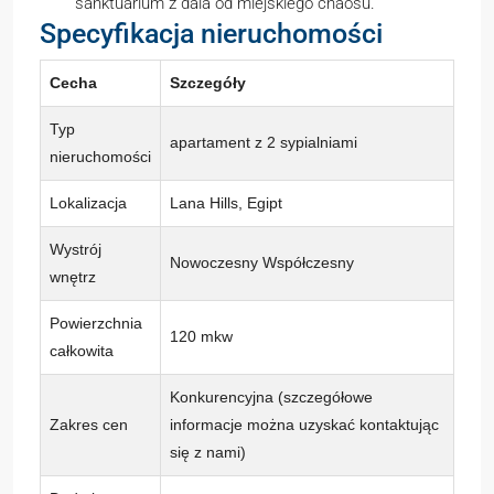
sanktuarium z dala od miejskiego chaosu.
Specyfikacja nieruchomości
Cecha
Szczegóły
Typ
apartament z 2 sypialniami
nieruchomości
Lokalizacja
Lana Hills, Egipt
Wystrój
Nowoczesny Współczesny
wnętrz
Powierzchnia
120 mkw
całkowita
Konkurencyjna (szczegółowe
Zakres cen
informacje można uzyskać kontaktując
się z nami)