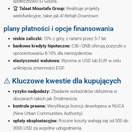
społeczności El Gouna.
🏆
Talaat Moustafa Group:
Realizuje projekty
wielofunkcyjne, takie jak
Al Rehab Downtown
.
plany płatności i opcje finansowania
niskie zaliczki:
10% z góry, z ratami przez 5-7 lat.
bankowe kredyty hipoteczne:
CIB i QNB oferują pożyczki o
oprocentowaniu 8-10% dla nierezydentów.
elastyczność walutowa:
Wycena w USD lub EUR w celu
uniknięcia zmienności EGP.
⚠️ Kluczowe kwestie dla kupujących
ryzyko nadpodaży:
Zbadanie wskaźników obłożenia w
obszarach takich jak Śródmieście.
kontrole prawne:
Weryfikacja licencji dewelopera w NUCA
(New Urban Communities Authority).
opłaty eksploatacyjne:
Roczne koszty wahają się od 500 do
3000 USD za wspólne udogodnienia.