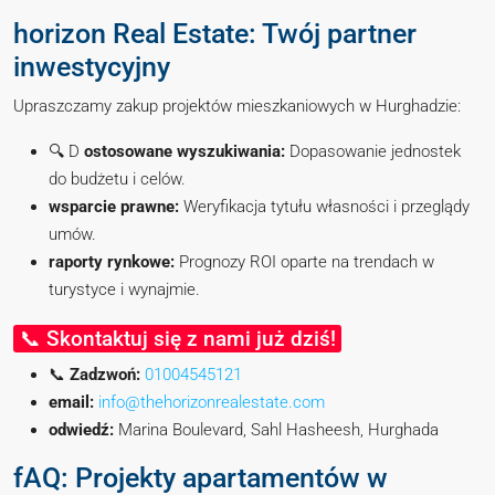
horizon Real Estate: Twój partner
inwestycyjny
Upraszczamy zakup projektów mieszkaniowych w Hurghadzie:
🔍 D
ostosowane wyszukiwania:
Dopasowanie jednostek
do budżetu i celów.
wsparcie prawne:
Weryfikacja tytułu własności i przeglądy
umów.
raporty rynkowe:
Prognozy ROI oparte na trendach w
turystyce i wynajmie.
📞 Skontaktuj się z nami już dziś!
📞
Zadzwoń:
01004545121
email:
info@thehorizonrealestate.com
odwiedź:
Marina Boulevard, Sahl Hasheesh, Hurghada
fAQ: Projekty apartamentów w