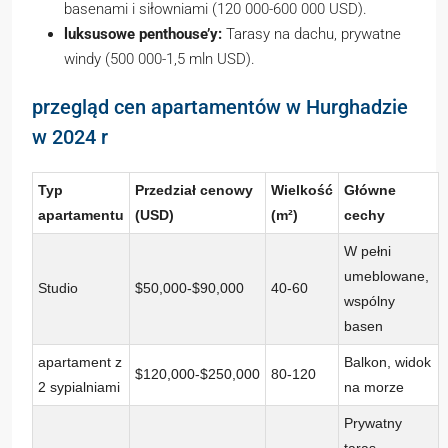
basenami i siłowniami (120 000-600 000 USD).
luksusowe penthouse’y:
Tarasy na dachu, prywatne
windy (500 000-1,5 mln USD).
przegląd cen apartamentów w Hurghadzie
w 2024 r
Typ
Przedział cenowy
Wielkość
Główne
apartamentu
(USD)
(m²)
cechy
W pełni
umeblowane,
Studio
$50,000-$90,000
40-60
wspólny
basen
apartament z
Balkon, widok
$120,000-$250,000
80-120
2 sypialniami
na morze
Prywatny
taras,