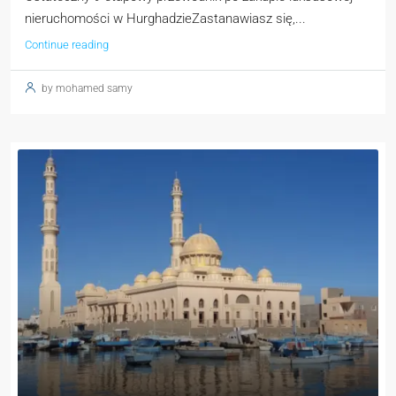
nieruchomości w HurghadzieZastanawiasz się,...
Continue reading
by mohamed samy