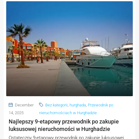
December
Bez kategorii
,
hurghada
,
Przewodnik po
14, 2025
nieruchomościach w Hurghadzie
Najlepszy 9-etapowy przewodnik po zakupie
luksusowej nieruchomości w Hurghadzie
Ostateczny 9-etapowy przewodnik po zakupie luksusowej