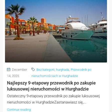
December
Bez kategorii
,
hurghada
,
Przewodnik po
14, 2025
nieruchomościach w Hurghadzie
Najlepszy 9-etapowy przewodnik po zakupie
luksusowej nieruchomości w Hurghadzie
Ostateczny 9-etapowy przewodnik po zakupie luksusowej
nieruchomości w HurghadzieZastanawiasz się,...
Continue reading