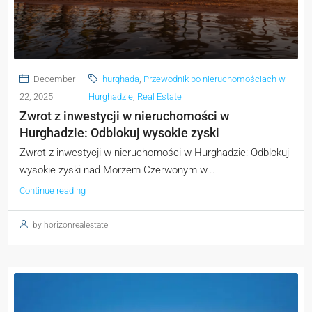
December
hurghada
,
Przewodnik po nieruchomościach w
22, 2025
Hurghadzie
,
Real Estate
Zwrot z inwestycji w nieruchomości w
Hurghadzie: Odblokuj wysokie zyski
Zwrot z inwestycji w nieruchomości w Hurghadzie: Odblokuj
wysokie zyski nad Morzem Czerwonym w...
Continue reading
by horizonrealestate