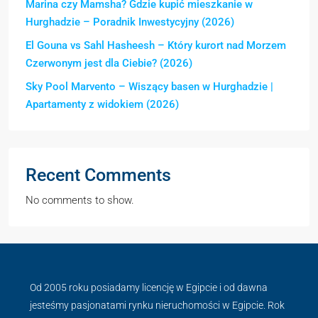
Marina czy Mamsha? Gdzie kupić mieszkanie w
Hurghadzie – Poradnik Inwestycyjny (2026)
El Gouna vs Sahl Hasheesh – Który kurort nad Morzem
Czerwonym jest dla Ciebie? (2026)
Sky Pool Marvento – Wiszący basen w Hurghadzie |
Apartamenty z widokiem (2026)
Recent Comments
No comments to show.
Od 2005 roku posiadamy licencję w Egipcie i od dawna
jesteśmy pasjonatami rynku nieruchomości w Egipcie. Rok